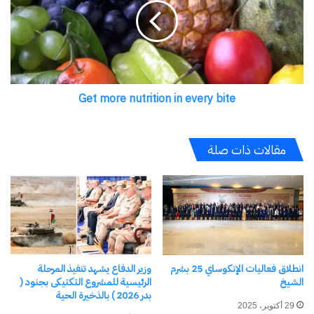
nutrition
facilisis lorem, nec…
in
اكتشاف المزيد من
every
bite
اشترك للحصول على أحدث التدوينات المرسلة إلى بريدك
الإلكتروني.
كتابة بريدك الإلكتروني...
Get more nutrition in every bite
اشتراك
مقالات ذات صلة
انطلاق فعاليات الإنكوساي 25 بشرم
وزير الدفاع يشهد تنفيذ المرحلة
الشيخ
الرئيسية للمشروع التكتيكى بجنود (
نسخ الرابط
بدر 2026 ) بالذخيرة الحية
29 أكتوبر، 2025