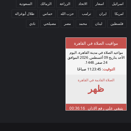
اسرائيل
اسعار
الاتحاد
الزراعة
الزمالك
السعودية
امريكا
ايران
ترامب
حزب الله
حماس
طلال أبوغزاله
فلسطين
لبنان
محمد
مصر
مصيلحي
نادي