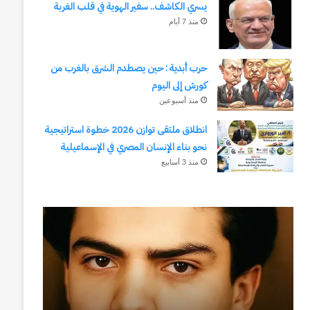
يسري الكاشف.. سفير الهوية في قلب الغربة
منذ 7 أيام
حرب أبدية : حين يصطدم الشرق بالغرب من
كورش إلى اليوم
منذ أسبوعين
انطلاق ملتقى توازن 2026 خطوة استراتيجية
نحو بناء الإنسان المصري في الإسماعيلية
منذ 3 أسابيع
رجلُ
طلال
الأقدار
أبوغزاله
(٣)
يكتب:
من
المستقبل
مدرسةِ
يبدأ
المشاةِ
بفكرة