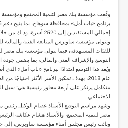
وقّعت مؤسسة بنك مصر لتنمية المجتمع ومؤسسة سا
إجمالي المستفيدين إلى 2520 أسرة، وذلك من خلال الجمعية المصرية للتنمية الإنسانية بسوهاج.
وتتولى مؤسسة ساويرس المتابعة الفنية والمالية لل
للفئات المستهدفة، فيما تتولى مؤسسة بنك مصر لت
التوسع والإشراف الفني والمالي، بما يضمن جودة ال
ويُعد هذا التوسع امتدادًا لبرنامج «باب أمل» الذ
عام 2018، بهدف تمكين الأسر الأكثر احتياجًا
متكامل يرتكز على أربعة محاور رئيسية هي: سبل الع
الاجتماعي.
وشهد مراسم التوقيع الأستاذ عصام الوكيل رئيس
مصر لتنمية المجتمع، والأستاذ هشام عكاشة الرئ
ونائب رئيس مجلس أمناء مؤسسة ساويرس، إلى جان