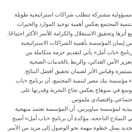
د مسؤولية مشتركة تتطلب شراكات استراتيجية طويلة
تنمية المجتمع يعكس أهمية توحيد الموارد والخبرات
ثرها وتحقيق الاستقلال والكرامة للأسر الأكثر احتياجًا.
س إيمان المؤسسة بأهمية الشراكات الاستراتيجية
رنامج «باب أمل» يأتي لتقديم حزمة متكاملة من
يز الأمن الغذائي، والربط بالخدمات الصحية
المستمرة وقياس الأثر لضمان تحقيق أفضل النتائج.
ء مؤسسة بنك مصر لتنمية المجتمع، أن برنامج «باب
 التوسع في سوهاج يعكس نجاح التجربة وقدرتها على
الحرب
اجتماعي واقتصادي ملموس.
حربين
والضربة
نفيذية لمؤسسة ساويرس، أن المؤسسة تعتمد منهجية
القاضية
ي النماذج الناجحة، مؤكدة أن برنامج «باب أمل» أصبح
(٣)
وسع الجديد يمثل خطوة مهمة نحو الوصول إلى مزيد من الأسر