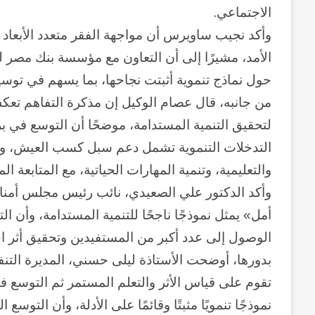
الاجتماعي.
وأكد نجيب ساويرس أن مواجهة الفقر متعدد الأبعا
الأمد، مشيرًا إلى أن التعاون مع مؤسسة بنك مصر ل
حول نماذج تنموية أثبتت نجاحها، بما يسهم في توسيع أ
من جانبه، قال عصام الوكيل إن مذكرة التفاهم تعك
لتحقيق التنمية المستدامة، موضحًا أن التوسع في ب
التدخلات التنموية تشمل دعم سبل كسب العيش، وتعز
والتعليمية، وتنمية المهارات الحياتية، مع المتابعة 
وأكد الدكتور علي الصعيدي، نائب رئيس مجلس أمنا
أمل» يمثل نموذجًا ناجحًا للتنمية المستدامة، وأن
وكالة
الوصول إلى عدد أكبر من المستفيدين وتحقيق أثر 
الـ
CIA
بدورها، أوضحت الأستاذة ليلى حسني، المديرة الت
و
تقوم على قياس الأثر والتعلم المستمر ثم التوسع ف
٢٣
نموذجًا تنمويًا مثبتًا وقائمًا على الأدلة، وأن الت
يوليو..