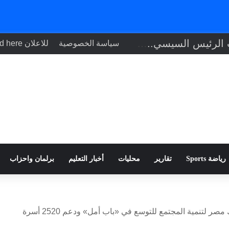
تنفيذاً لتوجيهات الرئيس السيسي.. وزير الصحة يبحث مع نظيره التشادي
سياسة الخصوصية
للاعلان Your ad here
رياضة Sports
تقارير
محليات
أخبار التعليم
برلمان واحزاب
شراكة بين مؤسستى ساويرس وبنك مصر لتنمية المجتمع للتوسع في «باب أمل» ودعم 2520 أسرة