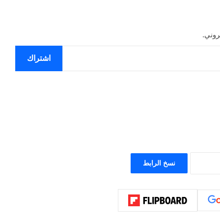
روني.
اشتراك
نسخ الرابط