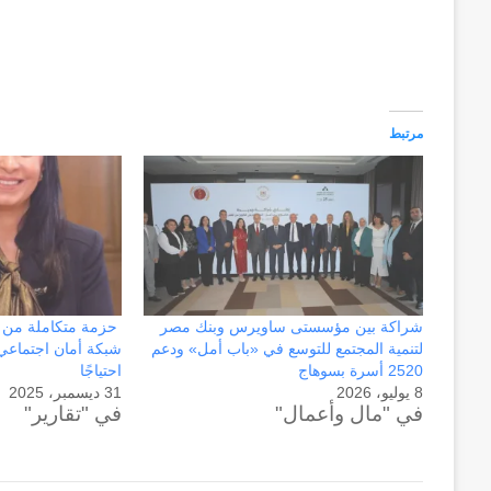
مرتبط
شراكة بين مؤسستى ساويرس وبنك مصر
حزمة متكاملة من ال
لتنمية المجتمع للتوسع في «باب أمل» ودعم
شبكة أمان اجتماعي ق
2520 أسرة بسوهاج
احتياجًا
8 يوليو، 2026
31 ديسمبر، 2025
في "مال وأعمال"
في "تقارير"