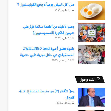
هل اكل البيض يومياً لا يرفع الكوليسترول ؟
19 مايو، 2026
يحذر الأطباء من أطعمة شائعة تؤثر على
هرمون الذكورة (التستوستيرون)
13 يناير، 2026
تافولا تطلق أجهزة ZWILLING Xtend
اللاسلكية في دبي خلال تجربة طهي حصرية
19 ديسمبر، 2025
لقاء وحوار
رجلُ الأقدار (٣) من مدرسةِ المشاةِ إلى كليةِ
كامبرلي
منذ 20 ساعة