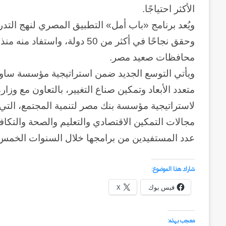
منذ أسبوعين
سبعون
الأكثر احتياجًا.
وكالة الـ CIA و ٢٣ يوليو.. سبع
عاماً
وإعادة الحسابات
ويُعد برنامج «باب أمل» التطبيق المصري لنهج الت
من
المراقبة
محافظات صعيد مصر.
وإعادة
الحسابات
متعدد الأبعاد وتمكين صناع التغيير، بالتعاون مع وزار
مجالات التمكين الاقتصادي والتعليم والصحة والتكا
عدد المستفيدين من برامجها خلال السنوات الخمس 
شارك هذا الموضوع:
فيس بوك
X
معجب بهذه: