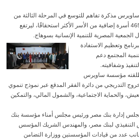
ويرس مذكرة تفاهم للتوسع في المرحلة الثالثة من
برنامج «باب أمل» بمحافظة سوهاج، بما يتيح دعم 465 أسرة إضافية من الأسر الأكثر استحقاقًا، ليرتفع
برنامج وتعظيم الاستفادة
نمية المجتمع دعم
تنفيذ وشفافيته.
ي أطلقته مؤسسة ساويرس
 من الخروج التدريجي من دائرة الفقر المدقع عبر نموذج تنموي
يش، والحماية الاجتماعية، والشمول المالي، والتمكين
 مجلس إدارة بنك مصر ورئيس مجلس أمناء مؤسسة بنك
يس التنفيذي لبنك مصر، والمهندس الشريك المؤسس
ب عدد من قيادات المؤسستين ووزارة التضامن