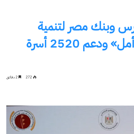
س وبنك مصر لتنمية
المجتمع للتوسع في «باب أمل» ودعم 2520 أسرة
272
2 دقائق