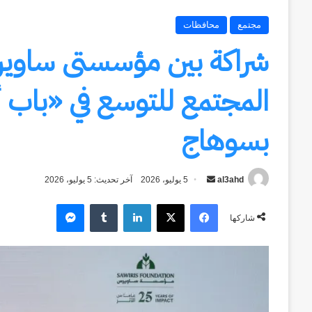
مجتمع
محافظات
شراكة بين مؤسستى ساوير
بسوهاج
al3ahd
أرسل
5 يوليو، 2026
آخر تحديث: 5 يوليو، 2026
بريدا
فيسبوك
‫X
لينكدإن
ماسنجر
إلكترونيا
شاركها