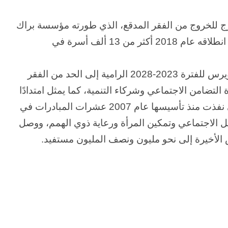
ون عاماً من المراقبة
منذ 20 ساعة
الحرب حربين والضربة القاضية (٣)
درج للخروج من الفقر المدقع، الذي طورته مؤسسة براك
وحقق نجاحًا في أكثر من 50 دولة، واستفاد منه منذ انطلاقه عام 2018 أكثر من 13 ألف أسرة في
ويأتي التوسع الجديد ضمن استراتيجية مؤسسة ساويرس للفترة 2023-2028 الرامية إلى الحد من الفقر
ة التضامن الاجتماعي وشركاء التنمية، كما يمثل امتدادًا
لاستراتيجية مؤسسة بنك مصر لتنمية المجتمع، التي نفذت منذ تأسيسها عام 2007 عشرات المبادرات في
فل الاجتماعي وتمكين المرأة ورعاية ذوي الهمم، ووصل
الأخيرة إلى نحو مليون ونصف المليون مستفيد.