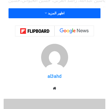
ياسين عبدالله، راشد القرني، حسين الخيواني،حسين
الخيواني ، عبدالله الرشيدي، سعود العيسي ،
اظهر المزيد
وأهدى عبدالله الزيات مدرب الفريق هذا الفوز لمجلس
إدارة وجماهير ومحبي ومنسوبي نادي الثقبة ،
كما وجه الزيات شكره وتقديره لجميع اللاعبين الذين
كانوا رجال طوال أحداث المباراة وعلي قدر كبير من
تحمل المسئولية من أجل إسعاد الجماهير الثقباوية ،
و أخيرآ أكد الزيات علي سعيه خلال هذا الموسم لبناء
وإعداد فريق قوي لنادي الثقبة قادر علي المنافسة
المواسم القادمة علي كل البطولات ونواة للفريق الأول
al3ahd
،
شارك هذا الموضوع:
موقع
الويب
فيس بوك
X
السيد
الرئيس