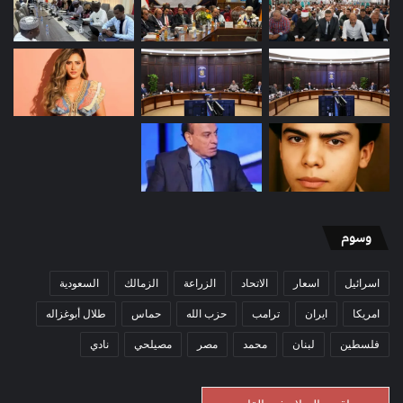
وسوم
اسرائيل
اسعار
الاتحاد
الزراعة
الزمالك
السعودية
امريكا
ايران
ترامب
حزب الله
حماس
طلال أبوغزاله
فلسطين
لبنان
محمد
مصر
مصيلحي
نادي