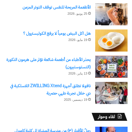
الأطعمة المريحة للنفس توقف التوتر المزمن
25 يونيو، 2026
هل اكل البيض يومياً لا يرفع الكوليسترول ؟
19 مايو، 2026
يحذر الأطباء من أطعمة شائعة تؤثر على هرمون الذكورة
(التستوستيرون)
13 يناير، 2026
تافولا تطلق أجهزة ZWILLING Xtend اللاسلكية في
دبي خلال تجربة طهي حصرية
19 ديسمبر، 2025
لقاء وحوار
رجلُ الأقدار (٣) من مدرسةِ المشاةِ إلى كليةِ كامبرلي