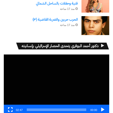
فنية وحفلات بالساحل الشمالي
جاري
منذ 17 ساعة
التحميل…
الحرب حربين والضربة القاضية (٣)
منذ 17 ساعة
مرتبط
دكتور أحمد البوقري يتحدى الحصار الإسرائيلي بإنسانيته
مشغل
الفيديو
وزير الثقافة يعتمد برنامج
عازفة الناي التركية سينام
فعاليات الوزارة لرمضان 2025
هوندار أوغلو تبهر جمهور
25 فبراير، 2025
المتحف المصري الكبير وتؤكد:
في "الأخبار News"
وقعت في حب القاهرة
19 مايو، 2026
في "ثقافة وفنون"
02:47
00:00