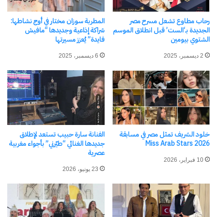
رحاب مطاوع تشعل مسرح مصر
المطربة سوزان مختار في أوج نشاطها:
الجديدة بـ‘الست’ قبل انطلاق الموسم
شراكة إذاعية وجديدها “مافيش
الشتوي بيومين
فايدة” يُعزز مسيرتها
2 ديسمبر، 2025
6 ديسمبر، 2025
وعن هذه الخطوة، يشير نور إلى أن دعم دبي للمواهب
والموسيقيين فنياً وعلمياً كان الدافع الأكبر لهذا الانتقال،
وبالتزامن مع هذه الرحلة الجديدة، يستعد لإطلاق أحدث
أغنياته بعنوان “أخوك عاش جدع”، بالتعاون مع شركات
إنتاج إماراتية، ومن المقرر تصوير “الفيديو كليب” الخاص
خلود الشريف تمثل مصر في مسابقة
الفنانة سارة حبيب تستعد لإطلاق
بها في المواقع الجذابة التي تشتهر بها مدينة دبي.
Miss Arab Stars 2026
جديدها الغنائي “طيّرني” بأجواء مغربية
عصرية
10 فبراير، 2026
تأتي الأغنية الجديدة لتضاف إلى سجل حافل من
23 يونيو، 2026
الأعمال التي لاقت استحسان الجمهور، ومن أبرزها:
1. قابل كله بيجامل
2. بتفوت سنين