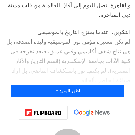
والقاهرة لتصل اليوم إلى آفاق العالمية من قلب مدينة
دبي الساحرة.
التكوين.. عندما يمتزج التاريخ بالموسيقى
لم تكن مسيرة مؤمن نور الموسيقية وليدة الصدفة، بل
هي نتاج شغف أكاديمي وفني عميق، فبعد تخرجه في
كلية الآداب بجامعة الإسكندرية (قسم التاريخ والآثار
المصرية)، لم يكتفِ نور باستكشاف الماضي، بل أراد
صياغة الحاضر بألحانه.
اظهر المزيد
صقل موهبته بالدراسة الحرة في معهد الموسيقى
العربية وكلية التربية الموسيقية، ليتحول من باحث في
التاريخ إلى عازف متمكن على آلات “العود، الجيتار،
والبيانو”، وعضو بارز بنقابة المهن الموسيقية.