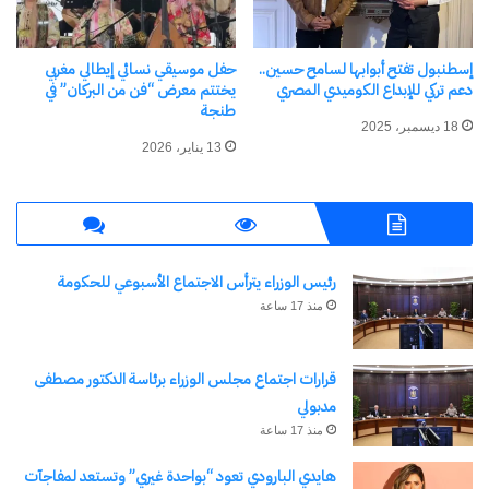
3. أنا لسه ثابت في مكاني
4. حبي ليك
إسطنبول تفتح أبوابها لسامح حسين..
حفل موسيقي نسائي إيطالي مغربي
دعم تركي للإبداع الكوميدي المصري
يختتم معرض “فن من البركان” في
5. مش محتاج سيط
طنجة
18 ديسمبر، 2025
6. أنا ليك
13 يناير، 2026
بهذا الانتقال، يسطر مؤمن نور فصلاً جديداً في مسيرته،
متمسكاً بجذوره المصرية العريقة ومنفتحاً على
فضاءات فنية جديدة تليق بما قدمه ويقدمه للموسيقى
رئيس الوزراء يترأس الاجتماع الأسبوعي للحكومة
العربية.
منذ 17 ساعة
شارك هذا الموضوع:
قرارات اجتماع مجلس الوزراء برئاسة الدكتور مصطفى
مدبولي
فيس بوك
X
منذ 17 ساعة
هايدي البارودي تعود “بواحدة غيري” وتستعد لمفاجآت
معجب بهذه: