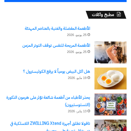
مطبخ واكلات
ميادة ونور في ليلة جرشية
طربية حلبية
30 يوليو، 2025
الأطعمة المفضلة والغنية بالعناصر المهدئة
في "الأخبار News"
25 يونيو، 2026
الأطعمة المريحة للنفس توقف التوتر المزمن
25 يونيو، 2026
اكتشاف المزيد من
هل اكل البيض يومياً لا يرفع الكوليسترول ؟
اشترك للحصول على أحدث التدوينات المرسلة إلى بريدك
19 مايو، 2026
الإلكتروني.
كتابة بريدك الإلكتروني...
اشتراك
يحذر الأطباء من أطعمة شائعة تؤثر على هرمون الذكورة
(التستوستيرون)
13 يناير، 2026
تافولا تطلق أجهزة ZWILLING Xtend اللاسلكية في
دبي خلال تجربة طهي حصرية