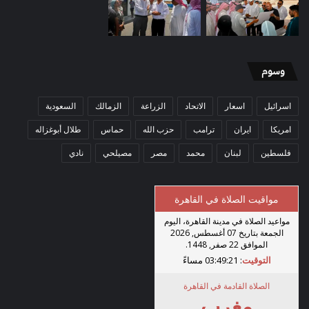
وسوم
اسرائيل
اسعار
الاتحاد
الزراعة
الزمالك
السعودية
امريكا
ايران
ترامب
حزب الله
حماس
طلال أبوغزاله
فلسطين
لبنان
محمد
مصر
مصيلحي
نادي