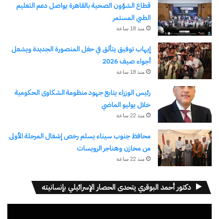
قطاع الشؤون الصحية بالقاهرة يواصل دعم التعليم
الطبي المستمر
منذ 18 ساعة
المليارديرات الخارقون.. فئة
ماذا يعني تزاوج قدرات
إيهاب توفيق يتألق في حفل المنصورة الجديدة ويشعل
جديدة تهيمن على الاقتصاد
الكمبيوتر الكمومي بالذكاء
أجواء صيف 2026
العالمي بثروات ضخمة.
الاصطناعي؟
منذ 18 ساعة
3 مارس، 2025
26 أكتوبر، 2025
في "الأخبار News"
في "تقنية"
رئيس الوزراء يتابع جهود منظومة الشكاوى الحكومية
خلال يوليو الماضي
منذ 22 ساعة
محافظ جنوب سيناء يسلم رخص إشغال المرحلة الأولى
من مخازن وهناجر الرويسات
منتخب مصر يفوز على استراليا
منذ 22 ساعة
ويتأهل للدور ال ١٦
4 يوليو، 2026
في "الأخبار News"
دكتور أحمد البوقري يتحدى الحصار الإسرائيلي بإنسانيته
مشغل