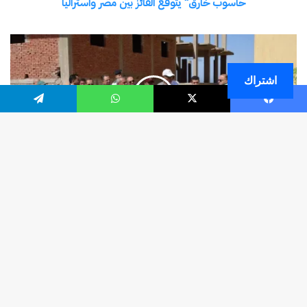
اشتراك
فيسبوك
‫X
واتساب
تيلقرام