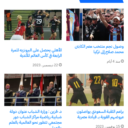
الطور
القدم ضمن دور الـ 32 من كأس العالم FIFA 2026™،
والتي ستقام يوم الجمعة 3 يوليو 2026.
تفاصيل المواجهة
الموعد:
الجمعة 3 يوليو 2026، الساعة 09:00
مساءً بتوقيت الكويت.
وصول نجم منتخب مصر الكابتن
الأهلي يحصل على البرونزيه للمرة
محمد صلاح إلى تركيا
الدور:
دور الـ 32 (Round of 32).
الرابعة في كأس العالم للأندية
منذ 4 أيام
الملعب:
ملعب إيه تي آند تي (AT&T Stadium)
22 ديسمبر، 2023
في تكساس.
الترشيحات والآراء
كحصان أسود:
رشح النجم الهولندي ويسلي شنايدر
عبر موقع
365Scores
المنتخب المصري ليكون
براعم الثقبة السعودي يواصلون
د. حُزين : وزارة الشباب عنوان دولة
الحصان الأسود والمنتخب العربي الأوفر حظاً
عروضهم القوية بــ قيادة مصرية
شبابية رياضية مراكز الشباب دور
مجتمعي تتطور نحو العالمية بالعلم
للذهاب بعيداً في البطولة.
15 نوفمبر، 2023
والعمل