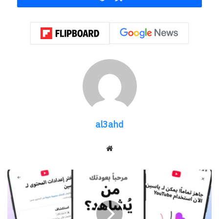
وستكون هذه ثالث مباراة لأستراليا في الأدوار
الإقصائية بكأس العالم، إذ خسرت المباراتين السابقتين
أمام بطل النسخة لاحقاً، بسقوطها 1-صفر أمام إيطاليا
عام 2006، ثم 2-1 أمام الأرجنتين في 2022.
أما منتخب مصر، فسيخوض ثاني مباراة إقصائية في
تاريخه بكأس العالم، بعدما كانت مشاركته الأولى في
هذا الدور تعود إلى نسخة 1934، حين خسر 4-2 أمام
al3ahd
المجر، في وقت لم تكن البطولة تتضمن دوراً
للمجموعات.
موقع
الويب
التقى المنتخبان مرتين فقط على مستوى المنتخب
حماية
الأطفال
الأول، حيث فازت أستراليا بركلات الترجيح 4-3 بعد
على
التعادل السلبي عام 1987 ودياً، بينما فازت مصر 3-
يوتيوب...