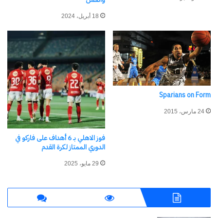
تقييمات اللاعبين:
يعتمد المنتخب على نجوم بارزين
18 أبريل، 2024
مثل عمر مرموش ومحمد صلاح. وقد تصدرت مصر
مجموعتها السابعة في دور المجموعات بعد
مستويات قوية.
شارك هذا الموضوع:
Sparians on Form
فيس بوك
X
24 مارس، 2015
معجب بهذه:
فوز الاهلي بـ 6 أهداف على فاركو في
الدوري الممتاز لكرة القدم
جاري
29 مايو، 2025
التحميل…
مرتبط