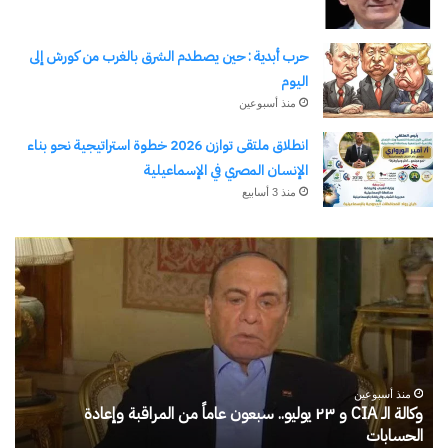
حرب أبدية : حين يصطدم الشرق بالغرب من كورش إلى
اليوم
منذ أسبوعين
انطلاق ملتقى توازن 2026 خطوة استراتيجية نحو بناء
الإنسان المصري في الإسماعيلية
منذ 3 أسابيع
الحرب
رج
حربين
الأ
والضربة
)
القاضية
من
(٣)
مد
الم
إلى
منذ 3 أيام
كلي
الحرب حربين والضربة القاضية (٣)
رجلُ