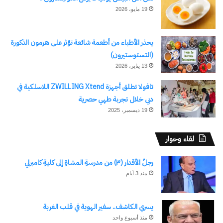
19 مايو، 2026
يحذر الأطباء من أطعمة شائعة تؤثر على هرمون الذكورة
(التستوستيرون)
13 يناير، 2026
تافولا تطلق أجهزة ZWILLING Xtend اللاسلكية في
دبي خلال تجربة طهي حصرية
19 ديسمبر، 2025
لقاء وحوار
رجلُ الأقدار (٣) من مدرسةِ المشاةِ إلى كليةِ كامبرلي
منذ 3 أيام
يسري الكاشف.. سفير الهوية في قلب الغربة
منذ أسبوع واحد