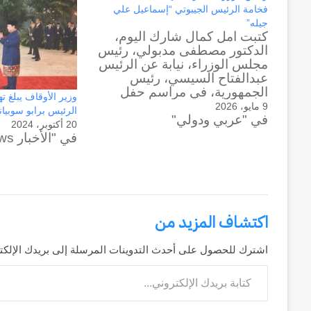
فخامة الرئيس الجيبوتي “إسماعيل علي
جيله”
كتبت امل كمال شارك اليوم،
الدكتور مصطفى مدبولي، رئيس
مجلس الوزراء، نيابة عن الرئيس
عبدالفتاح السيسي، رئيس
الجمهورية، في مراسم حفل
وزير الأوقاف يبلغ ت
تنصيب رئيس جمهورية جيبوتي
9 مايو، 2026
الرئيس برابو سوبيان
في "عربي ودولي"
الشقيقة "إسماعيل عمر جيله"،
20 أكتوبر، 2024
الذي أقيم في مركز جيبوتي
في "الأخبار News"
الدولي للمؤتمرات. وشهد حفل
تنصيب الرئيس الجيبوتي، مراسم
أداء اليمين الدستورية، وعدة
فعاليات أخرى، وذلك بمُشاركة…
اكتشاف المزيد من
وكالة
الـ
اشترك للحصول على أحدث التدوينات المرسلة إلى بريدك الإلكت
CIA
كتابة بريدك الإلكتروني...
و
٢٣
يوليو..