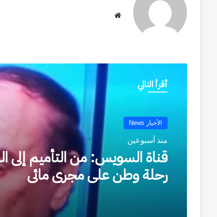
موقع
الويب
أقرأ التالي
الأخبار News
منذ أسبوعين
السفير التركي يشيد بجاهزية م
شرم الشيخ الدولي والرعاية المقد
لمواطني بلاده