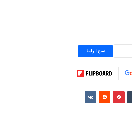
ون عاماً من المراقبة
منذ يومين
الحرب حربين والضربة القاضية (٣)
نسخ الرابط
إن
بينتيريست