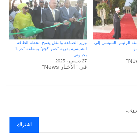
هنئة الرئيس السيسي إلى
وزير الصناعة والنقل يفتتح محطة الطاقة
تو
الشمسية بقرية “عمر كجع” بمنطقة “عرتا”
بجيبوتي
27 ديسمبر، 2025
في "الأخبار News"
الحرب
حربين
روني.
والضربة
القاضية
اشتراك
(٣)