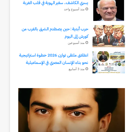
يسري الكاشف.. سفير الهوية في قلب الغربة
منذ أسبوع واحد
حرب أبدية : حين يصطدم الشرق بالغرب من
كورش إلى اليوم
منذ أسبوعين
انطلاق ملتقى توازن 2026 خطوة استراتيجية
نحو بناء الإنسان المصري في الإسماعيلية
منذ 3 أسابيع
رجلُ
طلال
الأقدار
أبوغزاله
(٣)
يكتب:
من
المستقبل
مدرسةِ
يبدأ
المشاةِ
بفكرة