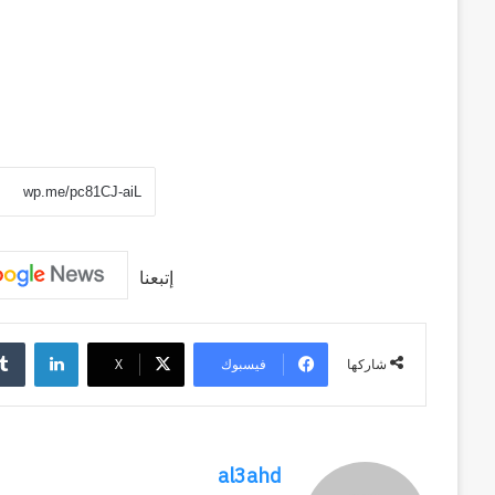
منذ أسبوعين
سبعون
وكالة الـ CIA و ٢٣ يوليو.. سبع
عاماً
وإعادة الحسابات
من
المراقبة
وإعادة
الحسابات
إتبعنا
لينكد
فيسبوك
‫X
شاركها
al3ahd