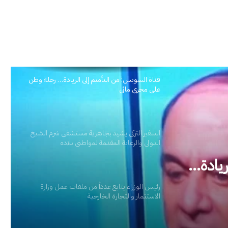
قناة السويس: من التأميم إلى الريادة… رحلة وطن
على مجرى مائي
السفير التركي يشيد بجاهزية مستشفى شرم الشيخ
الدولي والرعاية المقدمة لمواطني بلاده
ستشفى
مة
رئيس الوزراء يتابع عدداً من ملفات عمل وزارة
الاستثمار والتجارة الخارجية