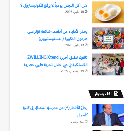
هل اكل البيض يومياً لا يرفع الكوليسترول ؟
19 مايو، 2026
يحذر الأطباء من أطعمة شائعة تؤثر على
هرمون الذكورة (التستوستيرون)
13 يناير، 2026
تافولا تطلق أجهزة ZWILLING Xtend
اللاسلكية في دبي خلال تجربة طهي حصرية
19 ديسمبر، 2025
لقاء وحوار
رجلُ الأقدار (٣) من مدرسةِ المشاةِ إلى كليةِ
كامبرلي
منذ يومين