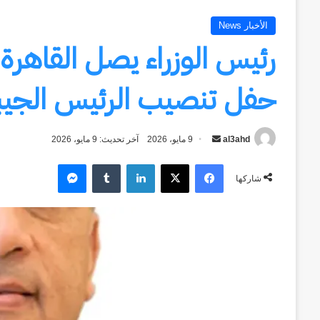
الأخبار News
رئيس الوزراء يصل القاهرة
حفل تنصيب الرئيس الجيبو
al3ahd
أرسل
9 مايو، 2026
آخر تحديث: 9 مايو، 2026
بريدا
فيسبوك
‫X
لينكدإن
ماسنجر
إلكترونيا
شاركها