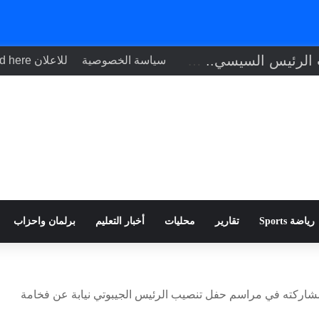
تنفيذاً لتوجيهات الرئيس السيسي.. وزير الصحة يبحث مع نظيره التشادي
سياسة الخصوصية
للاعلان Your ad here
رياضة Sports
تقارير
محليات
أخبار التعليم
برلمان واحزاب
مشاركته في مراسم حفل تنصيب الرئيس الجيبوتي نيابة عن فخامة