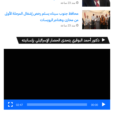
منذ 23 ساعة
اكتشاف المزيد من
محافظ جنوب سيناء يسلم رخص إشغال المرحلة الأولى
اشترك للحصول على أحدث التدوينات المرسلة إلى بريدك
من مخازن وهناجر الرويسات
الإلكتروني.
منذ 23 ساعة
كتابة بريدك الإلكتروني...
اشتراك
دكتور أحمد البوقري يتحدى الحصار الإسرائيلي بإنسانيته
مشغل
الفيديو
نسخ الرابط
02:47
00:00