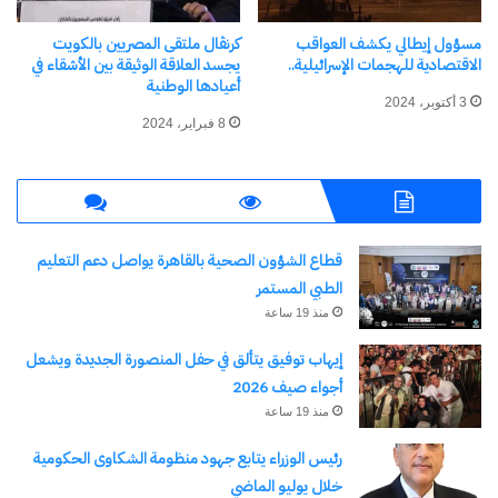
مسؤول إيطالي يكشف العواقب
كرنڤال ملتقى المصريين بالكويت
الاقتصادية للهجمات الإسرائيلية..
يجسد العلاقة الوثيقة بين الأشقاء في
من أنقرة.. أعضاء الناتو يؤكدون
فيدان يبحث مع نائب أمين
أعيادها الوطنية
التزامهم الثابت ببند الدفاع
المجلس الأعلى للأمن القومي
3 أكتوبر، 2024
المشترك
الإيراني تطورات المنطقة في
8 فبراير، 2024
8 يوليو، 2026
إسطنبول
في "الأخبار News"
16 مايو، 2026
في "عربي ودولي"
قطاع الشؤون الصحية بالقاهرة يواصل دعم التعليم
الطبي المستمر
منذ 19 ساعة
اتصال هاتفي بين وزير الخارجية
إيهاب توفيق يتألق في حفل المنصورة الجديدة ويشعل
ونظيره التركي
أجواء صيف 2026
4 يناير، 2026
في "سياسة"
منذ 19 ساعة
رئيس الوزراء يتابع جهود منظومة الشكاوى الحكومية
خلال يوليو الماضي