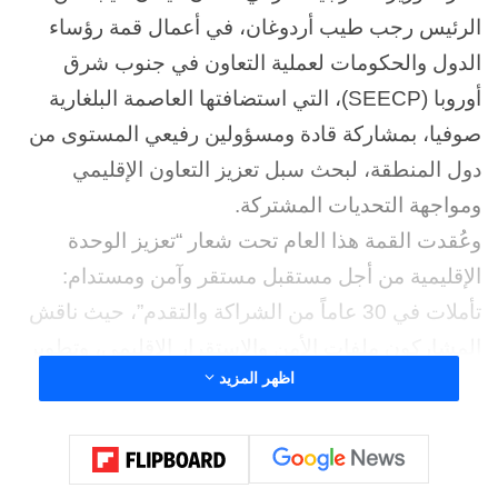
الرئيس رجب طيب أردوغان، في أعمال قمة رؤساء
الدول والحكومات لعملية التعاون في جنوب شرق
أوروبا (SEECP)، التي استضافتها العاصمة البلغارية
صوفيا، بمشاركة قادة ومسؤولين رفيعي المستوى من
دول المنطقة، لبحث سبل تعزيز التعاون الإقليمي
ومواجهة التحديات المشتركة.
وعُقدت القمة هذا العام تحت شعار “تعزيز الوحدة
الإقليمية من أجل مستقبل مستقر وآمن ومستدام:
تأملات في 30 عاماً من الشراكة والتقدم”، حيث ناقش
المشاركون ملفات الأمن والاستقرار الإقليمي، وتطوير
اظهر المزيد
شبكات النقل والطاقة، ودعم التكامل الاقتصادي بين
دول البلقان، إلى جانب تعزيز آليات الحوار السياسي
والتعاون متعدد الأطراف.
وخلال كلمته، أكد فيدان أهمية عملية التعاون في جنوب