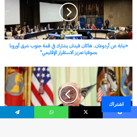
اشتراك
فيسبوك
‫X
واتساب
تيلقرام