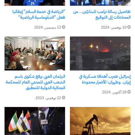
بدعم الحوار والتعاون والتنمية المشتركة، وتعزيز جسور
تفاصيل رسالة ترامب للبنانيّين… من
“الرياضة في خدمة السلام” إيطاليا
التواصل بين شعوب المنطقة بما يخدم السلام
المحادثات إلى التوقيع
تفعل “الدبلوماسية الرياضية”
والاستقرار والرخاء للجميع.”
10 نوفمبر، 2024
12 ديسمبر، 2024
شارك هذا الموضوع:
فيس بوك
X
معجب بهذه:
إسرائيل تضرب أهدافا عسكرية في
البرلمان العربي يرفع شكوى باسم
إيران.. وطهران: الأضرار محدودة
الشعب العربي للمدعي العام للمحكمة
الجنائية الدولية للتحقيق
26 أكتوبر، 2024
22 نوفمبر، 2023
مرتبط