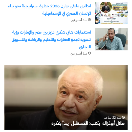
انطلاق ملتقى توازن 2026 خطوة استراتيجية نحو بناء
الإنسان المصري في الإسماعيلية
منذ أسبوعين
استثمارات هاني شكري عزيز بين مصر والإمارات رؤية
تنموية تجمع العقارات والتعليم والرياضة والتسويق
التجاري
منذ أسبوعين
يسري
قنا
الكاشف..
ال
سفير
من
الهوية
الت
في
إلى
قلب
الر
الغربة
رح
منذ 6 أيام
وط
يسري الكاشف.. سفير الهوية في قلب الغربة
ق
عل