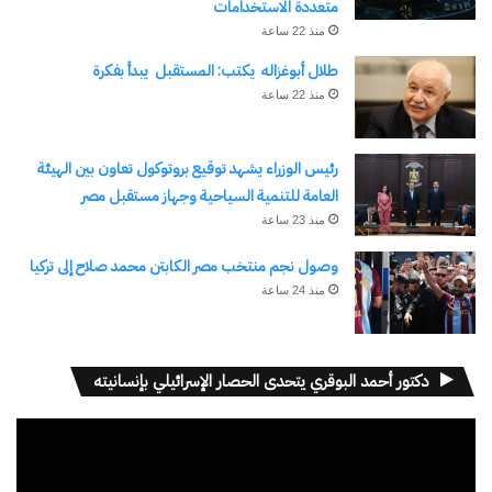
متعددة الاستخدامات
منذ 22 ساعة
نسخ الرابط
طلال أبوغزاله يكتب: المستقبل يبدأ بفكرة
منذ 22 ساعة
رئيس الوزراء يشهد توقيع بروتوكول تعاون بين الهيئة
العامة للتنمية السياحية وجهاز مستقبل مصر
منذ 23 ساعة
وصول نجم منتخب مصر الكابتن محمد صلاح إلى تركيا
منذ 24 ساعة
دكتور أحمد البوقري يتحدى الحصار الإسرائيلي بإنسانيته
مشغل
الفيديو