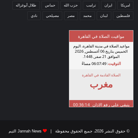
امريكا
ايران
ترامب
حزب الله
حماس
طلال أبوغزاله
فلسطين
لبنان
محمد
مصر
مصيلحي
نادي
© حقوق النشر 2026، جميع الحقوق محفوظة |
Jannah News الثيم