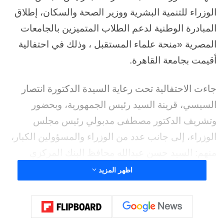
الوزراء للتنمية البشرية ووزير الصحة والسكان، إطلاق
المبادرة الوطنية لدعم الطلاب المتميزين بالجامعات
المصرية «منحة علماء المستقبل ، وذلك في احتفالية
أقيمت بجامعة القاهرة.
جاءت الاحتفالية تحت رعاية السيدة الدكتورة انتصار
السيسي، قرينة السيد رئيس الجمهورية، وبحضور
وتشريف الدكتور مصطفى مدبولي رئيس مجلس
الوزراء، إلى جانب عدد من الوزراء والمسؤولين الكبار،
منهم: السيد حسن عبدالله محافظ البنك المركزي
المصري، والدكتور أيمن عاشور وزير التعليم العالي
اظهر المزيد
والبحث العلمي، والدكتورة مايا مرسي وزيرة التضامن
الاجتماعي، والدكتور محمد عبداللطيف وزير التربية
والتعليم والتعليم الفني، والدكتور أحمد فؤاد هنو وزير