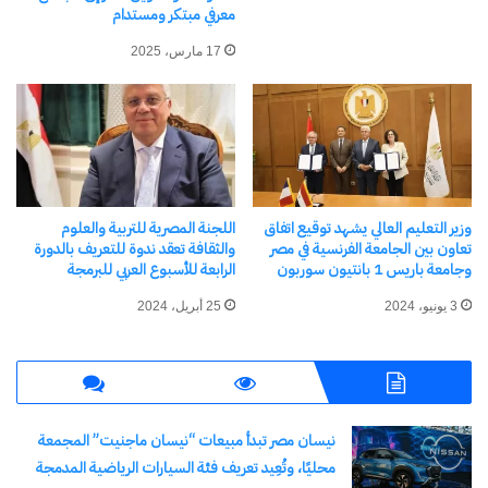
للجامعات بجامعة عين شمس
معرفي مبتكر ومستدام
1 أبريل، 2024
في "أخبار التعليم"
17 مارس، 2025
اكتشاف المزيد من
اشترك للحصول على أحدث التدوينات المرسلة إلى بريدك
وزير التعليم العالي يشهد توقيع اتفاق
اللجنة المصرية للتربية والعلوم
الإلكتروني.
تعاون بين الجامعة الفرنسية في مصر
والثقافة تعقد ندوة للتعريف بالدورة
كتابة بريدك الإلكتروني...
وجامعة باريس 1 بانتيون سوربون
الرابعة للأسبوع العربي للبرمجة
اشتراك
3 يونيو، 2024
25 أبريل، 2024
نيسان مصر تبدأ مبيعات “نيسان ماجنيت” المجمعة
محليًا، وتُعِيد تعريف فئة السيارات الرياضية المدمجة