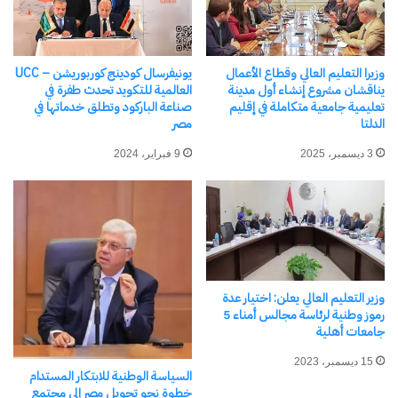
مرتبط
وزيرا التعليم العالي وقطاع الأعمال
يونيفرسال كودينج كوربوريشن – UCC
يناقشان مشروع إنشاء أول مدينة
العالمية للتكويد تحدث طفرة في
تعليمية جامعية متكاملة في إقليم
صناعة الباركود وتطلق خدماتها في
الدلتا
مصر
وزير التعليم العالى يشهد
وزير الصحة يترأس الاجتماع
3 ديسمبر، 2025
9 فبراير، 2024
الاحتفال بالذكرى السنوية
الدوري للمجموعة الوزارية
الخامسة والسبعين لهيئة
للتنمية البشرية
فولبرايت
17 ديسمبر، 2024
في "صحة وطب"
4 نوفمبر، 2024
في "مال وأعمال"
وزير التعليم العالي يعلن: اختيار عدة
رموز وطنية لرئاسة مجالس أمناء 5
جامعات أهلية
15 ديسمبر، 2023
وزير التعليم العالي يرأس
السياسة الوطنية للابتكار المستدام
اجتماع المجلس الأعلى
خطوة نحو تحويل مصر إلى مجتمع