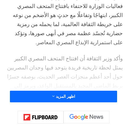
فعاليات الوزارة للاحتفاء بافتتاح المتحف المصري
الكبير، ابتهاجًا وتفاعلًا مع حدثٍ هو الأضخم من نوعه
على خريطة الثقافة العالمية، لما يحمله من رمزية
حضارية تُجسّد عظمة مصر في أبهى صورها، وتؤكد
على استمرارية الإبداع المصري المعاصر.
وأكد وزير الثقافة أن افتتاح المتحف المصري الكبير
يمثل لحظة تاريخية فريدة يتوحد فيها وجدان المصريين
حول أحد أعظم منجزات العصر الحديث، بوصفه جسرًا
يربط الماضي المجيد بالمستقبل الواعد، ويرمز إلى
استمرار الحضارة المصرية في إلهام الإنسانية عبر
اظهر المزيد
العصور. وأوضح أن الوزارة أعدّت خطة شاملة من
الفعاليات الفنية والفكرية في مختلف محافظات مصر
احتفاءً بهذا الحدث العالمي، تعبيرًا عن الهوية الثقافية