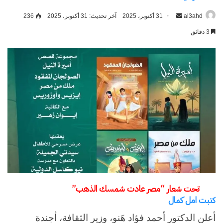
al3ahd
أرسل
31 أكتوبر، 2025
آخر تحديث: 31 أكتوبر، 2025
236
بريدا
3 دقائق
إلكترونيا
تحت شعار “مصر عادت شمسك الذهب”
كتبت امل كمال
أعلن الدكتور أحمد فؤاد هَنو، وزير الثقافة، أجندة