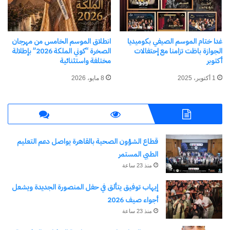
إيوان زهير (أميرة النيل – الصولجان المفقود – ملك من
مصر – إيزيس وأوزوريس)، يليها عرض مسرحي في
غدا ختام الموسم الصيفي بكوميديا
انطلاق الموسم الخامس من مهرجان
أجواء مبهجة تمزج بين الفنون والتاريخ.
الجوازة باظت تزامنا مع إحتفالات
الصخرة “كوني الملكة 2026” بإطلالة
أكتوبر
مختلفة واستثنائية
يقدّم أوركسترا القاهرة السيمفوني، بقيادة المايسترو
1 أكتوبر، 2025
8 مايو، 2026
محمد شرارة وبمشاركة عازفة الفيولينة نور محمد عبد
الفتاح، حفلًا موسيقيًا بعنوان “سيمفونيات الخلود”
الهيئة العامة لقصور الثقافة
قطاع الشؤون الصحية بالقاهرة يواصل دعم التعليم
الطبي المستمر
تُصدر مجلة “قطر الندى” التابعة للهيئة العامة لقصور
منذ 23 ساعة
الثقافة، برئاسة اللواء خالد اللبان، عددًا خاصًا للأطفال
إيهاب توفيق يتألق في حفل المنصورة الجديدة ويشعل
عن المتحف المصري الكبير، يروي أسرار الملوك
أجواء صيف 2026
والكنوز ومغامرات التنقيب بأسلوب مبسط، إلى جانب
منذ 23 ساعة
جلسات حكي في قصور الثقافة.