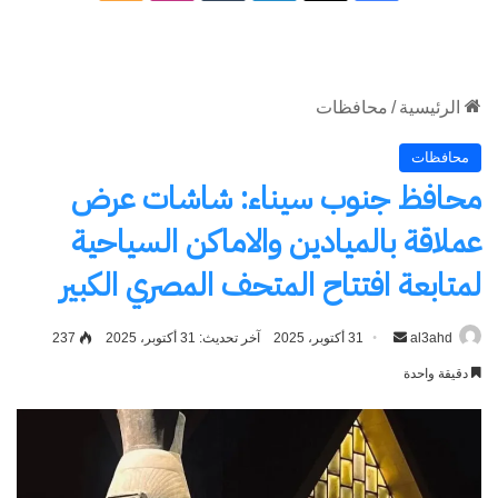
الموقع
RSS
وزارة الثقافة تقيم سلسلة من
رئيس الوزراء يُتابع مع وزير
الفعاليات احتفاءً بافتتاح المتحف
الثقافة استراتيجية عمل الوزارة
المصري الكبير طوال نوفمبر
وأهم الأنشطة والفعاليات
29 أكتوبر، 2025
المُنفذة
في "الأخبار News"
22 ديسمبر، 2024
في "الأخبار News"
وزير الثقافة ومحافظ القاهرة
يتفقدان متحف الشمع لوضع
خطة عاجلة لتطويره وتهيئته
لاستقبال الجمهور