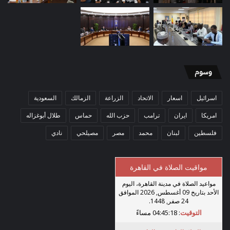
وسوم
اسرائيل
اسعار
الاتحاد
الزراعة
الزمالك
السعودية
امريكا
ايران
ترامب
حزب الله
حماس
طلال أبوغزاله
فلسطين
لبنان
محمد
مصر
مصيلحي
نادي