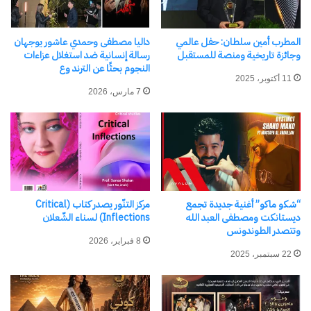
التي تُنظَّم في مختلف محافظات الجمهورية.
المطرب أمين سلطان: حفل عالمي
داليا مصطفى وحمدي عاشور يوجهان
تتضمن الحملة عدة محاور رئيسية، منها: تسليط الضوء
وجائزة تاريخية ومنصة للمستقبل
رسالة إنسانية ضد استغلال عزاءات
النجوم بحثًا عن الترند وع
على الحضارة المصرية القديمة وتأثيرها على الأجيال
11 أكتوبر، 2025
7 مارس، 2026
المعاصرة، إحياء التراث المصري غير المادي بالشراكة
مع المؤسسات التعليمية، استعراض أثر الحضارة
المصرية على الثقافات والفنون العالمية، الترويج
بالتوازي لمتاحف وزارة الثقافة الفنية والتاريخية،
وتشجيع الجمهور على زيارتها.
“شكو ماكو” أغنية جديدة تجمع
مركز التنّور يصدر كتاب (Critical
ديستانكت ومصطفى العبد الله
Inflections) لسناء الشّعلان
فعاليات الأوبرا المصرية
وتتصدر الطوندونس
8 فبراير، 2026
22 سبتمبر، 2025
تنظم دار الأوبرا المصرية، برئاسة الدكتور علاء عبد
السلام، احتفالية مخصصة للأطفال بعنوان “رحلة إلى
مصر القديمة”، تتضمن ورشة حكي من قصص الكاتبة