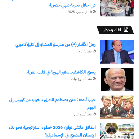
دبي خلال تجربة طهي حصرية
التاريخي لمصر القديمة، إلى جانب ملاحق عن توت عنخ
19 ديسمبر، 2025
آمون، ورمسيس الثاني، وخنوم حتب الثاني، ليأخذ
القارئ في رحلة داخل قلب الحضارة المصرية.
لقاء وحوار
المجلس الأعلى للثقافة
رجلُ الأقدار (٣) من مدرسةِ المشاةِ إلى كليةِ كامبرلي
منذ 3 أيام
ينظم المجلس الأعلى للثقافة، برئاسة الدكتور أشرف
العزازي، من خلال المركز القومي لثقافة الطفل،
يسري الكاشف.. سفير الهوية في قلب الغربة
منذ أسبوع واحد
احتفالية فنية يقدم فيها الأطفال أوبريت “إيزيس
وأوزوريس” من تأليف الشاعر الكبير شوقي حجاب، في
حرب أبدية : حين يصطدم الشرق بالغرب من كورش إلى
عرض يجمع بين الأسطورة وقيم الخير والنور التي تميز
اليوم
الحضارة المصرية القديمة.
منذ أسبوعين
انطلاق ملتقى توازن 2026 خطوة استراتيجية نحو بناء
قطاع المسرح
الإنسان المصري في الإسماعيلية