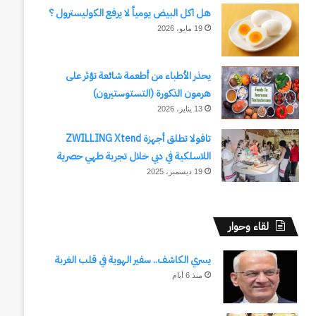
هل اكل البيض يومياً لا يرفع الكوليسترول ؟
19 مايو، 2026
يحذر الأطباء من أطعمة شائعة تؤثر على
هرمون الذكورة (التستوستيرون)
13 يناير، 2026
تافولا تطلق أجهزة ZWILLING Xtend
اللاسلكية في دبي خلال تجربة طهي حصرية
19 ديسمبر، 2025
لقاء وحوار
يسري الكاشف.. سفير الهوية في قلب الغربة
منذ 6 أيام