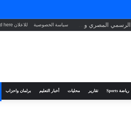
بحسب البيان الرسمي المصري والتحقيقات الأولية، حادث دمياط ناتج عن طائرة مسيّرة
سياسة الخصوصية
للاعلان Your ad here
رياضة Sports
تقارير
محليات
أخبار التعليم
برلمان واحزاب