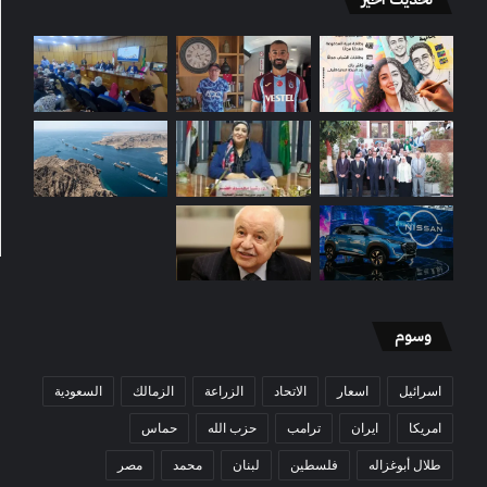
وسوم
اسرائيل
اسعار
الاتحاد
الزراعة
الزمالك
السعودية
امريكا
ايران
ترامب
حزب الله
حماس
طلال أبوغزاله
فلسطين
لبنان
محمد
مصر