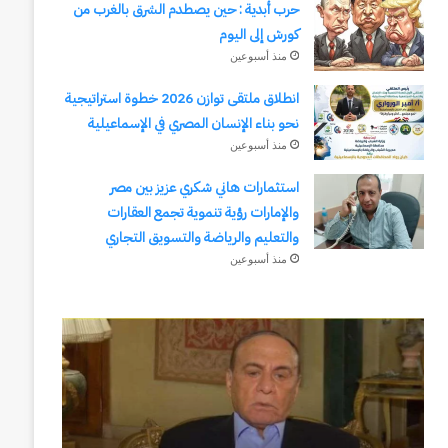
حرب أبدية : حين يصطدم الشرق بالغرب من
كورش إلى اليوم
منذ أسبوعين
انطلاق ملتقى توازن 2026 خطوة استراتيجية
نحو بناء الإنسان المصري في الإسماعيلية
منذ أسبوعين
استثمارات هاني شكري عزيز بين مصر
والإمارات رؤية تنموية تجمع العقارات
والتعليم والرياضة والتسويق التجاري
منذ أسبوعين
وكالة
انطلاق
الـ
ملتقى
CIA
توازن
و
2026
٢٣
خطوة