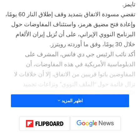
تايمز.
تقضي مسودة الاتفاق بتمديد وقف إطلاق النار 60 يومًا،
وإعادة فتح مضيق هرمز، واستئناف المفاوضات حول
البرنامج النووي الإيراني، على أن تُزيل إيران الألغام
خلال 30 يومًا، وفق ما أوردته رويترز.
أكد نائب الرئيس جي دي فانس، المشرف على
الدبلوماسية الأمريكية في هذه المفاوضات، أن
المفاوضين باتوا قريبين من الاتفاق، إلا أن خلافات لا
تزال قائمة حول “الملف النووي” ونزاعات تجميد
الأصول تحول دون إبرام اتفاق نهائي.
اظهر المزيد
تفاصيل الاجتماع:
عقد الرئيس الأمريكي دونالد ترامب اجتماعًا في البيت
الأبيض لبحث الملف الإيراني، لكن الاجتماع انتهى دون