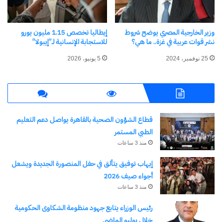
وزير الخارجية المصري يوضح شروط
إيطاليا تخصص 1.15 مليون يورو
نشر قوات عربية في غزة.. ما هي؟
للاستجابة الإنسانية لـ”إيبولا”
اكتشاف المزيد من
25 نوفمبر، 2024
5 يونيو، 2026
اشترك للحصول على أحدث التدوينات المرسلة إلى بريدك
الإلكتروني.
كتابة بريدك الإلكتروني...
اشتراك
قطاع الشؤون الصحية بالقاهرة يواصل دعم التعليم
الطبي المستمر
منذ 3 ساعات
إيهاب توفيق يتألق في حفل المنصورة الجديدة ويشعل
أجواء صيف 2026
منذ 3 ساعات
رئيس الوزراء يتابع جهود منظومة الشكاوى الحكومية
خلال يوليو الماضي