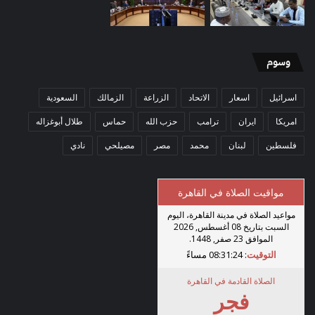
وسوم
اسرائيل
اسعار
الاتحاد
الزراعة
الزمالك
السعودية
امريكا
ايران
ترامب
حزب الله
حماس
طلال أبوغزاله
فلسطين
لبنان
محمد
مصر
مصيلحي
نادي