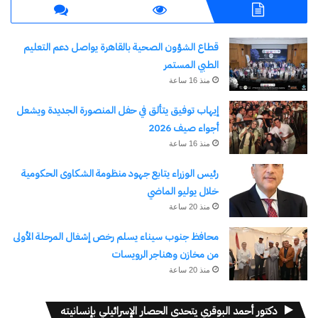
وتعزيز الانتماء والمواطنة فضلا عن دوره في حفظ
الهوية وتفعيل دور المؤسسات التربوية في تعزيزها وكذا
قطاع الشؤون الصحية بالقاهرة يواصل دعم التعليم
حفظ المجتمع من الإنحراف الفكري . كما أن المؤتمر
الطبي المستمر
ببحوثه العميقة المتنوعة من تخصصات مختلفة وبأقلام
منذ 16 ساعة
متميزة وجلساته الحوارية الثرية يساعد في بناء الإنسان
إيهاب توفيق يتألق في حفل المنصورة الجديدة ويشعل
لعالم متغير بتربية لها أسسها ومرتكزاتها و زاوياها
أجواء صيف 2026
المختلفة ورؤاها الإستشرافية .
منذ 16 ساعة
ومع هذا التناول الثري والمتنوع لجوانب البناء ؛ أولى
رئيس الوزراء يتابع جهود منظومة الشكاوى الحكومية
المؤتمر عنايته الفائقة بصانعي البناء والقائمين عليه
خلال يوليو الماضي
منذ 20 ساعة
لاسيما : المعلم ، والمؤسسات التربوية (الأسرة
،والمدرسة ، والمسجد ، ومراكز الشباب والإعلامي
محافظ جنوب سيناء يسلم رخص إشغال المرحلة الأولى
من مخازن وهناجر الرويسات
بنوافذه المختلفة المرئية منها والمقروءة والمسموعة
منذ 20 ساعة
……)
كما راعى المؤتمر من طرحه العلمي المتميز : معطيات
دكتور أحمد البوقري يتحدى الحصار الإسرائيلي بإنسانيته