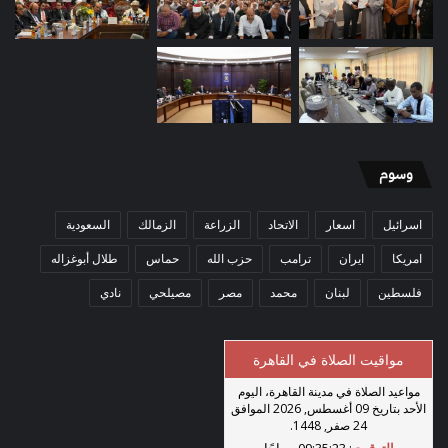
وسوم
اسرائيل
اسعار
الاتحاد
الزراعة
الزمالك
السعودية
امريكا
ايران
ترامب
حزب الله
حماس
طلال أبوغزاله
فلسطين
لبنان
محمد
مصر
مصيلحي
نادي