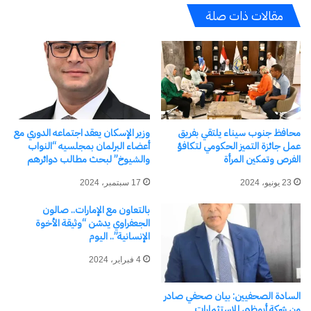
عندما أعدت بناء الإنسان أعدت بناء العالم “
والعالم
مقالات ذات صلة
بناء الإنسان هو أكبر رسالة لجميع الأنبياء والمرسلين
والمفكرين والمصلحين .
رأس المال البشري دعامة رئيسة للتنمية المستدامة
بناء الإنسان أحد المحاور التي إرتكزت عليها رؤية مصر
2030م
محافظ جنوب سيناء يلتقي بفريق
وزير الإسكان يعقد اجتماعه الدوري مع
بناء الإنسان أساس لإكتشاف الذات وتطوير الذات .
عمل جائزة التميز الحكومي لتكافؤ
أعضاء البرلمان بمجلسيه “النواب
الفرص وتمكين المرأة
والشيوخ” لبحث مطالب دوائرهم
بناء الإنسان هو الأساس لصناعة الحياة .
23 يونيو، 2024
17 سبتمبر، 2024
الإنسان صانع التغيير والقائم بالبناء والتطوير . وقد
أولت المجتمعات المتقدمة جل اهتمامها بالإنسان صانع
بالتعاون مع الإمارات.. صالون
الجعفراوي يدشن “وثيقة الأخوة
نهضتها والقائم بحضارتها .
الإنسانية”.. اليوم
والبناء الصحيح للإنسان لن يكون إلا بتربيته تربية شاملة
4 فبراير، 2024
متوازنة جامعة بين الأصالة والمعاصرة فالتربية طوق
السادة الصحفيين: بيان صحفي صادر
نجاة للأفراد والمجتمعات وهي تمثل فرضا حضاريا يجب
من شركة أبوظبي للاستثمارات