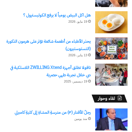
“إستدامة الموارد بين الحفاظ
جامعة الفيوم: كلية الآداب تعقد
على الهوية وآفاق المستقبل
المؤتمر الثاني لشباب الباحثين
فى العالم العربى ” 12 ديسمبر
18 فبراير، 2024
هل اكل البيض يومياً لا يرفع الكوليسترول ؟
في "أخبار التعليم"
15 نوفمبر، 2023
19 مايو، 2026
في "الأخبار News"
يحذر الأطباء من أطعمة شائعة تؤثر على هرمون الذكورة
(التستوستيرون)
13 يناير، 2026
فعاليات المؤتمر الدولي الثالث
تافولا تطلق أجهزة ZWILLING Xtend اللاسلكية في
عشر للاتحاد العربي للتنمية
دبي خلال تجربة طهي حصرية
المستدامة والبيئة تحت رعاية
19 ديسمبر، 2025
جامعة الدول العربية
10 أبريل، 2024
في "الأخبار News"
لقاء وحوار
رجلُ الأقدار (٣) من مدرسةِ المشاةِ إلى كليةِ كامبرلي
منذ يومين
اكتشاف المزيد من