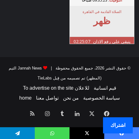
© حقوق النشر 2026، جميع الحقوق محفوظة |
Jannah News الثيم
(المظهر) تم تصميمه من قِبل TieLabs
قيم انسانية
للاعلان To advertise on the site
سياسة الخصوصية
من نحن
تواصل معنا
home
فيسبوك
‫X
لينكدإن
انستقرام
ملخص
اشتراك
الموقع