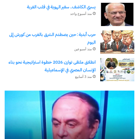
اشترك للحصول على أحدث التدوينات المرسلة إلى بريدك
يسري الكاشف.. سفير الهوية في قلب الغربة
الإلكتروني.
منذ أسبوع واحد
كتابة بريدك الإلكتروني...
اشتراك
حرب أبدية : حين يصطدم الشرق بالغرب من كورش إلى
اليوم
منذ أسبوعين
انطلاق ملتقى توازن 2026 خطوة استراتيجية نحو بناء
الإنسان المصري في الإسماعيلية
منذ 3 أسابيع
قادمة
حر
من
أبد
نسخ الرابط
الصعيد
:
(١)
حي
…
يص
بقلم
ال