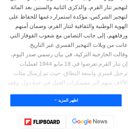
لتهجير تتار القرم، والذكرى الثانية والستين بعد المائة
لتهجير الشركس، مؤكدة استمرار دعمها للحفاظ على
الهوية الوطنية والثقافية لتتار القرم، وضمان أمنهم
ورفاههم، إلى جانب التضامن مع شعوب القوقاز التي
عانت من ويلات التهجير القسري عبر التاريخ.
وقالت الخارجية التركية، في بيان رسمي صدر اليوم،
إن تتار القرم تعرضوا في 18 مايو 1944 لعمليات
ترحيل قسري واسعة النطاق، حيث تم إرسال مئات
الآلاف منهم إلى معسكرات العمل في عدة دول، وفقد
الكثيرون حياتهم نتيجة الظروف القاسية التي تعرضوا
اظهر المزيد
لها، فيما مُنع الناجون لسنوات طويلة من العودة إلى
موطنهم الأصلي في شبه جزيرة القرم.
وأشار البيان إلى أن معاناة تتار القرم، باعتبارهم
السكان الأصليين لشبه الجزيرة، تفاقمت بسبب “الضم