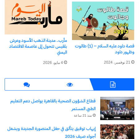
اكتشاف المزيد من
اشترك للحصول على أحدث التدوينات المرسلة إلى بريدك
مأرب.. مدينة الذهب الأسود وعرش
الإلكتروني.
قصة داود عليه السلام – (1) طالوت
بلقيس تتحول إلى عاصمة الاقتصاد
كتابة بريدك الإلكتروني...
وظهور داود
اليمني
اشتراك
21 نوفمبر، 2024
4 مايو، 2026
قطاع الشؤون الصحية بالقاهرة يواصل دعم التعليم
الطبي المستمر
منذ 21 ساعة
إيهاب توفيق يتألق في حفل المنصورة الجديدة ويشعل
نسخ الرابط
أجواء صيف 2026