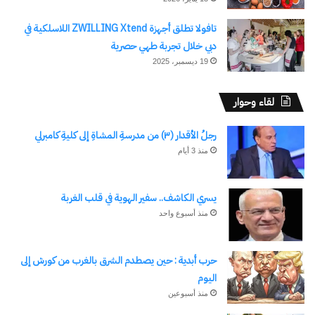
تافولا تطلق أجهزة ZWILLING Xtend اللاسلكية في
دبي خلال تجربة طهي حصرية
19 ديسمبر، 2025
لقاء وحوار
رجلُ الأقدار (٣) من مدرسةِ المشاةِ إلى كليةِ كامبرلي
منذ 3 أيام
يسري الكاشف.. سفير الهوية في قلب الغربة
منذ أسبوع واحد
حرب أبدية : حين يصطدم الشرق بالغرب من كورش إلى
اليوم
منذ أسبوعين