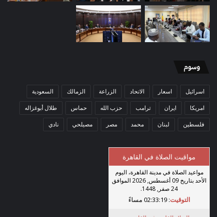
وسوم
اسرائيل
اسعار
الاتحاد
الزراعة
الزمالك
السعودية
امريكا
ايران
ترامب
حزب الله
حماس
طلال أبوغزاله
فلسطين
لبنان
محمد
مصر
مصيلحي
نادي