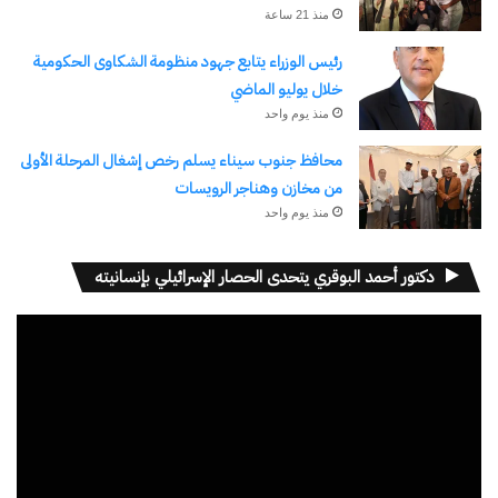
منذ 21 ساعة
رئيس الوزراء يتابع جهود منظومة الشكاوى الحكومية
خلال يوليو الماضي
منذ يوم واحد
محافظ جنوب سيناء يسلم رخص إشغال المرحلة الأولى
من مخازن وهناجر الرويسات
منذ يوم واحد
دكتور أحمد البوقري يتحدى الحصار الإسرائيلي بإنسانيته
مشغل
الفيديو