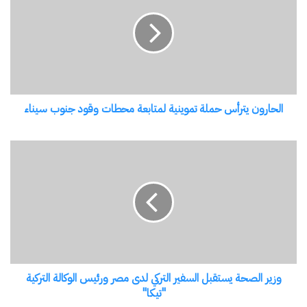
حملة
تموينية
لمتابعة
محطات
وقود
جنوب
الحارون يترأس حملة تموينية لمتابعة محطات وقود جنوب سيناء
سيناء
وزير
الصحة
يستقبل
شارك هذا الموضوع:
السفير
فيس بوك
X
التركي
لدى
مصر
معجب بهذه:
ورئيس
وزير الصحة يستقبل السفير التركي لدى مصر ورئيس الوكالة التركية
الوكالة
"تيكا"
التركية