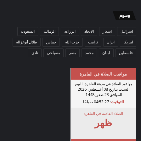
وسوم
اسرائيل
اسعار
الاتحاد
الزراعة
الزمالك
السعودية
امريكا
ايران
ترامب
حزب الله
حماس
طلال أبوغزاله
فلسطين
لبنان
محمد
مصر
مصيلحي
نادي