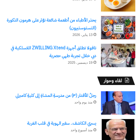
يحذر الأطباء من أطعمة شائعة تؤثر على هرمون الذكورة
(التستوستيرون)
13 يناير، 2026
تافولا تطلق أجهزة ZWILLING Xtend اللاسلكية في
دبي خلال تجربة طهي حصرية
19 ديسمبر، 2025
لقاء وحوار
رجلُ الأقدار (٣) من مدرسةِ المشاةِ إلى كليةِ كامبرلي
منذ يوم واحد
يسري الكاشف.. سفير الهوية في قلب الغربة
منذ أسبوع واحد