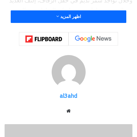
وخلال تواجد سمر نديم في حفل الزفاف، إلتف العديد
من الحضور حولها، وحرصوا على إلتقاط بعض الصور
اظهر المزيد
التذكارية معها، مؤكدين على سعادتهم بوجودها
وسطهم.
وعلى الجانب الآخر تنتظر الكاتبة والمذيعة سمر نديم
طرح أحدث أعمالها الروائية وهو الكتاب الرابع لها الذى
يحمل إسم « سمر وجليلة»، المقرر طرحه فى معرض
القاهرة الدولي للكتاب للدورة “55” المقبلة، والذى
تقام فعالياتها خلال يوم 24 يناير إلى 6 فبراير لعام
2024، وذلك تحت رعاية وأشراف الدكتورة نيفين
al3ahd
الكيلانى وزيرة الثقافة.
موقع
الويب
الحارون
يترأس