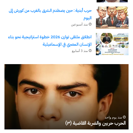
حرب أبدية : حين يصطدم الشرق بالغرب من كورش إلى
اليوم
منذ أسبوعين
انطلاق ملتقى توازن 2026 خطوة استراتيجية نحو بناء
الإنسان المصري في الإسماعيلية
منذ 3 أسابيع
رجلُ
طل
الأقدار
أبو
(٣)
يك
من
ال
مدرسةِ
يبد
المشاةِ
بف
إلى
منذ يوم واحد
كليةِ
رجلُ الأقدار (٣) من مدرسةِ المشاةِ إلى كليةِ كامبرلي
ط
كامبرلي