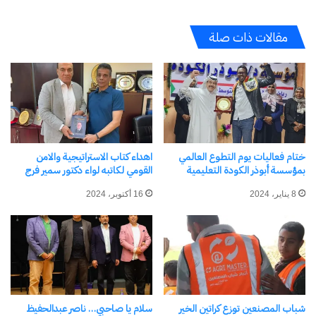
"تيكا"
مقالات ذات صلة
مرتبط
“زهرة مصر” ترد على مزاعم
سمر نديم فى ضيافة الدكتورة
ختام فعاليات يوم التطوع العالمي
اهداء كتاب الاستراتيجية والامن
دعم نقابة الفنانين لأسطورة
نيفين القباچ وزيرة التضامن
بمؤسسة أبوذر الكودة التعليمية
القومي لكاتبه لواء دكتور سمير فرج
السيرك “لولا البرنس” بعد
الإجتماعى
إصابتها بالسرطان
24 نوفمبر، 2023
8 يناير، 2024
16 أكتوبر، 2024
في "الأخبار News"
20 يوليو، 2024
في "مجتمع"
شباب المصنعين توزع كراتين الخير
سلام يا صاحبي… ناصر عبدالحفيظ
وافي أبو سمرة يطالب