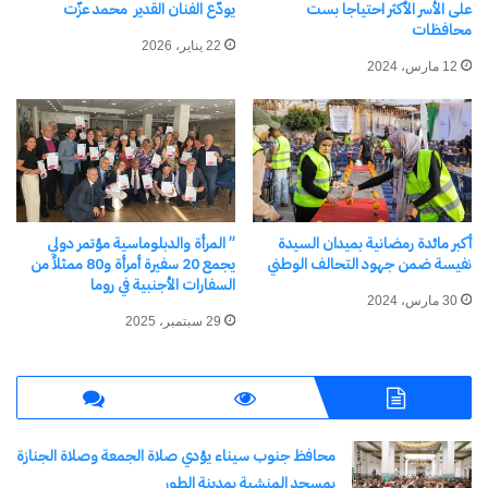
على الأسر الأكثر احتياجا بست
يودّع الفنان القدير محمد عزّت
الحكومة بالمرونة في إدارة
محافظات
الاقتصاد
22 يناير، 2026
16 يوليو، 2024
12 مارس، 2024
في "مال وأعمال"
اكتشاف المزيد من
اشترك للحصول على أحدث التدوينات المرسلة إلى بريدك
أكبر مائدة رمضانية بميدان السيدة
” المرأة والدبلوماسية مؤتمر دولي
الإلكتروني.
نفيسة ضمن جهود التحالف الوطني
يجمع 20 سفيرة أمرأة و80 ممثلاً من
السفارات الأجنبية في روما
كتابة بريدك الإلكتروني...
30 مارس، 2024
اشتراك
29 سبتمبر، 2025
محافظ جنوب سيناء يؤدي صلاة الجمعة وصلاة الجنازة
بمسجد المنشية بمدينة الطور