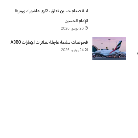
٢٣
يوليو..
ابنة صدام حسين تعلق بذكرى عاشوراء ورمزية
منذ أسبوعين
سبعون
الشرق بالغرب من كورش
وكالة الـ CIA و ٢٣ يوليو.. سبعون 
الإمام الحسين
عاماً
وإعادة الحسابات
26 يونيو، 2026
من
المراقبة
فحوصات سلامة عاجلة لطائرات الإمارات A380
وإعادة
24 يونيو، 2026
الحسابات