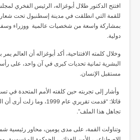
افتتح الدكتور طلال أبوغزاله، الرئيس الفخري لمج
للقمة التي انطلقت في مدينة إسطنبول تحت شعار “الت
بمشاركة واسعة من شخصيات عالمية ووزراء وسفراء 
دولية
.
وخلال كلمته الافتتاحية، أكد أبوغزاله أن العالم يمر
البشرية ثمانية تحديات كبرى في آن واحد، على رأسها 
مستقبل الإنسان.
وأشار إلى تجربته حين كلفته الأمم المتحدة في تسع
قائلا: “قدمت تقريري عام 99
تجاهل هذا الملف
.”
وتناولت القمة، على مدى يومين، محاور رئيسية شملت
الاصطناعي، الأمن الغذائي، الحوكمة المؤسسية، وم