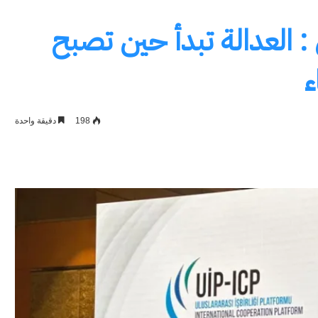
 : العدالة تبدأ حين تصبح
ء
198
دقيقة واحدة