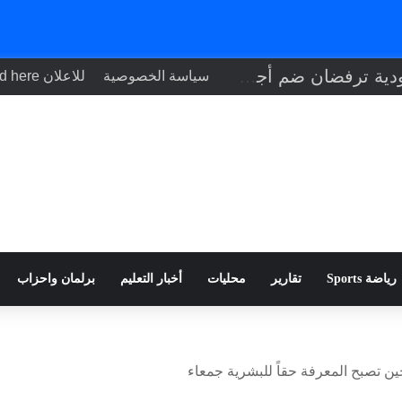
إيطاليا والسعودية ترفضان ضم أجزاء من الضفة الغربية وفرض قيود في هرمز
سياسة الخصوصية
للاعلان Your ad here
رياضة Sports
تقارير
محليات
أخبار التعليم
برلمان واحزاب
 حين تصبح المعرفة حقاً للبشرية جمعاء