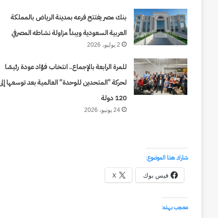
يصطدم
الشرق
بنك مصر يفتتح فرعه بمدينة الرياض بالمملكة
منذ أسبوعين
بالغرب
حرب أبدية : حين يصطدم 
العربية السعودية ويبدأ مزاولة نشاطه المصرفي
من
ا سمير سعيد فرج
إلى اليوم
2 يوليو، 2026
كورش
إلى
للمرة الرابعة بالإجماع.. انتخاب فؤاد عودة رئيسًا
اليوم
لحركة “المتحدين للوحدة” العالمية بعد توسعها إلى
120 دولة
24 يونيو، 2026
شارك هذا الموضوع:
فيس بوك
X
معجب بهذه: