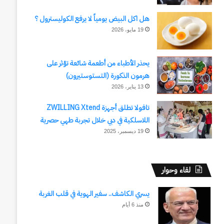
هل اكل البيض يومياً لا يرفع الكوليسترول ؟
19 مايو، 2026
يحذر الأطباء من أطعمة شائعة تؤثر على
هرمون الذكورة (التستوستيرون)
13 يناير، 2026
تافولا تطلق أجهزة ZWILLING Xtend
اللاسلكية في دبي خلال تجربة طهي حصرية
19 ديسمبر، 2025
لقاء وحوار
يسري الكاشف.. سفير الهوية في قلب الغربة
منذ 6 أيام