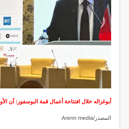
أبوغزاله خلال افتتاحة أعمال قمة البوسفور: آن الأو
المصدر/Arenn media