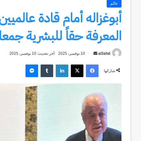
عالم
أبوغزاله أمام قادة عالميين
المعرفة حقاً للبشرية جمعا
al3ahd
أرسل
10 نوفمبر، 2025
آخر تحديث: 10 نوفمبر، 2025
بريدا
فيسبوك
‫X
لينكدإن
ماسنجر
إلكترونيا
شاركها