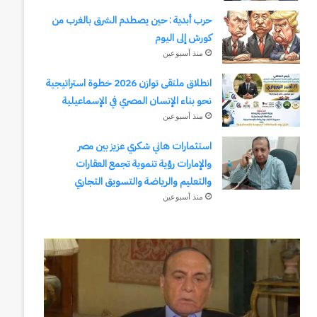
حرب أبدية : حين يصطدم الشرق بالغرب من
كورش إلى اليوم
منذ أسبوعين
انطلاق ملتقى توازن 2026 خطوة استراتيجية
نحو بناء الإنسان المصري في الإسماعيلية
منذ أسبوعين
استثمارات هاني شكري عزيز بين مصر
والإمارات رؤية تنموية تجمع العقارات
والتعليم والرياضة والتسويق التجاري
منذ أسبوعين
انطلاق
ملتقى
توازن
2026