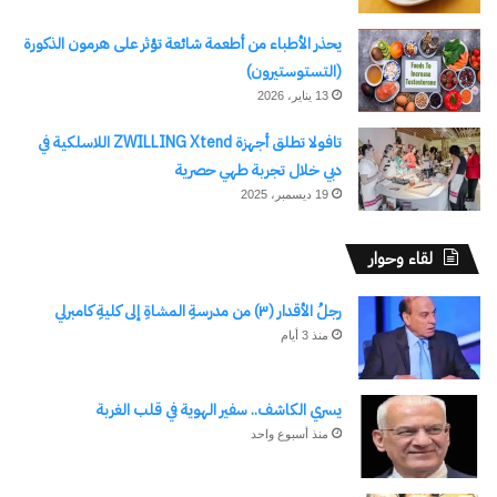
يحذر الأطباء من أطعمة شائعة تؤثر على هرمون الذكورة
(التستوستيرون)
13 يناير، 2026
تافولا تطلق أجهزة ZWILLING Xtend اللاسلكية في
دبي خلال تجربة طهي حصرية
19 ديسمبر، 2025
لقاء وحوار
رجلُ الأقدار (٣) من مدرسةِ المشاةِ إلى كليةِ كامبرلي
منذ 3 أيام
يسري الكاشف.. سفير الهوية في قلب الغربة
منذ أسبوع واحد