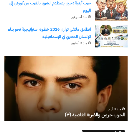
حرب أبدية : حين يصطدم الشرق بالغرب من كورش إلى
اليوم
منذ أسبوعين
انطلاق ملتقى توازن 2026 خطوة استراتيجية نحو بناء
الإنسان المصري في الإسماعيلية
منذ 3 أسابيع
رجلُ
طل
الأقدار
أبو
(٣)
يك
من
ال
مدرسةِ
يبد
المشاةِ
بف
إلى
منذ 3 أيام
كليةِ
رجلُ الأقدار (٣) من مدرسةِ المشاةِ إلى كليةِ كامبرلي
ط
كامبرلي