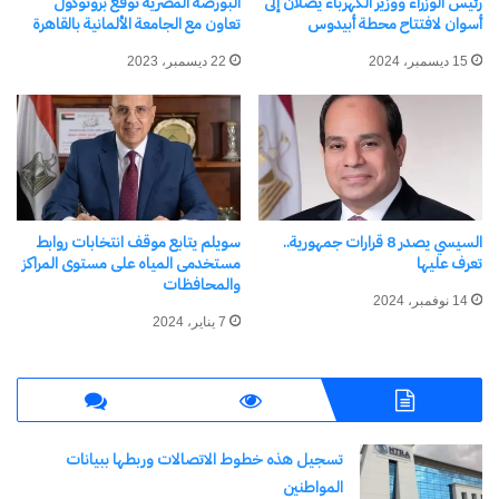
رئيس الوزراء ووزير الكهرباء يصلان إلى
البورصة المصرية توقع بروتوكول
بشكل قوي مع ارتفاع
البنوك الخاصة نحو
أسوان لافتتاح محطة أبيدوس
تعاون مع الجامعة الألمانية بالقاهرة
مؤشر الدولار، لتنخفض
30.85 جنيه للشراء
إلى أقل من 1970
و30.95 جنيه للبيع منها
15 ديسمبر، 2024
22 ديسمبر، 2023
دولارا . سجل جرام
بنوك “قطر الوطني
اسعار الدولار اليوم الاحد 19
الذهب عيار…
الأهلي QNB،
نوفمبر 2023
والمصرف العربي
19 نوفمبر، 2023
الدولي، والإسكندرية،
في "الأخبار News"
والأهلي المتحد،…
السيسي يصدر 8 قرارات جمهورية..
سويلم يتابع موقف انتخابات روابط
اكتشاف المزيد من
تعرف عليها
مستخدمى المياه على مستوى المراكز
والمحافظات
اشترك للحصول على أحدث التدوينات المرسلة إلى بريدك
14 نوفمبر، 2024
7 يناير، 2024
الإلكتروني.
كتابة بريدك الإلكتروني...
اشتراك
تسجيل هذه خطوط الاتصالات وربطها ببيانات
المواطنين