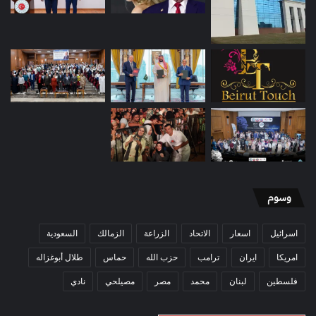
وسوم
اسرائيل
اسعار
الاتحاد
الزراعة
الزمالك
السعودية
امريكا
ايران
ترامب
حزب الله
حماس
طلال أبوغزاله
فلسطين
لبنان
محمد
مصر
مصيلحي
نادي