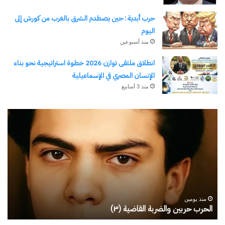
حرب أبدية : حين يصطدم الشرق بالغرب من كورش إلى
اليوم
منذ أسبوعين
انطلاق ملتقى توازن 2026 خطوة استراتيجية نحو بناء
الإنسان المصري في الإسماعيلية
منذ 3 أسابيع
الوسوم
الكاتب/ أسعد الهمامي
عام جديد سعيد 2024
رجلُ
طل
الأقدار
أبو
نسخ الرابط
(٣)
يك
من
ال
مدرسةِ
يبد
المشاةِ
بف
إلى
منذ يومين
كليةِ
رجلُ الأقدار (٣) من مدرسةِ المشاةِ إلى كليةِ كامبرلي
ط
كامبرلي