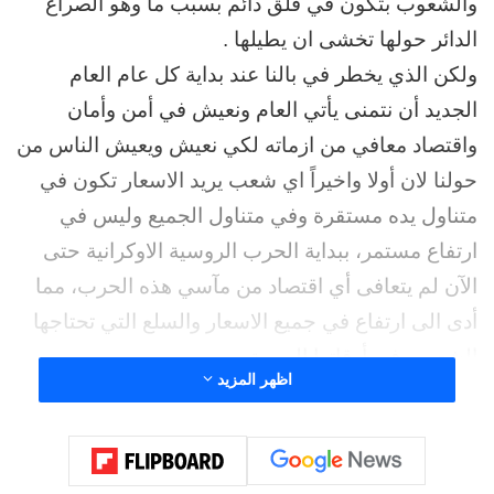
والشعوب بتكون في قلق دائم بسبب ما وهو الصراع
الدائر حولها تخشى ان يطيلها .
ولكن الذي يخطر في بالنا عند بداية كل عام العام
الجديد أن نتمنى يأتي العام ونعيش في أمن وأمان
واقتصاد معافي من ازماته لكي نعيش ويعيش الناس من
حولنا لان أولا واخيراً اي شعب يريد الاسعار تكون في
متناول يده مستقرة وفي متناول الجميع وليس في
ارتفاع مستمر، ببداية الحرب الروسية الاوكرانية حتى
الآن لم يتعافى أي اقتصاد من مآسي هذه الحرب، مما
أدى الى ارتفاع في جميع الاسعار والسلع التي تحتاجها
الشعوب في أوقاتها اليومية.
اظهر المزيد
الحروب الدائرة في أوكرانيا وغزة والسودان وقبلها
الثورة السورية والليبية واليمنية وتحولهم الى نزاع
مسلح، متنوع ما بين حروب غير تقليدية، وحروب أهلية،