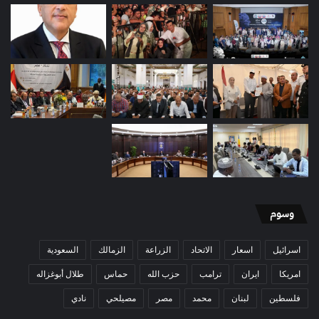
وسوم
اسرائيل
اسعار
الاتحاد
الزراعة
الزمالك
السعودية
امريكا
ايران
ترامب
حزب الله
حماس
طلال أبوغزاله
فلسطين
لبنان
محمد
مصر
مصيلحي
نادي