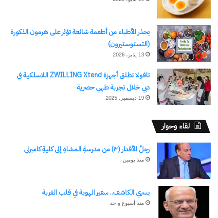
في "الأخبار News"
يحذر الأطباء من أطعمة شائعة تؤثر على هرمون الذكورة
(التستوستيرون)
13 يناير، 2026
الخيار العسكري اصبح شبح
تافولا تطلق أجهزة ZWILLING Xtend اللاسلكية في
يجتاح العالم ..بقلم: لواء دكتور/
دبي خلال تجربة طهي حصرية
سمير فرج
19 ديسمبر، 2025
10 مارس، 2024
في "الأخبار News"
لقاء وحوار
رجلُ الأقدار (٣) من مدرسةِ المشاةِ إلى كليةِ كامبرلي
اكتشاف المزيد من
منذ يومين
اشترك للحصول على أحدث التدوينات المرسلة إلى بريدك
يسري الكاشف.. سفير الهوية في قلب الغربة
الإلكتروني.
كتابة بريدك الإلكتروني...
منذ أسبوع واحد
اشتراك