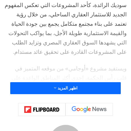
سوديك الرائدة، كأحد المشروعات التي تعكس المفهوم
الجديد للاستثمار العقاري الساحلي، من خلال رؤية
تعتمد على بناء مجتمع متكامل يجمع بين جودة الحياة
والقيمة الاستثمارية طويلة الأجل، بما يواكب التحولات
التي يشهدها السوق العقاري المصري وتزايد الطلب
على المشروعات القادرة على تحقيق عائد مستدام.
ويستفيد مشروع «أوجامي» من موقعه المتميز في
قلب رأس الحكمة، إحدى أكثر المناطق الواعدة على
ساحل البحر المتوسط، والتي أصبحت محط اهتمام
اظهر المزيد
المستثمرين وشركات التطوير العقاري، مدفوعة
بخطط التنمية الضخمة التي تشهدها المنطقة، وهو ما
يمنح المشروع فرصا قوية للنمو وتعزيز قيمته
الرأسمالية مستقبلا.