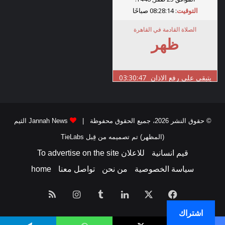
© حقوق النشر 2026، جميع الحقوق محفوظة |
Jannah News الثيم
(المظهر) تم تصميمه من قِبل TieLabs
قيم انسانية
للاعلان To advertise on the site
سياسة الخصوصية
من نحن
تواصل معنا
home
فيسبوك
‫X
لينكدإن
انستقرام
ملخص
اشتراك
الموقع