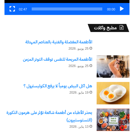
لمشروع Eastvale بالقاهرة
بقفزات استثنائية في الأداء
الجديدة
المالي والتشغيلي
02:47
00:00
3 مايو، 2026
23 أبريل، 2026
في "مال وأعمال"
في "عقارات"
مطبخ واكلات
الأطعمة المفضلة والغنية بالعناصر المهدئة
25 يونيو، 2026
الأطعمة المريحة للنفس توقف التوتر المزمن
رئيس الوزراء يعقد اجتماعاً
25 يونيو، 2026
لاستعراض موقف تنفيذ
المشروعات التنموية بالعلمين
الجديدة والساحل الشمالي
هل اكل البيض يومياً لا يرفع الكوليسترول ؟
الغربي
12 أبريل، 2025
19 مايو، 2026
في "الأخبار News"
يحذر الأطباء من أطعمة شائعة تؤثر على هرمون الذكورة
(التستوستيرون)
اكتشاف المزيد من
13 يناير، 2026