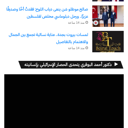
صالح موطلو شن ينعى دياب اللوح: فقدتُ أخًا وصديقًا
شارك هذا الموضوع:
عزيزًا.. ورحل دبلوماسي مخلص لفلسطين
منذ 14 ساعة
فيس بوك
X
لمسات بيروت بجدة.. عناية نسائية تجمع بين الجمال
والاهتمام بالتفاصيل
معجب بهذه:
منذ 14 ساعة
جاري
التحميل…
دكتور أحمد البوقري يتحدى الحصار الإسرائيلي بإنسانيته
مشغل
مرتبط
الفيديو
بنك مصر يوقّع عقد حساب
«سوديك» تكرس ريادتها
وسيط مع ميدار وسوديك
للسوق العقاري المصري