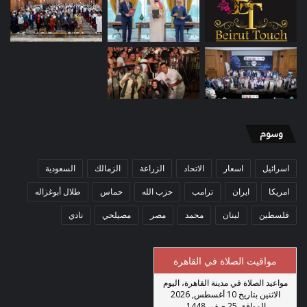
وسوم
اسرائيل
اسعار
الاتحاد
الزراعة
الزمالك
السعودية
امريكا
ايران
ترامب
حزب الله
حماس
طلال أبوغزاله
فلسطين
لبنان
محمد
مصر
مصيلحي
نادي