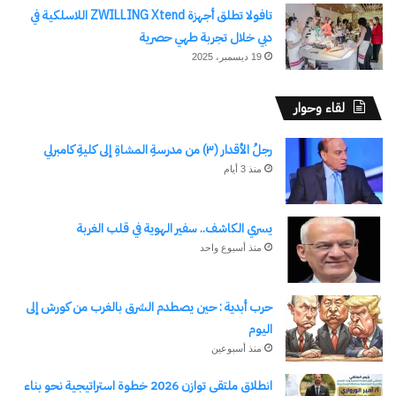
تافولا تطلق أجهزة ZWILLING Xtend اللاسلكية في
اشترك للحصول على أحدث التدوينات المرسلة إلى بريدك
دبي خلال تجربة طهي حصرية
الإلكتروني.
كتابة بريدك الإلكتروني...
19 ديسمبر، 2025
اشتراك
لقاء وحوار
رجلُ الأقدار (٣) من مدرسةِ المشاةِ إلى كليةِ كامبرلي
منذ 3 أيام
يسري الكاشف.. سفير الهوية في قلب الغربة
منذ أسبوع واحد
نسخ الرابط
حرب أبدية : حين يصطدم الشرق بالغرب من كورش إلى
اليوم
منذ أسبوعين
انطلاق ملتقى توازن 2026 خطوة استراتيجية نحو بناء