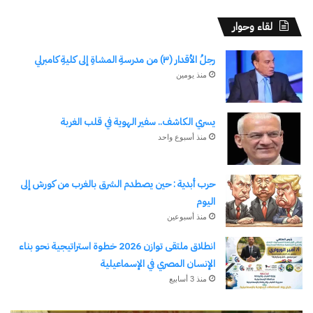
لقاء وحوار
وعموماً، فإن الأيام القادمة ستثبت لنا هل كل ما هو
رجلُ الأقدار (٣) من مدرسةِ المشاةِ إلى كليةِ كامبرلي
جديد مرفوض أو قد يقبل بعد حين. فتلك هي طبيعة
منذ يومين
النفس البشرية، وحتى عندما حاول البعض تطوير عمل
الحاسبات الإلكترونية للاستفادة منها في تقديم حلول
يسري الكاشف.. سفير الهوية في قلب الغربة
مختلفة، ظل ذلك محصوراً في مجال المقارنة بين
منذ أسبوع واحد
الأرقام والمعدلات، مثلما حدث في فكر بحوث العمليات
الذي قدمه وزير الدفاع الأمريكي في الستينات، وظل
حرب أبدية : حين يصطدم الشرق بالغرب من كورش إلى
العالم يعمل به حتى الآن، ولكن في المجال
اليوم
الاستراتيجي سيظل العامل البشري، مهما تطورت
منذ أسبوعين
التكنولوجيا هو أهم عناصر اتخاذ القرار وتحليله.
انطلاق ملتقى توازن 2026 خطوة استراتيجية نحو بناء
الإنسان المصري في الإسماعيلية
منذ 3 أسابيع
شارك هذا الموضوع:
فيس بوك
X