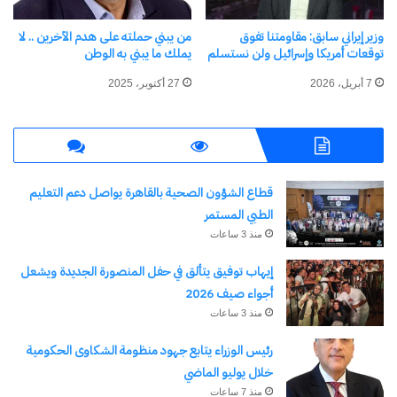
ورغم المزايات الكبيرة في هذا الأمر إلا أنه في البداية
وزير إيراني سابق: مقاومتنا تفوق
من يبني حملته على هدم الآخرين .. لا
توقعات أمريكا وإسرائيل ولن نستسلم
يملك ما يبني به الوطن
واجه العدد من الإنتقادات ،لأنه لا يقود متخذ القرار إلي
نتائج محددة ،وبالتالي ربما ينظر إليه علي أنه قد فشل
7 أبريل، 2026
27 أكتوبر، 2025
في تقديم المشورة المطلوبة أو القيام بالدور المنوط
به .
ولكن شيئاً فشيئاً، بدأ البعض يقتنع بأهمية أن يستخرج
قطاع الشؤون الصحية بالقاهرة يواصل دعم التعليم
الطبي المستمر
الدارس، أو القارئ، أو صانع القرار، ما يناسبه من قرار،
منذ 3 ساعات
وفقاً للتحليلات الناتجة عن المعلومات الواردة إليه.
إيهاب توفيق يتألق في حفل المنصورة الجديدة ويشعل
وبدأت هذه الأفكار تنتشر في العديد من مراكز
أجواء صيف 2026
الدراسات الاستراتيجية، التي تقول أن القارئ أو متخذ
منذ 3 ساعات
القرار لن يفرض عليه الرأي بعد اليوم، فأمامه
رئيس الوزراء يتابع جهود منظومة الشكاوى الحكومية
المعلومات والبيانات ليدرس هو ويحلل، ولقد استهوت
خلال يوليو الماضي
هذه الطريقة بعض الشباب في المجتمع الأوروبي، الذي
منذ 7 ساعات