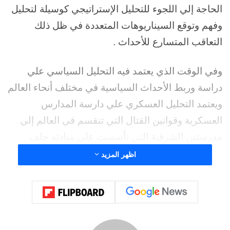
الحاجة إلي اللجوء للتحليل الإستراتيجي كوسيلة لتحليل
وفهم وتوقع السيناريوهات المتعددة في ظل ذلك
التعاقب المتسارع للأحداث .
وفي الوقت الذي يعتمد فيه التحليل السياسي علي
دراسة وربط الأحداث السياسية في مختلف أنحاء العالم
ويعتمد التحليل العسكري علي دارسة المدارس
العسكرية وقوانين القتال التي تنقسم في العالم إلي
مدرستين الشرقية التي تأسست على مبادئه حلف
وارسو، والتي تعزمتها الاتحاد السوفيتي، وتسلمت منها
اظهر المزيد
روسيا الإرث …. ومدرسة الفكر العسكري الغربي لدول
حلف الناتو، وعلى رأسه الولايات المتحدة الأمريكية،فإن
التحليل الإستراتيجي هو العلم الذي يجمع بين كلا من
النوعين السياسي والعسكري .