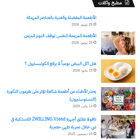
مطبخ واكلات
والتي تعرض الموضوعات بشكل متكامل، مصحوباً
بالأرقام والبيانات، وحتى خلفياته التاريخية، دون أن
الأطعمة المفضلة والغنية بالعناصر المهدئة
تنتهي إلى رأي نهائي، تاركة للقارئ حرية استنباط
25 يونيو، 2026
تحليله الشخصي …. وبهذا يكون التطور في الاعتماد
الأطعمة المريحة للنفس توقف التوتر المزمن
على القارئ أو الدارس في مجال التحليل، وليس
25 يونيو، 2026
المنشأة أو مراكز الدراسات الاستراتيجية.
هل اكل البيض يومياً لا يرفع الكوليسترول ؟
أما أجهزة صنع القرار والأجهزة الاستخباراتية في العالم،
19 مايو، 2026
فقد سارت علي النهج القديم والخاص بتقديم الرأي
يحذر الأطباء من أطعمة شائعة تؤثر على هرمون الذكورة
التحليلي واحد أو أكثر من رأي.
(التستوستيرون)
13 يناير، 2026
أما على مستوى مجموعات معاونة القادة على اتخاذ
تافولا تطلق أجهزة ZWILLING Xtend اللاسلكية في
القرار التي يطلق عليها اسم Think Tanks ، فقد
دبي خلال تجربة طهي حصرية
رفضت تماماً هذا التطور، وظلت مصرة على تقديم
19 ديسمبر، 2025
حلول واقتراحات محددة وواضحة المعالم لمتخذ القرار.