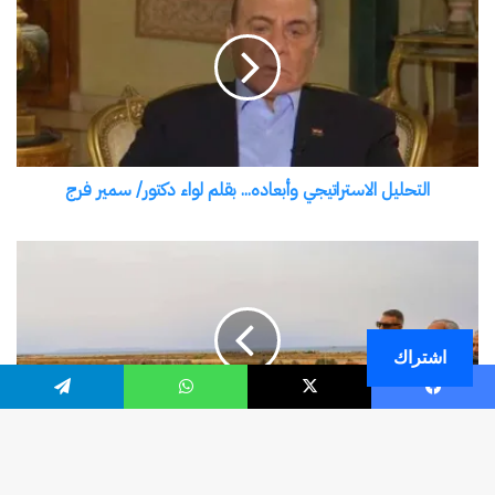
اشتراك
فيسبوك
‫X
واتساب
تيلقرام