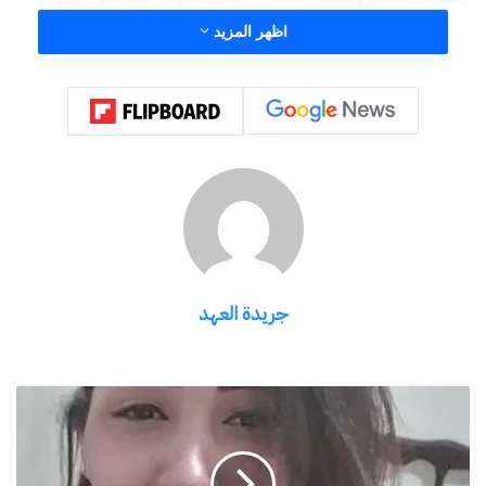
الشعب المصري. وقد تم تنفيذ العديد من المشروعات
اظهر المزيد
الكبيرة في مصر في مجالات مختلفة مثل الصحة
والتعليم والإسكان والبنية التحتية، بهدف تحسين
مستوى المعيشة للمواطنين.
وأكد الرئيس السيسي أنه يعمل بجدية لتوفير فرص
العمل للشباب وتنمية الاقتصاد المصري. وقد تم اتخاذ
العديد من الإجراءات لتحسين مناخ الاستثمار في مصر
وجذب المزيد من الاستثمارات الأجنبية. كما تم تنفيذ
جريدة العهد
برامج تدريبية لتأهيل الشباب وتمكينهم من الحصول
على فرص عمل جيدة.
الرئيس
عبدالفتاح
في الختام، يظهر تقرير منى سلامة أن الرئيس
السيسي/
عبدالفتاح السيسي يعمل بجدية وإخلاص لتحسين حياة
أنا