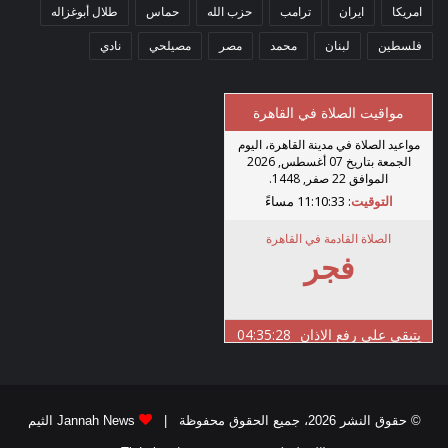
امريكا
ايران
ترامب
حزب الله
حماس
طلال أبوغزاله
فلسطين
لبنان
محمد
مصر
مصيلحي
نادي
© حقوق النشر 2026، جميع الحقوق محفوظة |
Jannah News الثيم