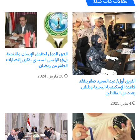
مقالات ذات صلة
بهبهاني
الرئيس عبدالفتاح السيسي/ أنا
الأمان في مصر أليس له ثمن
مش بعيد عن حال الناس
الأن؟
27 ديسمبر، 2023
13 مارس، 2026
العربى الدولى لحقوق الإنسان والتنمية
في "الأخبار News"
في "لقاء وحوار"
يهنئ الرئيس السيسى بذكرى إنتصارات
العاشر من رمضان
20 مارس، 2024
الفريق أول/ عبد المجيد صقر يتفقد
قاعدة الإسكندرية البحرية ويلتقى
بعدد من المقاتلين
بفضل دولة 30 يونيو..
4 يناير، 2025
بالإنفوجراف… حلم المواطنة
والوحدة الوطنية يصبح واقعاً
يعيشه المصريون
3 يناير، 2024
في "الأخبار News"