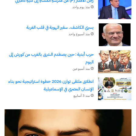
رجلُ الأقدار (٣) من مدرسةِ المشاةِ إلى كليةِ كامبرلي
منذ يوم واحد
يسري الكاشف.. سفير الهوية في قلب الغربة
منذ أسبوع واحد
حرب أبدية : حين يصطدم الشرق بالغرب من كورش إلى
اليوم
منذ أسبوعين
انطلاق ملتقى توازن 2026 خطوة استراتيجية نحو بناء
الإنسان المصري في الإسماعيلية
منذ 3 أسابيع
رجلُ
طل
الأقدار
أبو
(٣)
يك
من
ال