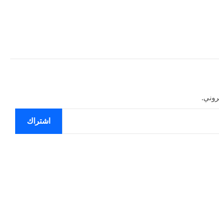
روني.
اشتراك