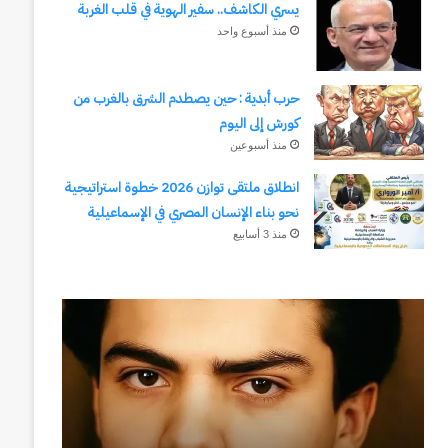
يسري الكاشف.. سفير الهوية في قلب الغربة
منذ أسبوع واحد
حرب أبدية : حين يصطدم الشرق بالغرب من
كورش إلى اليوم
منذ أسبوعين
انطلاق ملتقى توازن 2026 خطوة استراتيجية
نحو بناء الإنسان المصري في الإسماعيلية
منذ 3 أسابيع
الحرب
رجلُ
حربين
الأقدار
والضربة
(٣)
القاضية
من
(٣)
مدرسةِ
المشاةِ