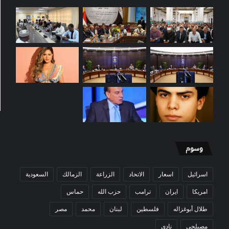
وسوم
اسرائيل
اسعار
الاتحاد
الزراعة
الزمالك
السعودية
امريكا
ايران
ترامب
حزب الله
حماس
طلال أبوغزاله
فلسطين
لبنان
محمد
مصر
مصيلحي
نادي