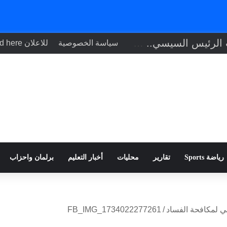
تنفيذاً لتوجيهات الرئيس السيسي.. وزير الصحة يبحث مع نظيره التشادي
سياسة الخصوصية
للاعلان Your ad here
رياضة Sports
تقارير
محليات
أخبار التعليم
برلمان واحزاب
لمي لمكافحة الفساد
/
FB_IMG_1734022277261