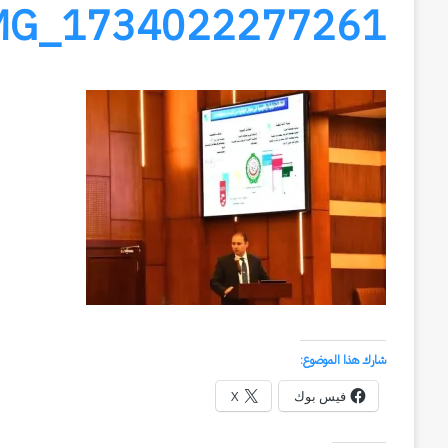
MG_1734022277261
شارك هذا الموضوع:
فيس بوك
X