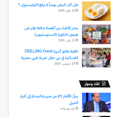
هل اكل البيض يومياً لا يرفع الكوليسترول ؟
19 مايو، 2026
يحذر الأطباء من أطعمة شائعة تؤثر على
هرمون الذكورة (التستوستيرون)
13 يناير، 2026
تافولا تطلق أجهزة ZWILLING Xtend
اللاسلكية في دبي خلال تجربة طهي حصرية
19 ديسمبر، 2025
لقاء وحوار
رجلُ الأقدار (٣) من مدرسةِ المشاةِ إلى كليةِ
كامبرلي
منذ يوم واحد