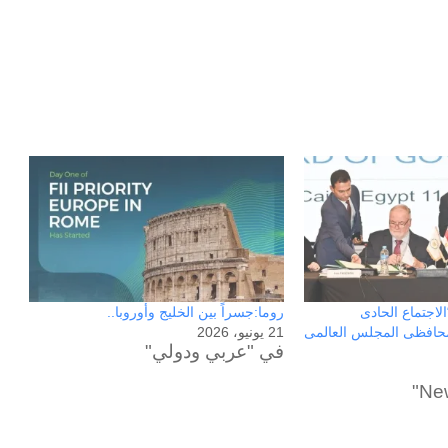
ون عاماً من المراقبة
منذ يوم واحد
الحرب حربين والضربة القاضية (٣)
اجتماع الحادى
روما:جسراً بين الخليج وأوروبا..
حافظى المجلس العالمى
21 يونيو، 2026
في "عربي ودولي"