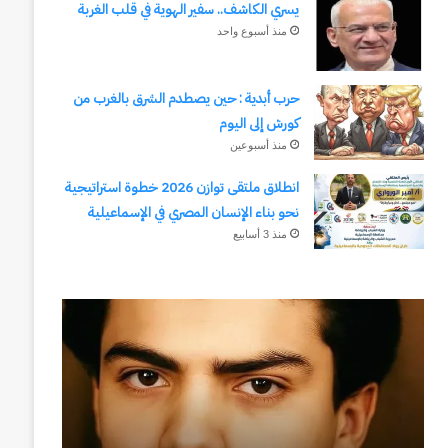
يسري الكاشف.. سفير الهوية في قلب الغربة
منذ أسبوع واحد
حرب أبدية : حين يصطدم الشرق بالغرب من
كورش إلى اليوم
منذ أسبوعين
انطلاق ملتقى توازن 2026 خطوة استراتيجية
نحو بناء الإنسان المصري في الإسماعيلية
منذ 3 أسابيع
رجلُ
طلال
الأقدار
أبوغزاله
(٣)
يكتب:
من
المستقبل
مدرسةِ
يبدأ
المشاةِ
بفكرة