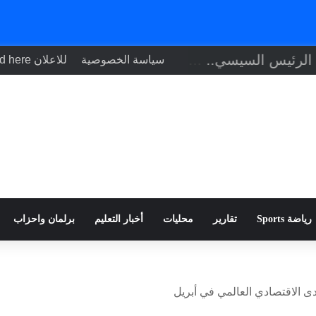
تنفيذاً لتوجيهات الرئيس السيسي.. وزير الصحة يبحث مع نظيره التشادي
سياسة الخصوصية
للاعلان Your ad here
رياضة Sports
تقارير
محليات
أخبار التعليم
برلمان واحزاب
ى الاقتصادي العالمي في أبريل