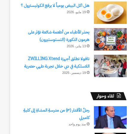
هل اكل البيض يومياً لا يرفع الكوليسترول ؟
19 مايو، 2026
يحذر الأطباء من أطعمة شائعة تؤثر على
هرمون الذكورة (التستوستيرون)
13 يناير، 2026
تافولا تطلق أجهزة ZWILLING Xtend
اللاسلكية في دبي خلال تجربة طهي حصرية
19 ديسمبر، 2025
لقاء وحوار
رجلُ الأقدار (٣) من مدرسةِ المشاةِ إلى كليةِ
كامبرلي
منذ يوم واحد