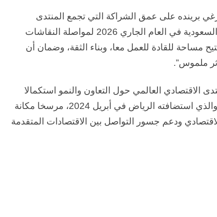
رغي برينده على عمق الشراكة التي تجمع المنتدى
بالمملكة، وقال: “يسرنا العودة إلى المملكة العربية السعودية في العام الجاري 2026 لمواصلة النقاشات
يح مساحة للقادة للعمل معا، وبناء الثقة، وضمان أن
ثر ملموس”.
تدى الاقتصادي العالمي حول التعاون والنمو استكمالا
للنجاح الكبير المحرز في الاجتماع الخاص للمنتدى؛ والذي استضافته الرياض في أبريل 2024، مرسخا مكانة
اقتصادي ودعم جسور التواصل بين الاقتصادات المتقدمة
الحرب
حربين
والضربة
القاضية
(٣)