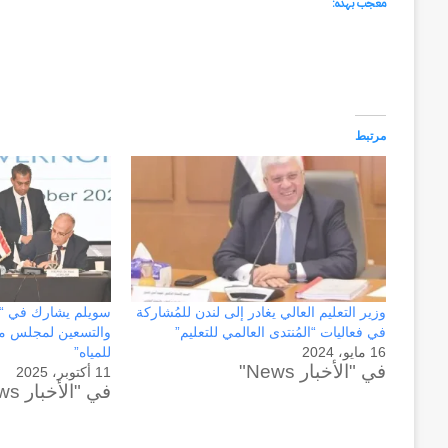
معجب بهذه:
منذ أسبوعين
سبعون
وكالة الـ CIA و ٢٣ يوليو.. سبع
عاماً
وإعادة الحسابات
من
المراقبة
وإعادة
مرتبط
الحسابات
وزير التعليم العالي يغادر إلى لندن للمُشاركة
سويلم يشارك في “ال
في فعاليات “المُنتدى العالمي للتعليم”
والتسعين لمجلس م
16 مايو، 2024
للمياه”
في "الأخبار News"
11 أكتوبر، 2025
في "الأخبار News"