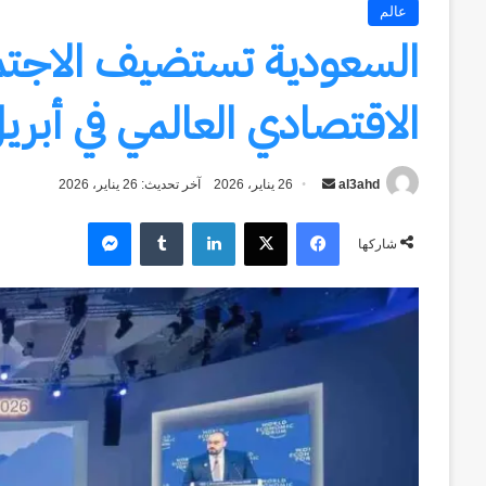
عالم
السعودية تستضيف الاجتما
الاقتصادي العالمي في أبري
al3ahd
أرسل
26 يناير، 2026
آخر تحديث: 26 يناير، 2026
بريدا
فيسبوك
‫X
لينكدإن
ماسنجر
إلكترونيا
شاركها