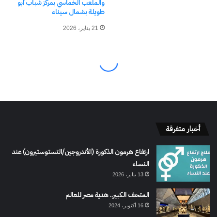
أخبار متفرقة
ارتفاع هرمون الذكورة (الأندروجين/التستوستيرون) عند
النساء
13 يناير، 2026
المتحف الكبير.. هدية مصر للعالم
16 أكتوبر، 2024