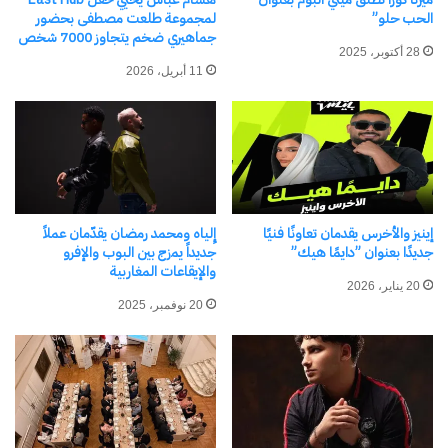
للإدماج الاجتماعي، ووسيلةٍ للتعبير الفني، مُتيحةً
الحب حلو”
لمجموعة طلعت مصطفى بحضور
جماهيري ضخم يتجاوز 7000 شخص
للشباب، وخاصةً من ذوي الخلفيات المهمشة، فرصة
28 أكتوبر، 2025
الحصول على تدريبٍ مهنيّ معترف به.
11 أبريل، 2026
شارك هذا الموضوع:
فيس بوك
X
إينيز والأخرس يقدمان تعاونًا فنيًا
إِلياه ومحمد رمضان يقدّمان عملاً
معجب بهذه:
جديدًا بعنوان ”دايمًا هيك”
جديداً يمزج بين البوب والإفرو
والإيقاعات المغاربية
20 يناير، 2026
20 نوفمبر، 2025
مرتبط