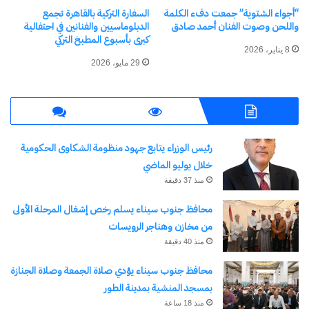
“أجواء الشتوية” جمعت دفء الكلمة
السفارة التركية بالقاهرة تجمع
واللحن وصوت الفنان أحمد صادق
الدبلوماسيين والفنانين في احتفالية
السفير الإيطالي يحتفل بمرور
ضمن “خطة ماتي”.. إيطاليا
كبرى بأسبوع المطبخ التركي
200 عام على العلاقات
تدرب عمال مصر وتونس في
8 يناير، 2026
الدبلوماسية بين إيطاليا
هذا المجال
29 مايو، 2026
والمغرب
22 يوليو، 2026
في "عربي ودولي"
9 سبتمبر، 2025
في "عالم"
رئيس الوزراء يتابع جهود منظومة الشكاوى الحكومية
خلال يوليو الماضي
منذ 37 دقيقة
القومي لثقافة يكرم الأمهات
محافظ جنوب سيناء يسلم رخص إشغال المرحلة الأولى
المثاليات في ختام ليالي “أهلا
من مخازن وهناجر الرويسات
رمضان” بالحديقة الثقافية
منذ 40 دقيقة
3 أبريل، 2024
في "مجتمع"
محافظ جنوب سيناء يؤدي صلاة الجمعة وصلاة الجنازة
بمسجد المنشية بمدينة الطور
منذ 18 ساعة