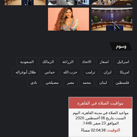
وسوم
اسرائيل
اسعار
الاتحاد
الزراعة
الزمالك
السعودية
امريكا
ايران
ترامب
حزب الله
حماس
طلال أبوغزاله
فلسطين
لبنان
محمد
مصر
مصيلحي
نادي