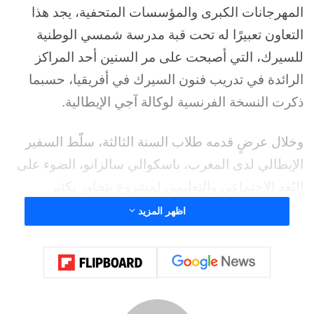
المهرجانات الكبرى والمؤسسات المتحفية، يجد هذا
التعاون تعبيرًا له تحت قبة مدرسة شمسي الوطنية
للسيرك، التي أصبحت على مر السنين أحد المراكز
الرائدة في تدريب فنون السيرك في أفريقيا، حسبما
ذكرت النسخة الفرنسية لوكالة آجي الإيطالية.
وخلال عرضٍ قدمه طلاب السنة الثالثة، سلّط السفير
الإيطالي لدى المغرب، باسكوالي سالزانو، الضوء على
البُعد الاجتماعي والتعليمي لمشروعٍ يتجاوز بكثير
المجال الفني.
اظهر المزيد
يمثل العرض، الذي يحمل عنوان “الصيرورة”، تتويجًا
لمسيرة الطلاب ضمن برنامج “أول قلم 2026”. فهو
ليس مجرد عرض تخرج، بل يُشير إلى الانتقال من