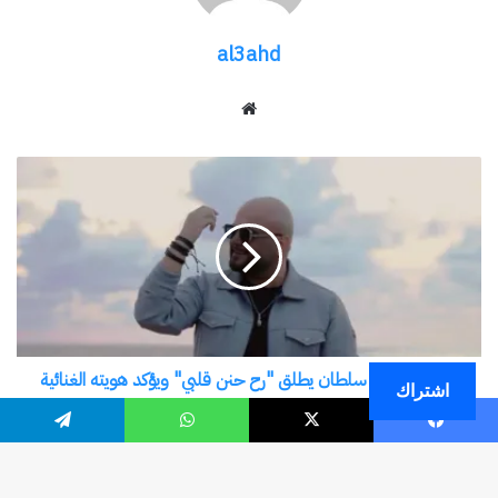
اشتراك
فيسبوك
‫X
واتساب
تيلقرام