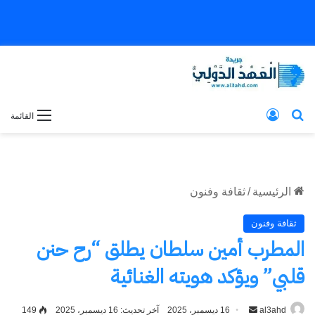
بحث عن
تسجيل الدخول
القائمة
الرئيسية
/
ثقافة وفنون
ثقافة وفنون
المطرب أمين سلطان يطلق “رح حنن
قلبي” ويؤكد هويته الغنائية
al3ahd
أرسل
16 ديسمبر، 2025
آخر تحديث: 16 ديسمبر، 2025
149