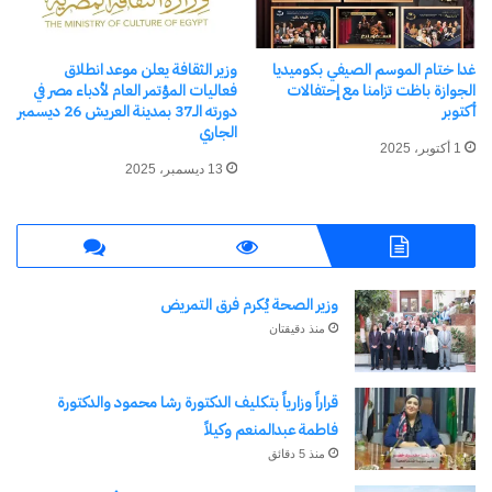
الرومانسية.
غدا ختام الموسم الصيفي بكوميديا
وزير الثقافة يعلن موعد انطلاق
شارك هذا الموضوع:
الجوازة باظت تزامنا مع إحتفالات
فعاليات المؤتمر العام لأدباء مصر في
أكتوبر
دورته الـ37 بمدينة العريش 26 ديسمبر
فيس بوك
X
الجاري
1 أكتوبر، 2025
13 ديسمبر، 2025
معجب بهذه:
جاري
التحميل…
وزير الصحة يُكرم فرق التمريض
منذ دقيقتان
مرتبط
قراراً وزارياً بتكليف الدكتورة رشا محمود والدكتورة
فاطمة عبدالمنعم وكيلاً
منذ 5 دقائق
ألبوم “مات العشق” للمطرب
المطرب أمين سلطان يطلق