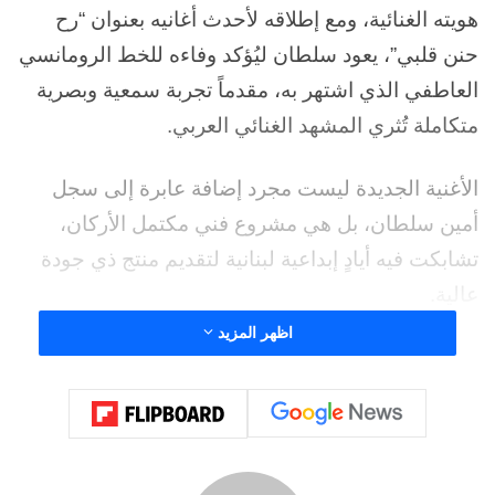
هويته الغنائية، ومع إطلاقه لأحدث أغانيه بعنوان “رح
حنن قلبي”، يعود سلطان ليُؤكد وفاءه للخط الرومانسي
العاطفي الذي اشتهر به، مقدماً تجربة سمعية وبصرية
متكاملة تُثري المشهد الغنائي العربي.
الأغنية الجديدة ليست مجرد إضافة عابرة إلى سجل
أمين سلطان، بل هي مشروع فني مكتمل الأركان،
تشابكت فيه أيادٍ إبداعية لبنانية لتقديم منتج ذي جودة
عالية.
اظهر المزيد
تكمن القوة الحقيقية لأغنية “رح حنن قلبي” في مثلثها
الإبداعي المتناغم، تولى مهمة الكلمات والألحان الفنان
الشامل طوني أبي كرم، وقد نجح أبي كرم في صياغة
كلمات عذبة تحمل جرعة مكثفة من العاطفة والاعتراف