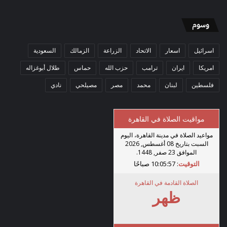
وسوم
اسرائيل
اسعار
الاتحاد
الزراعة
الزمالك
السعودية
امريكا
ايران
ترامب
حزب الله
حماس
طلال أبوغزاله
فلسطين
لبنان
محمد
مصر
مصيلحي
نادي