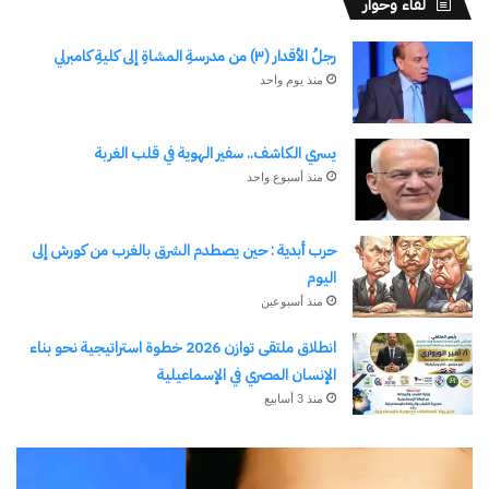
لقاء وحوار
رجلُ الأقدار (٣) من مدرسةِ المشاةِ إلى كليةِ كامبرلي
منذ يوم واحد
يسري الكاشف.. سفير الهوية في قلب الغربة
منذ أسبوع واحد
حرب أبدية : حين يصطدم الشرق بالغرب من كورش إلى
اليوم
منذ أسبوعين
انطلاق ملتقى توازن 2026 خطوة استراتيجية نحو بناء
الإنسان المصري في الإسماعيلية
منذ 3 أسابيع
رجلُ
طل
الأقدار
أبو