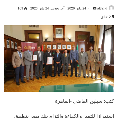
al3ahd
أرسل
24 مايو، 2026
آخر تحديث: 24 مايو، 2026
169
بريدا
2 دقائق
إلكترونيا
كتب: سيلين القاضي -القاهرة
استمرارًا للتميز والكفاءة والتزام بنك مصر بتطبيق