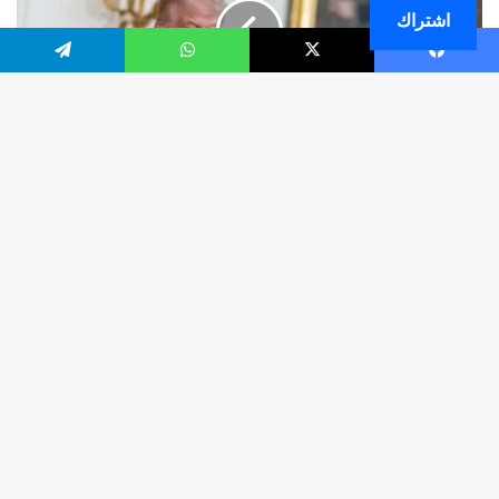
اشتراك
فيسبوك
‫X
واتساب
تيلقرام