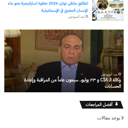
انطلاق ملتقى توازن 2026 خطوة استراتيجية نحو بناء
الإنسان المصري في الإسماعيلية
منذ أسبوعين
الحرب
رج
حربين
الأ
والضربة
)
القاضية
من
(٣)
مد
الم
إلى
منذ 9 ساعات
كلي
الحرب حربين والضربة القاضية (٣)
رجلُ
كا
أفضل المراجعات
لا يوجد مقالات