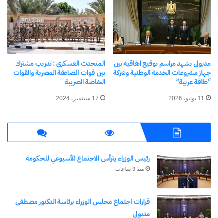
الداخلية بشكل مستمر لمواكبة التطورات العالمية، بما
يعزز قدرته على تقديم خدمات مصرفية بأعلى
مستويات الجودة والكفاءة، وتحقيق الريادة والاستدامة
في مختلف مجالات العمل المصرفي.
مدبولى يشهد مراسم توقيع اتفاقية بين
المتحدث العسكرى : تدريب مشترك
جهاز مشروعات الخدمة الوطنية وشركة
بين قوات الصاعقة المصرية والقوات
“طاقة عربية”
الخاصة الصربية
شارك هذا الموضوع:
11 يونيو، 2026
17 سبتمبر، 2024
فيس بوك
X
معجب بهذه:
جاري
رئيس الوزراء يترأس الاجتماع الأسبوعي للحكومة
التحميل…
منذ 9 ساعات
قرارات اجتماع مجلس الوزراء برئاسة الدكتور مصطفى
مرتبط
مدبولي