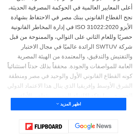
أعلى المعايير العالمية في الحوكمة المصرفية الحديثة،
نجح القطاع القانوني ببنك مصر في الاحتفاظ بشهادة
الأيزو ISO 31022:2020 في إدارة المخاطر القانونية
حصريًا وللعام الثاني على التوالي، والممنوحة من قبل
شركة SWTUV الرائدة عالميًا في مجال الاختبار
والتفتيش والتدقيق، والمعتمدة من الهيئة المصرية
العامة للمواصفات والجودة. محققاً بذلك حدثاً استثنائياً
كونه القطاع القانوني الأول والوحيد في مصر ومنطقة
الشرق الأوسط وإفريقيا الذي ينال هذا الاعتماد الدولي
الحصري، بما يؤكد الالتزام المستمر بتطوير الأداء
اظهر المزيد
المؤسسي وتعزيز الامتثال للأنظمة والقوانين.
كما حصل القطاع القانوني ببنك مصر بمختلف إداراته
ووحداته داخل جمهورية مصر العربية وخارجها على
شهادة الأيزو ISO 9001:2015 في مجال إدارة الجودة