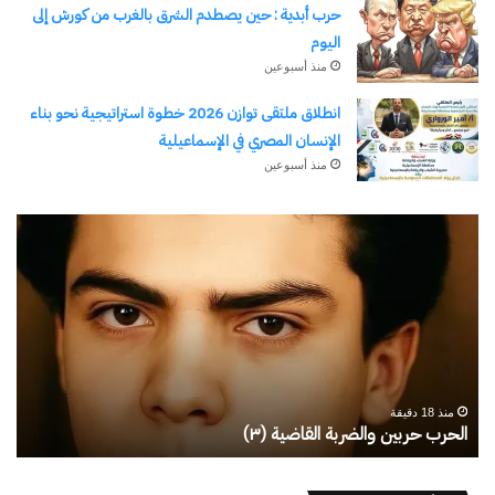
حرب أبدية : حين يصطدم الشرق بالغرب من كورش إلى
اليوم
منذ أسبوعين
انطلاق ملتقى توازن 2026 خطوة استراتيجية نحو بناء
الإنسان المصري في الإسماعيلية
منذ أسبوعين
رجلُ
طل
الأقدار
أبو
(٣)
يك
من
ال
مدرسةِ
يبد
المشاةِ
بف
إلى
منذ 21 دقيقة
كليةِ
رجلُ الأقدار (٣) من مدرسةِ المشاةِ إلى كليةِ كامبرلي
ط
كامبرلي