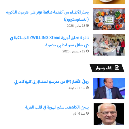
يحذر الأطباء من أطعمة شائعة تؤثر على هرمون الذكورة
(التستوستيرون)
13 يناير، 2026
تافولا تطلق أجهزة ZWILLING Xtend اللاسلكية في
دبي خلال تجربة طهي حصرية
19 ديسمبر، 2025
لقاء وحوار
رجلُ الأقدار (٣) من مدرسةِ المشاةِ إلى كليةِ كامبرلي
منذ 21 دقيقة
يسري الكاشف.. سفير الهوية في قلب الغربة
منذ 6 أيام