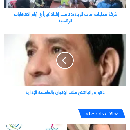
كبيراً
الجديد
24 أبريل، 2024
في
غرفة عمليات حزب الريادة: ترصد إقبالا كبيراً في أيام الانتخابات
في "الأخبار News"
أيام
الرئاسية
الانتخابات
الرئاسية
دكتوره
اكتشاف المزيد من
رانيا
تفتح
اشترك للحصول على أحدث التدوينات المرسلة إلى بريدك
ملف
الإلكتروني.
الإخوان
كتابة بريدك الإلكتروني...
بالعاصمة
اشتراك
الإدارية
دكتوره رانيا تفتح ملف الإخوان بالعاصمة الإدارية
مقالات ذات صلة