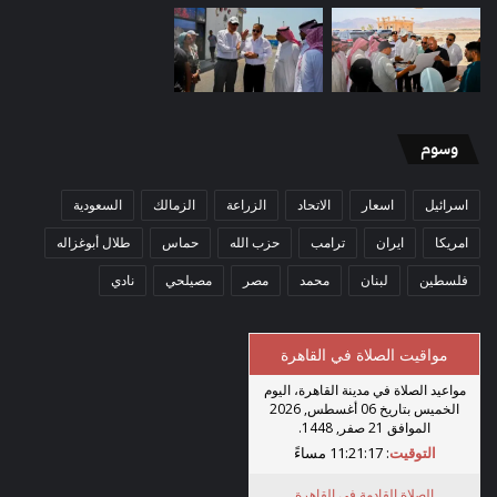
وسوم
اسرائيل
اسعار
الاتحاد
الزراعة
الزمالك
السعودية
امريكا
ايران
ترامب
حزب الله
حماس
طلال أبوغزاله
فلسطين
لبنان
محمد
مصر
مصيلحي
نادي