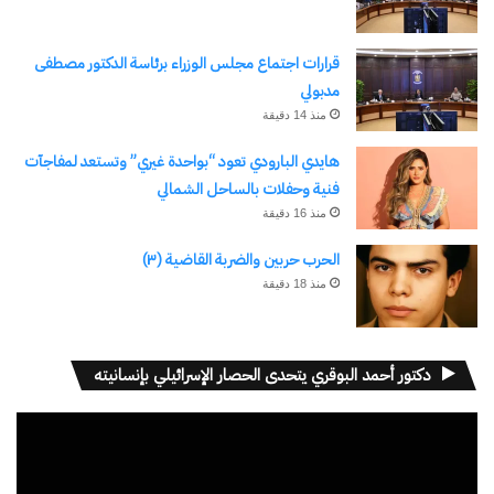
قرارات اجتماع مجلس الوزراء برئاسة الدكتور مصطفى
مدبولي
منذ 14 دقيقة
هايدي البارودي تعود “بواحدة غيري” وتستعد لمفاجآت
فنية وحفلات بالساحل الشمالي
منذ 16 دقيقة
الحرب حربين والضربة القاضية (٣)
منذ 18 دقيقة
دكتور أحمد البوقري يتحدى الحصار الإسرائيلي بإنسانيته
مشغل
الفيديو