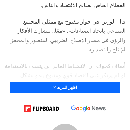
القطاع الخاص لصالح الاقتصاد والناس.
قال الوزير، في حوار مفتوح مع ممثلي المجتمع
الصناعي باتحاد الصناعات،: «معًا.. نتشارك الأفكار
والرؤى فى مسار الإصلاح الضريبي المتطور والمحفز
للإنتاج والتصدير».
أضاف كجوك، أن الانضباط المالي لن يتصف بالاستدامة
لو لم يرتكز على اقتصاد قوي ومتنوع ينمو بشكل
مستدام، و«شغلنا الشاغل.. إزاي الاقتصاد يتحرك
اظهر المزيد
للأمام.. وننتج ونُصدِّر أكثر ونخلق فرص عمل كافية
ولائقة»، لافتًا إلى أننا منفتحون على أي مبادرات
تحفيزية إضافية للصناعة والتصدير.. واستحقاق الحوافز
يرتبط بالنتائج على أرض الواقع.