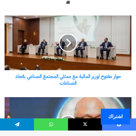
اشتراك
فيسبوك
‫X
واتساب
تيلقرام