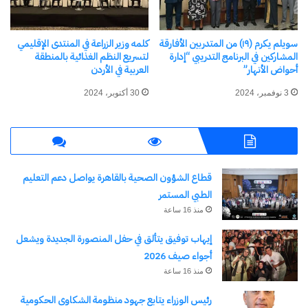
المصرية إلى مراكز صناعية ولوجستية.
سويلم يكرم (١٩) من المتدربين الأفارقة
كلمه وزير الزراعة في المنتدى الإقليمي
أكد محمد السويدي رئيس اتحاد الصناعات المصرية، أن
المشاركين في البرنامج التدريبي “إدارة
لتسريع النظم الغذائية بالمنطقة
أحواض الأنهار”
العربية في الأردن
الإصلاحات المالية والضريبية بدأت تؤتي ثمارها بتخفيف
3 نوفمبر، 2024
30 أكتوبر، 2024
الأعباء عن الممولين وتعزيز قدرة وتنافسية الاقتصاد
المصري، لافتًا إلى أن مؤشرات العام الماضي «جيدة
جدا»، ونحن ندعم بكل جهدنا نهج «المالية» للنهوض
بالنشاط الاقتصادي.
قطاع الشؤون الصحية بالقاهرة يواصل دعم التعليم
الطبي المستمر
أضاف أن تحفيز القطاع الصناعي يدفع معدلات النمو
منذ 16 ساعة
ويخلق فرص عمل مستدامة.
إيهاب توفيق يتألق في حفل المنصورة الجديدة ويشعل
أجواء صيف 2026
شارك هذا الموضوع:
منذ 16 ساعة
فيس بوك
X
رئيس الوزراء يتابع جهود منظومة الشكاوى الحكومية