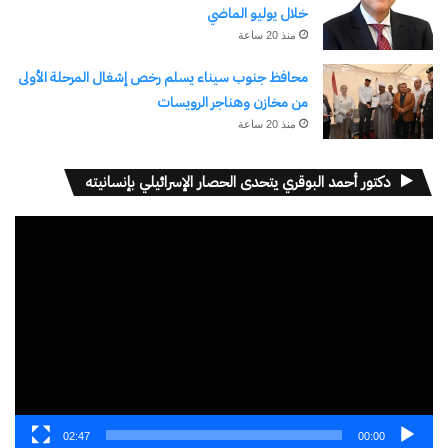
خلال يوليو الماضي
منذ 20 ساعة
معجب بهذه:
جاري
محافظ جنوب سيناء يسلم رخص إشغال المرحلة الأولى
من مخازن وهناجر الرويسات
التحميل…
منذ 20 ساعة
مرتبط
دكتور أحمد البوقري يتحدى الحصار الإسرائيلي بإنسانيته
مشغل
الفيديو
حوار مفتوح لوزير المالية مع
حوار مفتوح لوزير المالية حول
ممثلى مجتمع الأعمال خلال
الموازنة الجديدة مع مجتمع
حلقة نقاشية نظمتها «دى. كود
الأعمال الصناعي والتجاري
للاستشارات المالية
12 مارس، 2024
في "الأخبار News"
والاقتصادية»
30 سبتمبر، 2024
في "سياسة"
02:47
00:00