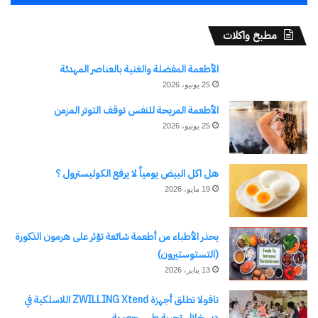
مطبخ واكلات
الأطعمة المفضلة والغنية بالعناصر المهدئة
وزير المالية.. الأولويات
25 يونيو، 2026
الرئاسية فى «الجمهورية
الأطعمة المريحة للنفس توقف التوتر المزمن
الجديدة» سوف تُغير الوجه
الاقتصادى لمصر
25 يونيو، 2026
5 أبريل، 2024
في "الأخبار News"
هل اكل البيض يومياً لا يرفع الكوليسترول ؟
19 مايو، 2026
اكتشاف المزيد من
يحذر الأطباء من أطعمة شائعة تؤثر على هرمون الذكورة
(التستوستيرون)
اشترك للحصول على أحدث التدوينات المرسلة إلى بريدك
13 يناير، 2026
الإلكتروني.
كتابة بريدك الإلكتروني...
تافولا تطلق أجهزة ZWILLING Xtend اللاسلكية في
اشتراك
دبي خلال تجربة طهي حصرية