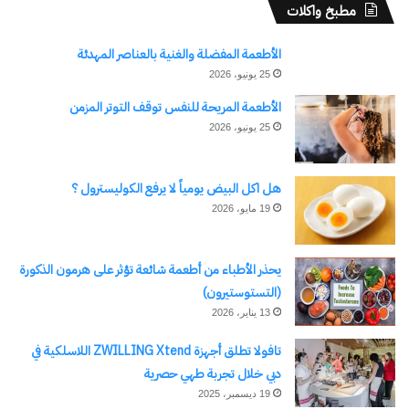
مطبخ واكلات
مرتبط
الأطعمة المفضلة والغنية بالعناصر المهدئة
25 يونيو، 2026
الأطعمة المريحة للنفس توقف التوتر المزمن
25 يونيو، 2026
نتائج مباريات كأس العالم 2026
نتائج مبارايات كأس العالم لكرة
والفرق المتأهلة للدور ربع
القدم 21، 22 يونيو
النهائي
22 يونيو، 2026
في "رياضة Sports"
هل اكل البيض يومياً لا يرفع الكوليسترول ؟
8 يوليو، 2026
في "رياضة Sports"
19 مايو، 2026
يحذر الأطباء من أطعمة شائعة تؤثر على هرمون الذكورة
(التستوستيرون)
13 يناير، 2026
المنتخبات التي تأهلت إلى دور
تافولا تطلق أجهزة ZWILLING Xtend اللاسلكية في
الـ 16 لكأس العالم 2026
دبي خلال تجربة طهي حصرية
30 يونيو، 2026
في "رياضة Sports"
19 ديسمبر، 2025