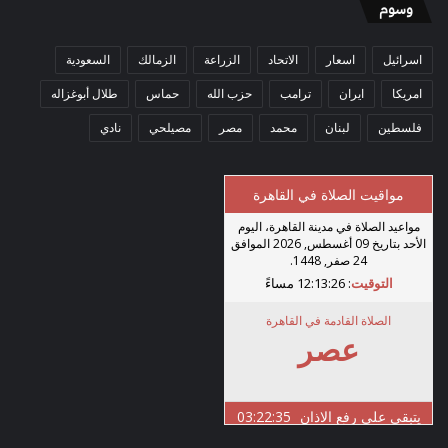
وسوم
اسرائيل
اسعار
الاتحاد
الزراعة
الزمالك
السعودية
امريكا
ايران
ترامب
حزب الله
حماس
طلال أبوغزاله
فلسطين
لبنان
محمد
مصر
مصيلحي
نادي