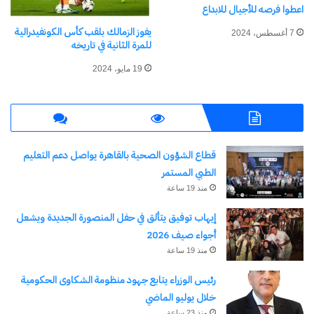
اعطوا فرصه للأجيال للابداع
يفوز الزمالك بلقب كأس الكونفيدرالية
7 أغسطس، 2024
الأحد، 19 يوليو/تموز 2026
للمرة الثانية في تاريخه
19 مايو، 2024
الخاسر من نصف النهائي 1 ضد الخاسر من نصف
النهائي 2 (00:00 منتصف الليل).
المباراة النهائية لكأس العالم 2026
قطاع الشؤون الصحية بالقاهرة يواصل دعم التعليم
الطبي المستمر
الأحد، 19 يوليو/تموز 2026
منذ 19 ساعة
الفائز من نصف النهائي 1 ضد الفائز من نصف
إيهاب توفيق يتألق في حفل المنصورة الجديدة ويشعل
أجواء صيف 2026
النهائي 2 (الساعة 22:00).
منذ 19 ساعة
قنوات البث المباشر الناقلة لمباريات مونديال 2026
رئيس الوزراء يتابع جهود منظومة الشكاوى الحكومية
خلال يوليو الماضي
منذ 23 ساعة