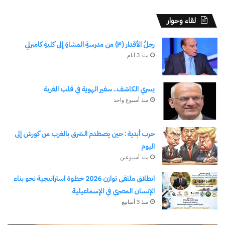
لقاء وحوار
اكتشاف المزيد من
رجلُ الأقدار (٣) من مدرسةِ المشاةِ إلى كليةِ كامبرلي
منذ 3 أيام
اشترك للحصول على أحدث التدوينات المرسلة إلى بريدك
الإلكتروني.
كتابة بريدك الإلكتروني...
يسري الكاشف.. سفير الهوية في قلب الغربة
اشتراك
منذ أسبوع واحد
حرب أبدية : حين يصطدم الشرق بالغرب من كورش إلى
اليوم
منذ أسبوعين
انطلاق ملتقى توازن 2026 خطوة استراتيجية نحو بناء
الإنسان المصري في الإسماعيلية
منذ 3 أسابيع
نسخ الرابط