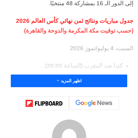
إلى الدور الـ 16 بمشاركة 48 منتخبًا.
جدول مباريات ونتائج ثمن نهائي كأس العالم 2026
(حسب توقيت مكة المكرمة والدوحة والقاهرة)
السبت، 4 يوليو/تموز 2026
كندا ضد المغرب (الساعة 20:00).
اظهر المزيد
الأحد، 5 يوليو/تموز 2026
باراغواي ضد فرنسا (00:00 منتصف الليل).
البرازيل ضد النرويج (الساعة 23:00).
الإثنين، 6 يوليو/تموز 2026