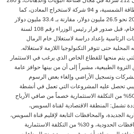
مُدخلات الإنتاج الخاصة بها، لتصل في عام 2022 إلى 212 شركة في مجال صناعة البويات والدهانات، و 280
شركة لصناعة الزجاج، و 67 شركة لصناعة ألواح الطاقة الشمسية، و 94 شركة لاستخراج المعادن، كما
بلغت صادرات مصر من الرمال البيضاء في عام 2021 نحو 26.5 مليون دولار، مقارنة بـ 33.4 مليون دولار
عام 2020، والذي كان يتم تصديره في شكل رمال خام، قبل صدور قرار رئيس الوزراء رقم 108 لسنة
هات الرئاسية بإعداد دراسة لاستغلال خام الرمال
المحلية حتى تتوفر التكنولوجيا اللازمة لاستغلاله.
التي يتم منحها للقطاع الخاص الذي يرغب في الاستثمار
لثروة الطبيعية، مشيراً إلى أن من بينها حوافز عامة
لشركات وتسجيل الأراضي وإلغاء بعض الرسوم
ريبي تحصل عليه المشروعات التي تعمل في أنشطة
إقامة مجمعات صناعية لخام الرمال البيضاء، بواقع 50% من التكلفة الاستثمارية خصماً من صافي الأرباح
ة تشمل: المنطقة الاقتصادية لقناة السويس،
رية الجديدة، والمحافظات التابعة لإقليم قناة السويس،
وجنوب محافظة الجيزة، ومحافظات الصعيد، والمحافظات الحدودية، و 30% من التكلفة الاستثمارية