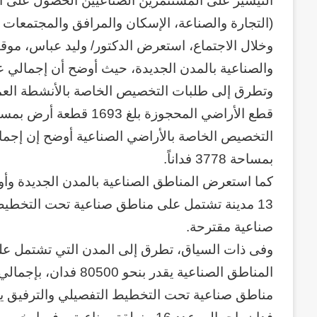
التيسير على المستثمرين الصناعيين الحصول على ا
(التجارة والصناعة، الإسكان والمرافق والمجتمعات العم
وخلال الاجتماع، استعرض الدكتور/ وليد عباس، موق
والصناعية بالمدن الجديدة، حيث أوضح أن إجمالي عدد الطلب
وتطرق إلى طلبات التخصيص الخاصة بالأنشطة العمرا
بمساحة 3778 فداناً.
وكالة
الـ
صناعية مقترحة.
CIA
وفى ذات السياق، تطرق إلى المدن التي تشتمل عل
و
٢٣
يوليو..
منذ أسبوعين
سبعون