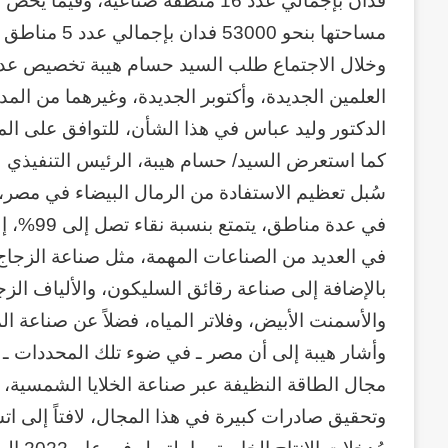
فدان بإجمالي عدد 16 منطقة صناعية
وكالة الـ CIA و ٢٣ يوليو.. سبع
عاماً
وإعادة الحسابات
مساحتها بنحو 53000 فدان بإجمالي عدد 5 مناطق صناعية.
من
وخلال الاجتماع طلب السيد حسام هيبة تخصيص عدد
المراقبة
وإعادة
العلمين الجديدة، وأكتوبر الجديدة، وغيرهما من ال
الحسابات
الدكتور وليد عباس في هذا الشأن، للتوافق على ال
كما استعرض السيد/ حسام هيبة، الرئيس التنفيذي لله
في عدة م
في العديد من الصناعات المهمة، مثل صناعة الزجاج
بالإضافة إلى صناعة رقائق السليكون، والألياف الزج
والأسمنت الأبيض، وفلاتر المياه، فضلاً عن صناعة ا
وأشار هيبة إلى أن مصر ـ في ضوء تلك المحددات ـ 
مجال الطاقة النظيفة عبر صناعة الخلايا الشمسية،
وتحقيق صادرات كبيرة في هذا المجال، لافتاً إلى ا