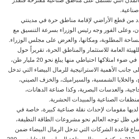
، وفيما يخص المدن التي تشتمل على مناطق صناعية مقترحة فتقدر
ون عاماً من المراقبة
منذ 3 أيام
الحرب حربين والضربة القاضية (٣)
 من قطع الأراضي لإقامة مناطق حرة في مدينتي
مدن، وعلى الفور وجه رئيس الوزراء بسرعة التنسيق مع
مساحة المطلوبة، ومكانها، والعرض على مجلس الوزراء.
يئة العامة للاستثمار والمناطق الحرة، تقريراً حول
سُبل تعظيم الاستفادة من الرمال البيضاء في مصر، في ضوء امتلاكها احتياطي منها يبلغ نحو 20 مليار طن،
ناطق، يتمتع بنسبة نقاء تصل إلى 99%، إلى جانب الأهمية الاستراتيجية للرمال البيضاء التي تدخل
، والخلايا الشمسية، والسيراميك، والخزف الصيني،
اجية، والعدسات البصرية، وكذا صناعة الدهانات،
لمنظفات الصناعية والمبيدات الحشرية.
لديها مقومات لإحداث نقلة صناعية كبيرة، خاصة في
 في ظل توجه العالم نحو مشروعات الطاقة النظيفة،
تساع قاعدة الشركات التي تدخل الرمال البيضاء ضمن