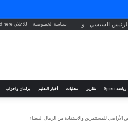
تنفيذاً لتوجيهات الرئيس السيسي.. وزير الصحة يبحث مع نظيره التشادي
سياسة الخصوصية
للاعلان Your ad here
رياضة Sports
تقارير
محليات
أخبار التعليم
برلمان واحزاب
 الأراضي للمستثمرين والاستفادة من الرمال البيضاء