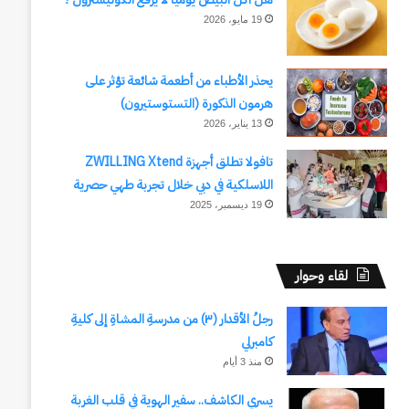
19 مايو، 2026
يحذر الأطباء من أطعمة شائعة تؤثر على
هرمون الذكورة (التستوستيرون)
13 يناير، 2026
تافولا تطلق أجهزة ZWILLING Xtend
اللاسلكية في دبي خلال تجربة طهي حصرية
19 ديسمبر، 2025
لقاء وحوار
رجلُ الأقدار (٣) من مدرسةِ المشاةِ إلى كليةِ
كامبرلي
منذ 3 أيام
يسري الكاشف.. سفير الهوية في قلب الغربة