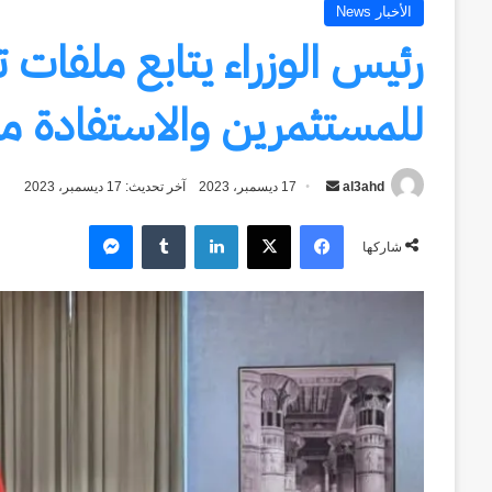
الأخبار News
رئيس الوزراء يتابع ملفا
للمستثمرين والاستفادة من
al3ahd
أرسل
17 ديسمبر، 2023
آخر تحديث: 17 ديسمبر، 2023
بريدا
فيسبوك
‫X
لينكدإن
ماسنجر
إلكترونيا
شاركها