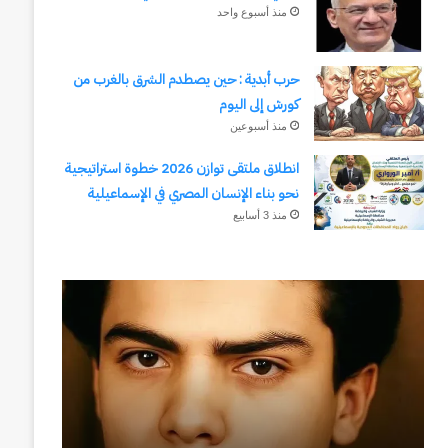
منذ أسبوع واحد
حرب أبدية : حين يصطدم الشرق بالغرب من
كورش إلى اليوم
منذ أسبوعين
انطلاق ملتقى توازن 2026 خطوة استراتيجية
نحو بناء الإنسان المصري في الإسماعيلية
منذ 3 أسابيع
رجلُ
طلال
الأقدار
أبوغزاله
(٣)
يكتب:
من
المستقبل
مدرسةِ
يبدأ
المشاةِ
بفكرة
إلى