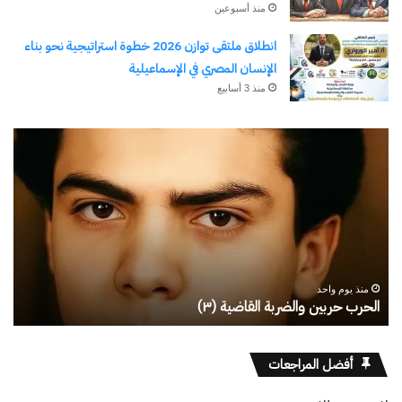
منذ أسبوعين
انطلاق ملتقى توازن 2026 خطوة استراتيجية نحو بناء
الإنسان المصري في الإسماعيلية
منذ 3 أسابيع
رجلُ
طل
الأقدار
أبو
(٣)
يك
من
ال
مدرسةِ
يبد
المشاةِ
بف
إلى
منذ يوم واحد
كليةِ
رجلُ الأقدار (٣) من مدرسةِ المشاةِ إلى كليةِ كامبرلي
ط
كامبرلي
أفضل المراجعات