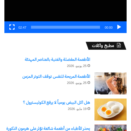
الإلكتروني.
كتابة بريدك الإلكتروني...
اشتراك
02:47
00:00
مطبخ واكلات
الأطعمة المفضلة والغنية بالعناصر المهدئة
25 يونيو، 2026
الأطعمة المريحة للنفس توقف التوتر المزمن
25 يونيو، 2026
نسخ الرابط
هل اكل البيض يومياً لا يرفع الكوليسترول ؟
19 مايو، 2026
يحذر الأطباء من أطعمة شائعة تؤثر على هرمون الذكورة