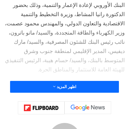
البنك الأوروبي لإعادة الإعمار والتنمية، وذلك بحضور
الدكتورة رانيا المشاط، وزيرة التخطيط والتنمية
الاقتصادية والتعاون الدولي، والمهندس محمود عصمت،
وزير الكهرباء والطاقة المتجددة، والسيد/ ماتو باترون،
نائب رئيس البنك للشئون المصرفية، والسيد/ مارك
ديفيس، المدير الإقليمي لمنطقة جنوب وشرق
المتوسط بالبنك، والسيد/ حسام هيبة، الرئيس التنفيذي
للهيئة العامة للاستثمار والمناطق الحرة.
وفي بداية الاجتماع، رحب رئيس الوزراء بالسيد جاييت
اظهر المزيد
في زيارته الأولى لمصر، مؤكدًا تقديره للعلاقات
الاستراتيجية الممتدة بين مصر والبنك الأوروبي لإعادة
الإعمار والتنمية، والتي أسهمت في تمويل العديد من
المشروعات التنموية، ودعم القطاع الخاص باعتباره