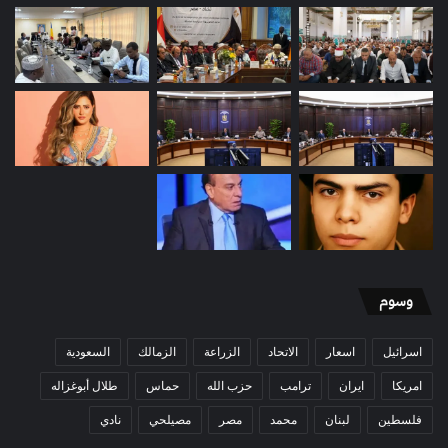
وسوم
اسرائيل
اسعار
الاتحاد
الزراعة
الزمالك
السعودية
امريكا
ايران
ترامب
حزب الله
حماس
طلال أبوغزاله
فلسطين
لبنان
محمد
مصر
مصيلحي
نادي