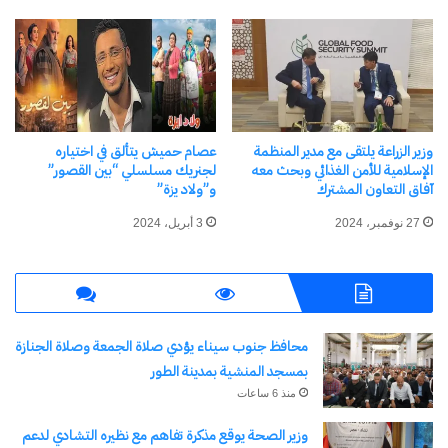
شارك هذا الموضوع:
فيس بوك
X
معجب بهذه:
وزير الزراعة يلتقى مع مدير المنظمة
عصام حميش يتألق في اختياره
الإسلامية للأمن الغذائي وبحث معه
لجنريك مسلسلي “بين القصور”
آفاق التعاون المشترك
و”ولاد يزة”
27 نوفمبر، 2024
3 أبريل، 2024
مرتبط
محافظ جنوب سيناء يؤدي صلاة الجمعة وصلاة الجنازة
بمسجد المنشية بمدينة الطور
منذ 6 ساعات
توقيع 6 مذكرات تفاهم
المشاط تبحث نتائج حشد
واتفاقيات بين الحكومة
التمويلات الميسرة واستثمارات
وزير الصحة يوقع مذكرة تفاهم مع نظيره التشادي لدعم
المصرية والبنك الأوروبي لإعادة
القطاع الخاص لمشروعات