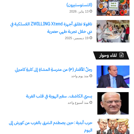
(التستوستيرون)
13 يناير، 2026
تافولا تطلق أجهزة ZWILLING Xtend اللاسلكية في
دبي خلال تجربة طهي حصرية
19 ديسمبر، 2025
لقاء وحوار
رجلُ الأقدار (٣) من مدرسةِ المشاةِ إلى كليةِ كامبرلي
منذ يوم واحد
يسري الكاشف.. سفير الهوية في قلب الغربة
منذ أسبوع واحد
حرب أبدية : حين يصطدم الشرق بالغرب من كورش إلى
اليوم