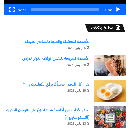
شارك هذا الموضوع:
02:47
00:00
فيس بوك
X
مطبخ واكلات
معجب بهذه:
جاري
الأطعمة المفضلة والغنية بالعناصر المهدئة
25 يونيو، 2026
التحميل…
الأطعمة المريحة للنفس توقف التوتر المزمن
25 يونيو، 2026
مرتبط
رئيس الوزراء يتفقد أعمال
تطوير مصنع عربات السكك
هل اكل البيض يومياً لا يرفع الكوليسترول ؟
الحديدية ومترو الأنفاق
19 مايو، 2026
“سيماف” بحلوان
كتبت امل كمال بدأ،
صباح اليوم، الدكتور
توقيع عقدي تسوية ودية
يحذر الأطباء من أطعمة شائعة تؤثر على هرمون الذكورة
مصطفى مدبولي،
لمنازعات تتعلق بعدد من
(التستوستيرون)
رئيس مجلس الوزراء،
الشركات الاستثمارية
جولة تفقدية لأعمال
13 يناير، 2026
23 يوليو، 2025
تطوير مصنع عربات
1 يناير، 2026