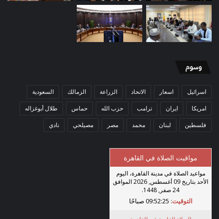
وسوم
اسرائيل
اسعار
الاتحاد
الزراعة
الزمالك
السعودية
امريكا
ايران
ترامب
حزب الله
حماس
طلال أبوغزاله
فلسطين
لبنان
محمد
مصر
مصيلحي
نادي