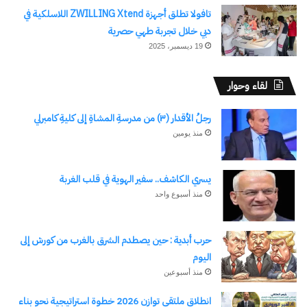
في "الأخبار News"
في "تقارير"
السكك الحديدية ومترو
تافولا تطلق أجهزة ZWILLING Xtend اللاسلكية في
الأنفاق "سيماف"،
دبي خلال تجربة طهي حصرية
يرافقه الفريق مهندس/
19 ديسمبر، 2025
كامل الوزير، نائب
رئيس الوزراء للتنمية
الصناعية، وزير الصناعة
لقاء وحوار
والنقل، والمهندس/
محمود عصمت، وزير
وزير الصحة يترأس اجتماعًا
رجلُ الأقدار (٣) من مدرسةِ المشاةِ إلى كليةِ كامبرلي
الكهرباء والطاقة
لمتابعة موقف ملف المساهمة
المتجددة، والمهندس/
منذ يومين
التكافلية بمنظومة التأمين
محمد شيمي، وزير
الصحي الشامل
قطاع الأعمال العام،…
5 أغسطس، 2025
في "صحة وطب"
يسري الكاشف.. سفير الهوية في قلب الغربة
منذ أسبوع واحد
حرب أبدية : حين يصطدم الشرق بالغرب من كورش إلى
اكتشاف المزيد من
اليوم
منذ أسبوعين
اشترك للحصول على أحدث التدوينات المرسلة إلى بريدك
الإلكتروني.
انطلاق ملتقى توازن 2026 خطوة استراتيجية نحو بناء
كتابة بريدك الإلكتروني...