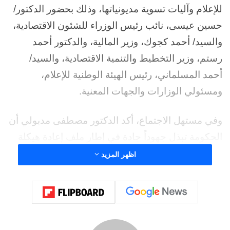
للإعلام وآليات تسوية مديونياتها، وذلك بحضور الدكتور/
حسين عيسى، نائب رئيس الوزراء للشئون الاقتصادية،
والسيد/ أحمد كجوك، وزير المالية، والدكتور أحمد
رستم، وزير التخطيط والتنمية الاقتصادية، والسيد/
أحمد المسلماني، رئيس الهيئة الوطنية للإعلام،
ومسئولي الوزارات والجهات المعنية.
وفي مستهل الاجتماع، أكد الدكتور مصطفى مدبولي أن
الحكومة تبذل جهوداً جادة في إطار ملف إعادة هيكلة
وتطوير الهيئات الاقتصادية، وهناك عدد من الهيئات تم
اظهر المزيد
التوافق على العمل من أجل سرعة رفع أدائها، لاستعادة
مكانتها، ومنها الهيئة الوطنية للإعلام، في ظل إدراك
أثرها الإعلامي والتنويري، لافتاً إلى أنه سبق أن اجتمع
مع رئيس الهيئة الوطنية للإعلام أكثر من مرة، وكذا