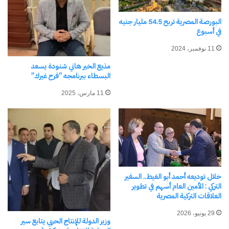
البورصة المصرية تربح 54.5 مليار جنيه
في أسبوع
11 نوفمبر، 2024
مذيع الخير هاني شنودة يسعد
البسطاء ببرنامجه “فرح غيرك”
نسخ الرابط
11 مارس، 2025
خلال توديعه أحمد أبو الغيط.. السفير
التركي : الأمين العام أسهم في تطوير
العلاقات التركية المصرية
29 يونيو، 2026
وزير الدولة للإنتاج الحربي يتابع سير