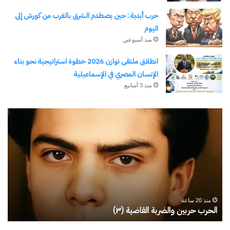
حرب أبدية : حين يصطدم الشرق بالغرب من كورش إلى
اليوم
منذ أسبوعين
انطلاق ملتقى توازن 2026 خطوة استراتيجية نحو بناء
الإنسان المصري في الإسماعيلية
منذ 3 أسابيع
رجلُ
طل
الأقدار
أبو
(٣)
يك
من
ال
مدرسةِ
يبد
المشاةِ
بف
إلى
منذ 20 ساعة
كليةِ
رجلُ الأقدار (٣) من مدرسةِ المشاةِ إلى كليةِ كامبرلي
ط
كامبرلي