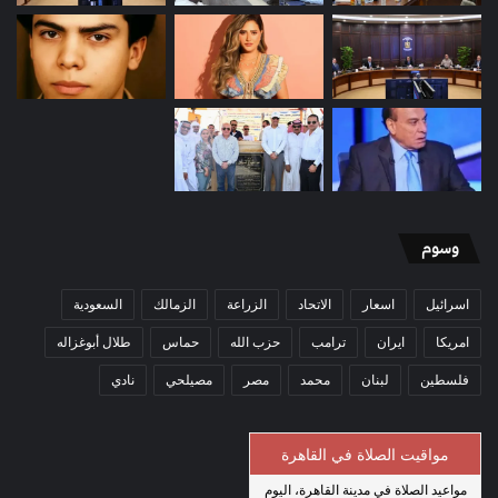
وسوم
اسرائيل
اسعار
الاتحاد
الزراعة
الزمالك
السعودية
امريكا
ايران
ترامب
حزب الله
حماس
طلال أبوغزاله
فلسطين
لبنان
محمد
مصر
مصيلحي
نادي