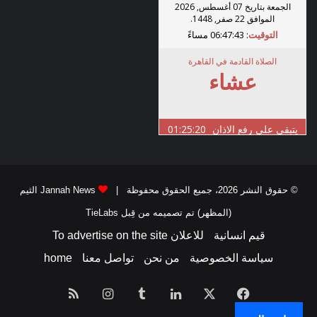
© حقوق النشر 2026، جميع الحقوق محفوظة |
Jannah News الثيم
(المظهر) تم تصميمه من قِبل TieLabs
قيم انسانية
للاعلان To advertise on the site
سياسة الخصوصية
من نحن
تواصل معنا
home
فيسبوك
‫X
لينكدإن
انستقرام
ملخص