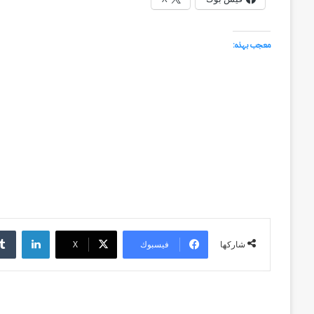
معجب بهذه:
لينكد
فيسبوك
‫X
شاركها