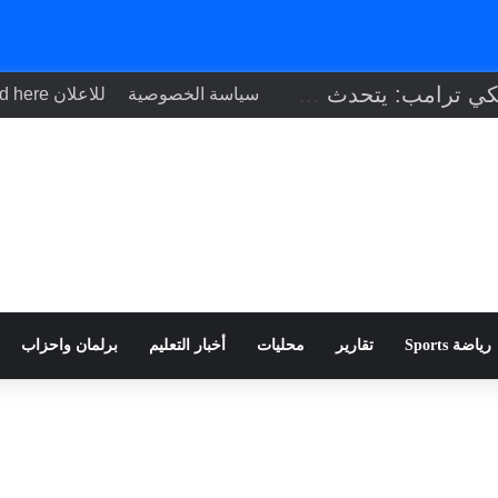
سياسة الخصوصية
للاعلان Your ad here
رياضة Sports
تقارير
محليات
أخبار التعليم
برلمان واحزاب