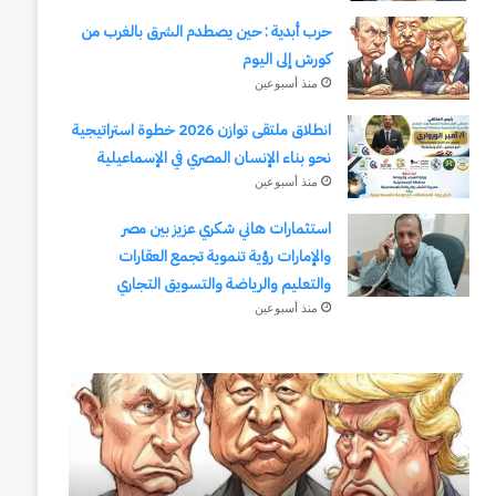
حرب أبدية : حين يصطدم الشرق بالغرب من
كورش إلى اليوم
منذ أسبوعين
انطلاق ملتقى توازن 2026 خطوة استراتيجية
نحو بناء الإنسان المصري في الإسماعيلية
منذ أسبوعين
استثمارات هاني شكري عزيز بين مصر
والإمارات رؤية تنموية تجمع العقارات
والتعليم والرياضة والتسويق التجاري
منذ أسبوعين
وكالة
انطلاق
الـ
ملتقى
CIA
توازن
و
2026