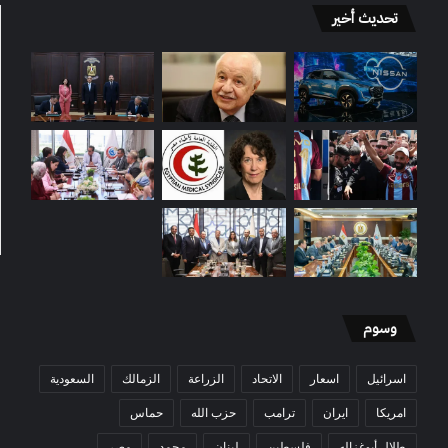
تحديث أخير
وسوم
اسرائيل
اسعار
الاتحاد
الزراعة
الزمالك
السعودية
امريكا
ايران
ترامب
حزب الله
حماس
طلال أبوغزاله
فلسطين
لبنان
محمد
مصر