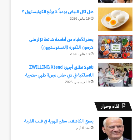
هل اكل البيض يومياً لا يرفع الكوليسترول ؟
19 مايو، 2026
يحذر الأطباء من أطعمة شائعة تؤثر على
هرمون الذكورة (التستوستيرون)
13 يناير، 2026
تافولا تطلق أجهزة ZWILLING Xtend
اللاسلكية في دبي خلال تجربة طهي حصرية
19 ديسمبر، 2025
لقاء وحوار
يسري الكاشف.. سفير الهوية في قلب الغربة
منذ 6 أيام