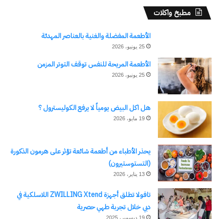
مطبخ واكلات
الأطعمة المفضلة والغنية بالعناصر المهدئة
نسخ الرابط
25 يونيو، 2026
الأطعمة المريحة للنفس توقف التوتر المزمن
25 يونيو، 2026
هل اكل البيض يومياً لا يرفع الكوليسترول ؟
19 مايو، 2026
يحذر الأطباء من أطعمة شائعة تؤثر على هرمون الذكورة
(التستوستيرون)
13 يناير، 2026
تافولا تطلق أجهزة ZWILLING Xtend اللاسلكية في
دبي خلال تجربة طهي حصرية
19 ديسمبر، 2025