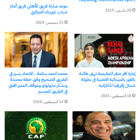
موعد مباراة فريق الأهلي فريق أمام
ويتسبب في ركلة أخرى بنفس المباراة، في تاريخ كأس
20 مارس، 2015
شباب بلوزداد الجزائري
العالم.
21 ديسمبر، 2024
موعد مباراة إنجلترا في ربع نهائي كأس العالم 2026
ضرب المنتخب الإنجليزي -بطل نسخة 1966- موعدًا مع
النرويج في ربع نهائي كأس العالم 2026 يوم الأحد
إدارة كفر صقر التعليمية تهنى طالبة
محمد احمد سلامة .. الاتحاد يسير في
المقبل الموافق 12 يوليو/ تموز، في ملعب (ميامي)
بالفوز بالميدالية الفضية فى بطولة
الطريق الصحيح وفق خطة محددة
بولاية فلوريدا جنوبي الولايات المتحدة
شمال إفريقيا للكاراتيه
ونشكر مابولولو وموقف المدير الفني
في الطريق للحسم
18 أغسطس، 2024
14 أغسطس، 2024
شارك هذا الموضوع:
فيس بوك
X
معجب بهذه: