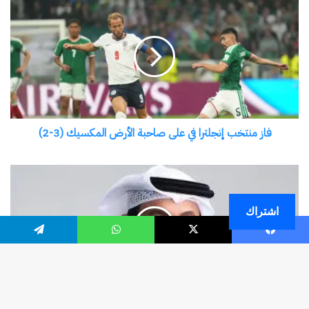
اشتراك
فيسبوك
‫X
واتساب
تيلقرام