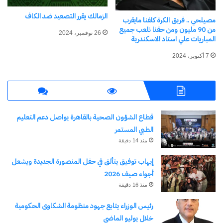
الزمالك يقرر التصعيد ضد الكاف
مصيلحي .. فريق الكرة كلفنا مايقرب
من 90 مليون ومن حقنا نلعب جميع
26 نوفمبر، 2024
المباريات علي استاد الاسكندرية
7 أكتوبر، 2024
مرتبط
قطاع الشؤون الصحية بالقاهرة يواصل دعم التعليم
اليوم حفل افتتاح كأس العالم
المنتخبات التي تأهلت إلى دور
الطبي المستمر
2026 في تمام الساعة 8:30
الـ 16 لكأس العالم 2026
منذ 14 دقيقة
مساءاً
30 يونيو، 2026
في "رياضة Sports"
11 يونيو، 2026
إيهاب توفيق يتألق في حفل المنصورة الجديدة ويشعل
في "رياضة Sports"
أجواء صيف 2026
منذ 16 دقيقة
رئيس الوزراء يتابع جهود منظومة الشكاوى الحكومية
خلال يوليو الماضي