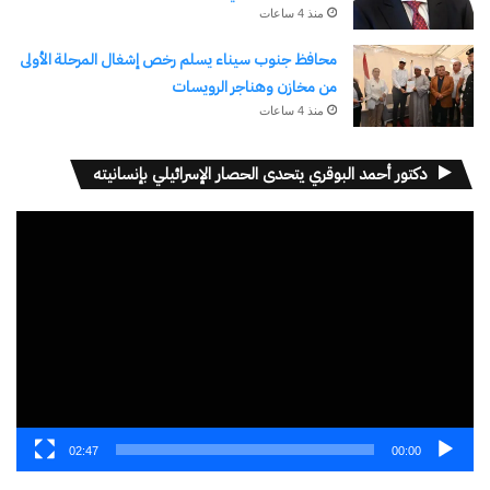
منذ 4 ساعات
منافسات الدور ربع النهائي من
كأس العالم 2026
محافظ جنوب سيناء يسلم رخص إشغال المرحلة الأولى
12 يوليو، 2026
من مخازن وهناجر الرويسات
في "رياضة Sports"
منذ 4 ساعات
دكتور أحمد البوقري يتحدى الحصار الإسرائيلي بإنسانيته
اكتشاف المزيد من
مشغل
اشترك للحصول على أحدث التدوينات المرسلة إلى بريدك
الفيديو
الإلكتروني.
كتابة بريدك الإلكتروني...
اشتراك
02:47
00:00