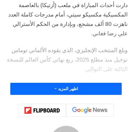
دارت أحداث المباراة في ملعب (أزتيكا) بالعاصمة
المكسيكية مكسيكو سيتي، أمام مدرجات كاملة العدد
ناهزت 80 ألف مشجع، وبإدارة من الحكم الأسترالي
علي رضا فغاني.
وبلغ المنتخب الإنجليزي، الذي يقوده الألماني توماس
توخيل منذ مطلع 2025، ربع نهائي كأس العالم للنسخة
الثالثة على التوالي.
إنجلترا تعبر المكسيك إلى ربع نهائي كأس العالم 2026
اظهر المزيد
لاعب الوسط الشاب جود بيلينغهام منح المنتخب
الإنجليزي الأسبقية بهدفين متتاليين في الدقيقتين (36
و38) ليصبح أول لاعب يسجل ثنائية في ملعب (أزتيكا)
بكأس العالم منذ الأسطورة الأرجنتينية دييغو مارادونا