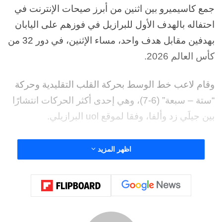
جمع كاسيميرو بين اثنين من أبرز صيحات الإنترنت في
احتفاله بالهدف الأول للبرازيل في فوزهم على اليابان
بهدفين مقابل هدف واحد، مساء الإثنين، في دور 32 من
كأس العالم 2026.
وقام لاعب خط الوسط بحركة القلب التقليدية وحركة
“ستة – سبعة” (6-7)، وهي إحدى أكثر الحركات انتشارًا
بين جيلَي زد وألفا، وفقا لموقع uol البرازيلي.
نشأت إشارة القلب في موسيقى البوب في كوريا
اظهر المزيد
الجنوبية (K- Pop)، وسرعان ما أصبحت رمزًا عالميًا.
تُؤدى هذه الإشارة بتقاطع الإبهام والسبابة لتشكيل قلب
صغير.