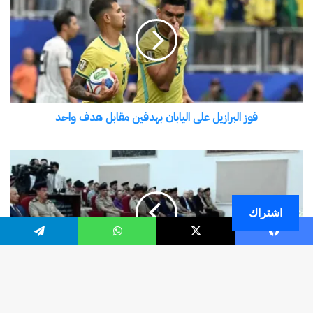
اشتراك
فيسبوك
‫X
واتساب
تيلقرام