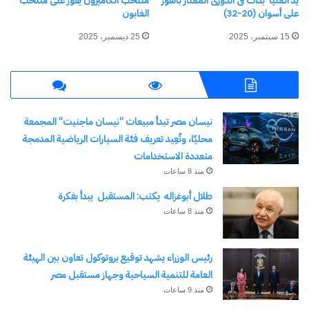
يد المنيا”بدات فى الدورى الممتاز بالفوز
منتخب الكاميرون يفوز على منتخب
كتابة بريدك الإلكتروني...
على أسوان (20-32)
الغابون
اشتراك
15 سبتمبر، 2025
25 ديسمبر، 2025
نيسان مصر تبدأ مبيعات “نيسان ماجنيت” المجمعة
محليًا، وتُعِيد تعريف فئة السيارات الرياضية المدمجة
متعددة الاستخدامات
منذ 8 ساعات
نسخ الرابط
طلال أبوغزاله يكتب: المستقبل يبدأ بفكرة
منذ 8 ساعات
رئيس الوزراء يشهد توقيع بروتوكول تعاون بين الهيئة
العامة للتنمية السياحية وجهاز مستقبل مصر
منذ 9 ساعات