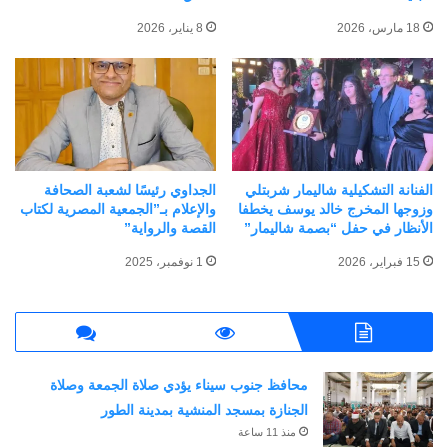
مرتبط
18 مارس، 2026
8 يناير، 2026
وزير التعليم العالي يؤكد دور
حصاد 2024..الإرتقاء بالمنظومة
الوزارة في بناء الوعي الطلابي
التعليمية
في مواجهة المخاطر
31 ديسمبر، 2024
في "أخبار التعليم"
الفنانة التشكيلية شاليمار شربتلي
الجداوي رئيسًا لشعبة الصحافة
الإلكترونية والمحتويات الضارة
وزوجها المخرج خالد يوسف يخطفا
والإعلام بـ”الجمعية المصرية لكتاب
لشبكة الإنترنت
الأنظار في حفل “بصمة شاليمار”
القصة والرواية”
15 أبريل، 2024
في "أخبار التعليم"
15 فبراير، 2026
1 نوفمبر، 2025
محافظ جنوب سيناء يؤدي صلاة الجمعة وصلاة
وزير التعليم العالي يؤكد دور
الجنازة بمسجد المنشية بمدينة الطور
الوزارة في بناء الوعي الثقافي
منذ 11 ساعة
للطلاب في مواجهة الأفكار غير