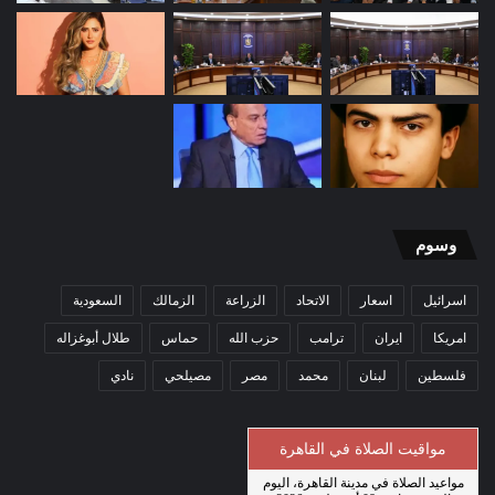
وسوم
اسرائيل
اسعار
الاتحاد
الزراعة
الزمالك
السعودية
امريكا
ايران
ترامب
حزب الله
حماس
طلال أبوغزاله
فلسطين
لبنان
محمد
مصر
مصيلحي
نادي