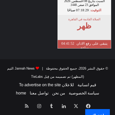
© حقوق النشر 2026، جميع الحقوق محفوظة |
Jannah News الثيم
(المظهر) تم تصميمه من قِبل TieLabs
قيم انسانية
للاعلان To advertise on the site
سياسة الخصوصية
من نحن
تواصل معنا
home
فيسبوك
‫X
لينكدإن
انستقرام
ملخص