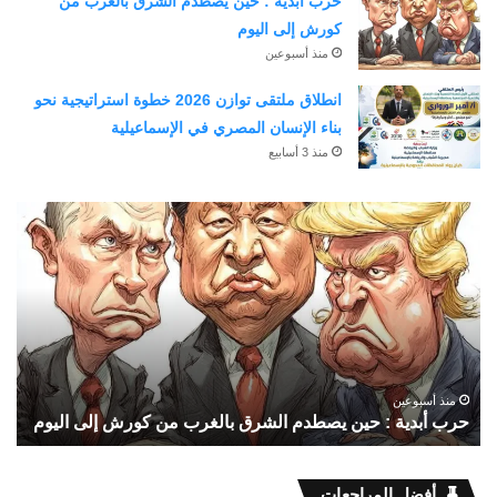
حرب أبدية : حين يصطدم الشرق بالغرب من
كورش إلى اليوم
منذ أسبوعين
انطلاق ملتقى توازن 2026 خطوة استراتيجية نحو
بناء الإنسان المصري في الإسماعيلية
منذ 3 أسابيع
حرب
وكا
أبدية
الـ
IA
:
حين
و
يصطدم
٢٣
الشرق
يول
بالغرب
سب
منذ أسبوعين
من
عام
حرب أبدية : حين يصطدم الشرق بالغرب من كورش إلى اليوم
ا
كورش
من
إلى
الم
اليوم
وإع
أفضل المراجعات