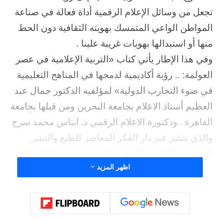
تجعل من وسائل الإعلام الرقمية أداة فعالة في صناعة
المواطن الواعي المتمسك بهويته الثقافية دون الحط
منها أو استبدالها بهويات غريبة علينا .
وفي هذا الإطار يأتي كتاب «التربية الإعلامية في عصر
العولمة: .. رؤية أكاديمية لدمجها في المناهج التعليمية
في ضوء التجارب الدولية» لمؤلفيه الدكتور جمال عبد
العظيم أستاذ الاعلام بجامعة البحرين ومن قبلها بجامعة
القاهرة ..ودكتورة الاعلام الرقمي د. ايناس محمد سرج
والذي ينشر عبر دار الفكر المعاصر للطبع والنشر
ليستجيب لحاجة ملحّة في عالم يشهد تصاعدًا غير
اظهر المزيد
مسبوق في تأثير وسائل الإعلام والمنصات الرقمية على
وعي الأفراد وسلوكهم. للدرجة التي أضحت فيها هذه
الوسائل الرقمية اسلحة بلا رصاص لطمس الهويات
وتحقيق المصالح وتسويق السياسات والمفاهيم وإدارة