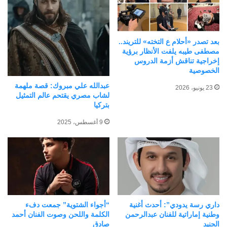
مشروع عملي مقترح لمقررات التربية الإعلامية. ويُعد
الكتاب مرجعًا ثريًا وضروريًا للباحثين والمربين وصنّاع
بعد تصدر «أحلام ع التخته» للتريند..
القرار، ولكل من يسعى إلى تطوير المناهج التعليمية
مصطفى طيبه يلفت الأنظار برؤية
وبناء وعي إعلامي رشيد في عصر العولمة الرقمية التي
إخراجية تناقش أزمة الدروس
الخصوصية
تستهدف اختراق عقول الشباب وقيمهم الوطنية .
عبدالله علي مبروك: قصة ملهمة
23 يونيو، 2026
لشاب مصري يقتحم عالم التمثيل
بتركيا
شارك هذا الموضوع:
9 أغسطس، 2025
فيس بوك
X
معجب بهذه:
جاري
التحميل…
داري رسة يدودي”: أحدث أغنية
“أجواء الشتوية” جمعت دفء
وطنية إماراتية للفنان عبدالرحمن
الكلمة واللحن وصوت الفنان أحمد
الجنيد
صادق