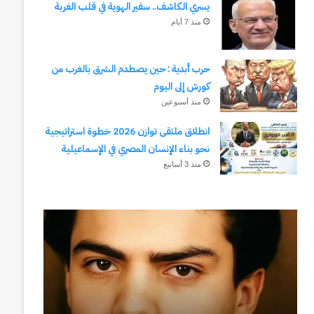
يسري الكاشف.. سفير الهوية في قلب الغربة
منذ 7 أيام
حرب أبدية : حين يصطدم الشرق بالغرب من
كورش إلى اليوم
منذ أسبوعين
انطلاق ملتقى توازن 2026 خطوة استراتيجية
نحو بناء الإنسان المصري في الإسماعيلية
منذ 3 أسابيع
رجلُ
طلال
الأقدار
أبوغزاله
(٣)
يكتب:
من
المستقبل
مدرسةِ
يبدأ
المشاةِ
بفكرة