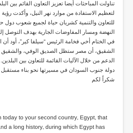
منذ أسبوعين
تناولت المباحثات أيضا تعزيز التعاون القائم بين الب
سبعون
وكالة الـ CIA و ٢٣ يوليو.. سبع
عاماً
لتعظيم الاستفادة من موارد نهر النيل، وأكدت رؤية
وإعادة الحسابات
من
للتعاون والتنمية كشريان حياة لجميع شعوب دول ح
المراقبة
النهضة ومسار المفاوضات الجارية بهدف التوصل إل
وإعادة
في الختام أخي فخامة الرئيس “سيلفا كير”، أود أن
الحسابات
الشقيق، أن مصر ستظل الصديق الوفي، والشقيق الح
الدعم من خلال الآليات القائمة للتعاون بين البلدين. 
دولة جنوب السودان في مسيرتها نحو بناء مستقبل 
شكراً لكم
today to your second country, Egypt, that
and a long history, during which Egypt has