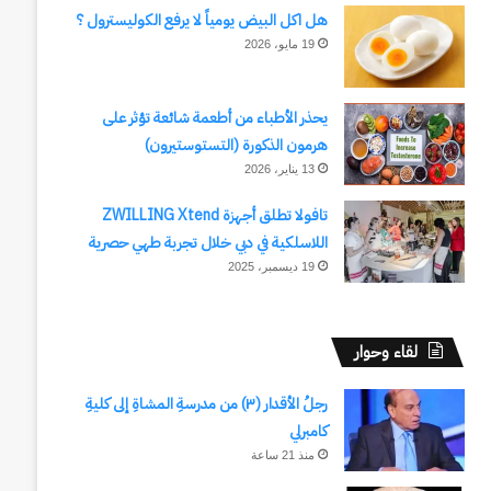
هل اكل البيض يومياً لا يرفع الكوليسترول ؟
19 مايو، 2026
يحذر الأطباء من أطعمة شائعة تؤثر على
هرمون الذكورة (التستوستيرون)
13 يناير، 2026
تافولا تطلق أجهزة ZWILLING Xtend
اللاسلكية في دبي خلال تجربة طهي حصرية
19 ديسمبر، 2025
لقاء وحوار
رجلُ الأقدار (٣) من مدرسةِ المشاةِ إلى كليةِ
كامبرلي
منذ 21 ساعة