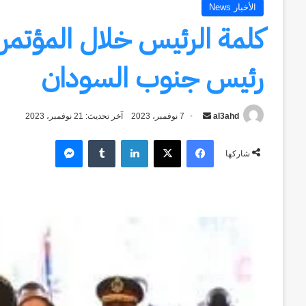
الأخبار News
كلمة الرئيس خلال المؤتم
رئيس جنوب السودان
al3ahd
أرسل
7 نوفمبر، 2023
آخر تحديث: 21 نوفمبر، 2023
بريدا
فيسبوك
‫X
لينكدإن
ماسنجر
إلكترونيا
شاركها