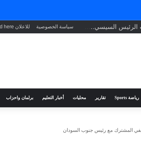
تنفيذاً لتوجيهات الرئيس السيسي.. وزير الصحة يبحث مع نظيره التشادي
سياسة الخصوصية
للاعلان Your ad here
رياضة Sports
تقارير
محليات
أخبار التعليم
برلمان واحزاب
حفي المشترك مع رئيس جنوب السودان