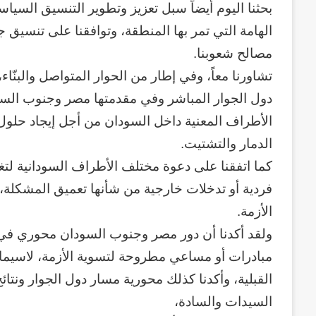
بحثنا اليوم أيضاً سبل تعزيز وتطوير التنسيق السي
الهامة التي تمر بها المنطقة، وتوافقنا على تنسيق
مصالح شعوبنا.
تشاورنا معاً، وفي إطار من الحوار المتواصل والبنّا
دول الجوار المباشر وفي مقدمتها مصر وجنوب السودا
الأطراف المعنية داخل السودان من أجل إيجاد حلول
الدمار والتشتيت.
كما اتفقنا على دعوة مختلف الأطراف السودانية لتغل
فردية أو تدخلات خارجية من شأنها تعميق المشكلة، أو
الأزمة.
وكالة
ولقد أكدنا أن دور مصر وجنوب السودان محوري في ا
الـ
مبادرات أو مساعي مطروحة لتسوية الأزمة، لاسيما وأن
CIA
و
القبلية، وأكدنا كذلك محورية مسار دول الجوار ونتائ
٢٣
السيدات والسادة،
يوليو..