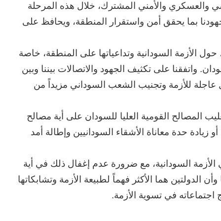
اسي والعسكري والأمني المشترك، خلال هذه المرحلة
 جهودنا بما يحقق أمن واستقرار المنطقة، ويحافظ على
ء، حول الأزمة السودانية وتداعياتها على المنطقة، خاصة
ن. واتفقنا على تكثيف الجهود والاتصالات بيننا وبين
 عاجلة للأزمة وتجنيب الشعب السوداني مزيداً من
يب المصالح القومية العليا للسودان على أية مصالح
 زيادة حدة معاناة الأشقاء السودانيين وإطالة أمد
الحرب
لأزمة السودانية، مع ضرورة عدم إغفال ذلك في أية
حربين
 الدولتين هما الأكثر فهماً لطبيعة الأزمة وتشابكاتها
والضربة
القاضية
ج اجتماعاته في تسوية الأزمة.
(٣)