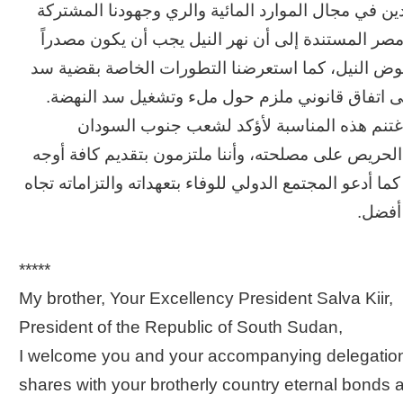
لدين في مجال الموارد المائية والري وجهودنا المشتركة
ون عاماً من المراقبة
منذ 21 ساعة
 مصر المستندة إلى أن نهر النيل يجب أن يكون مصدراً
الحرب حربين والضربة القاضية (٣)
وض النيل، كما استعرضنا التطورات الخاصة بقضية سد
ى اتفاق قانوني ملزم حول ملء وتشغيل سد النهضة.
 اغتنم هذه المناسبة لأؤكد لشعب جنوب السودان
ريص على مصلحته، وأننا ملتزمون بتقديم كافة أوجه
كما أدعو المجتمع الدولي للوفاء بتعهداته والتزاماته تجاه
أفضل.
*****
My brother, Your Excellency President Salva Kiir,
President of the Republic of South Sudan,
I welcome you and your accompanying delegation 
shares with your brotherly country eternal bonds 