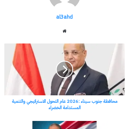
1. جاري العمل على طريق نويبع – دهب (من مطلع
الصعدة حتى كمين سعاد)، وهو يمثل إضافة حيوية
لسهولة الحركة بين المدينتين.
2. جاري توسعة طريق شرم الشيخ – دهب لزيادة
كفاءته ورفع مستوى الأمان عليه
· ثانياً: بوابات المدن والمحاور التنموية (بتمويل من جهاز
التعمير):
1. بدأنا مشروع توسعة وإعادة إنشاء طريق مدخل
دهب: بطول 6.5 كيلومترات، بتكلفة متوقعة تبلغ120
مليون جنيه (بتمويل من جهاز التعمير)، ويجري حاليًا
إعداد الدراسات التصميمية له.
2. تطوير مدخل منطقة الرملة: بطول 17.5 كيلو متر
وبتكلفة 156 مليون جنيه، لخدمة التجمعات السكانية