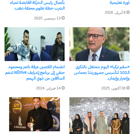
كيلومترًا بتكلفة إجمالية تقدر بـ 203ملايين جنيه.
· رابعاً: الحماية الهندسية وتأمين المنشآت
1. مشروعات الحماية من السيول: تتم حاليًا أعمال رفع
كفاءة الطرق والحماية من أخطار السيول في مناطق
رأس سدر، وأبو رديس، وأبو زنيمة، ويتم تنفيذ هذا
المشروع الهام، بتنفيذ الجيش الثالث الميداني، بتكلفة
تصل إلى 172 مليون جنيه، مما يعزز من مرونة البنية
التحتية في مواجهة الظواهر الطبيعية.
2. الحماية البحرية والبنية التجارية: العمل جاري على
مشروع حماية رأس كاتي والحائط السندي للسوق
التجاري وسلم الطوارئ بشاطئ البحر في هضبة أم
السيد، لتأمين المنطقة الحيوية اقتصاديًا وسياحيًا،
بتمويل من جهاز التعمير.