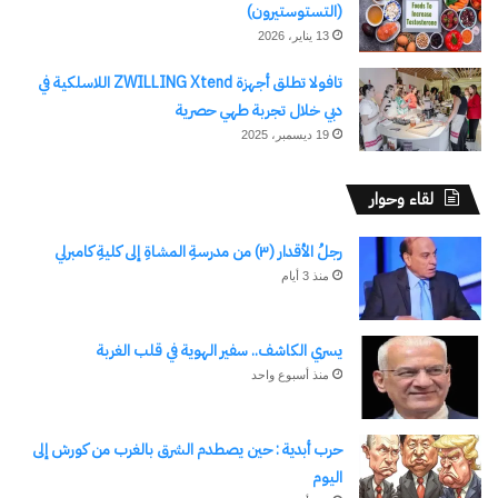
– محطة المعالجة:
(التستوستيرون)
13 يناير، 2026
تنفيذ توسعات بطاقة 7500 م3/يوم و ذلك لتحسين
خدمة الصرف الصحي بشرم الشيخ.
تافولا تطلق أجهزة ZWILLING Xtend اللاسلكية في
دبي خلال تجربة طهي حصرية
· مدينة طابا :
19 ديسمبر، 2025
– إنشاء محطة التحلية الجديدة سعة 5000 م3 ، و أيضا
جاري تنفيذ خط مغذى لطابا بطول 2.8 كم ، لإنهاء أي
لقاء وحوار
تحديات كانت تواجه المدينة في السابق وتحسين
رجلُ الأقدار (٣) من مدرسةِ المشاةِ إلى كليةِ كامبرلي
الخدمة للمنشآت السياحية والمواطنين.
منذ 3 أيام
– مدينة نويبع :
– قمنا بإحلال وتجديد طلمبات تعويض الضغط العالي
يسري الكاشف.. سفير الهوية في قلب الغربة
بمحطة التحلية القديمة بطاقة 10,000 م3/يوم للحفاظ
منذ أسبوع واحد
على كفاءة الإنتاج.
حرب أبدية : حين يصطدم الشرق بالغرب من كورش إلى
· مدينة رأس سدر:
اليوم