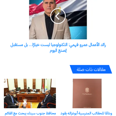
المحيطة وربطها بالشبكة الرئيسية، بتمويل من “جهاز
التعمير”
3. إنشاء طريق حمام موسى: بطول 2.5 كيلو متر
وعرض 25 مترًا، بتكلفة 127 مليون جنيه، ليكون محوراً
تنمويًا وسياحيًا جديدًا في طور سيناء، بتمويل من “جهاز
التعمير”
· ثالثاً: الطرق الداخلية ودعم المشروعات القومية:
– تطوير طريق سانت كاترين : بالتوازي مع مشروع
‘التجلي الأعظم’، يتم تطوير طريق سانت كاترين بدءًا
من المطار وحتى منطقة النبي صالح، ضمن جهود
الدولة لدعم التنمية الشاملة في المدينة، وذلك بتمويل
من وزارة الإسكان
– بالإضافة إلى تنفيذ مشروعات طرق داخلية: متفرقة
في مختلف مدن المحافظة تمتد على مسافة 16.5