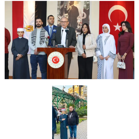
رابعًا: الطرق والمحاور التنموية
تم تنفيذ مشروعات طرق عملاقة تهدف إلى تعزيز
السيولة المرورية ورفع مستويات الأمان:
• تطوير طريق نويبع – دهب.
• توسعة طريق شرم الشيخ – دهب.
• توسعة مدخل دهب بطول 6.5 كم بتكلفة 120 مليون
جنيه.
• تطوير مدخل الرملة بطول 17.5 كم بتكلفة 156
مليون جنيه.
• إنشاء طريق حمام موسى بطول 2.5 كم بتكلفة 127
مليون جنيه.
• تنفيذ طرق داخلية بطول 16.5 كم بتكلفة 203 ملايين