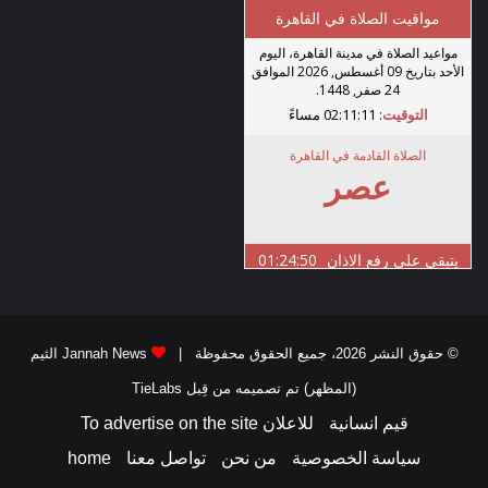
تستهدف المحافظة ضخ 976 وحدة سكنية جديدة :
• رأس سدر: 448 وحدة.
• دهب: 528 وحدة.
وذلك بالتنسيق مع صندوق الإسكان الاجتماعي ودعم
التمويل العقاري، ضمن مشروعات “سكن لكل
المصريين”، مع دراسة تخصيص وحدات لطلاب جامعة
الملك سلمان الدولية وجامعة السويس.
توفير السكن الكريم والهوية البدوية:
© حقوق النشر 2026، جميع الحقوق محفوظة |
Jannah News الثيم
لم نكتفِ بمشروعات الإسكان الاجتماعي
(المظهر) تم تصميمه من قِبل TieLabs
التقليدية، بل حرصنا من خلال مبادرات التمويل
قيم انسانية
للاعلان To advertise on the site
العقاري الميسر على توفير سكن كريم يتناسب مع
سياسة الخصوصية
من نحن
تواصل معنا
home
الطبيعة البدوية.