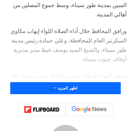
المبين بمدينة طور سيناء، وسط جموع المصلين من
أهالي المدينة.
ورافق المحافظ خلال أداء الصلاة اللواء إيهاب مكاوي
السكرتير العام للمحافظة، وعلي حمادة رئيس مدينة
طور سيناء، والشيخ السيد يوسف غيط مدير مديرية
أوقاف جنوب سيناء.
وعقب انتهاء الصلاة، حرص محافظ جنوب سيناء على
مصافحة المواطنين وتبادل الأحاديث الودية معهم،
اظهر المزيد
مؤكدًا أن التواصل المباشر مع الأهالي يمثل أحد أهم
أولويات العمل التنفيذي، ويعزز من جسور الثقة بين
المواطن والأجهزة التنفيذية.
كما استمع المحافظ باهتمام إلى آراء المواطنين