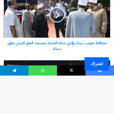
اشتراك
فيسبوك
‫X
واتساب
تيلقرام