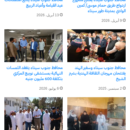
في "محافظات"
ازدواج طريق حمام موسى/ كمين
عيد القيامة وأعياد الربيع
الوادي بمدينة طور سيناء
13 أبريل، 2026
9 أبريل، 2026
محافظ جنوب سيناء يشهد
احتفالية رأس السنة الهجرية
بمسجد المنشية الجامع بطور
سيناء
18 يونيو، 2026
محافظ جنوب سيناء وسفير الهند
محافظ جنوب سيناء يتفقد اللمسات
في "محافظات"
يفتتحان مهرجان الثقافة الهندية بشرم
النهائية بمستشفى نويبع المركزي
الشيخ
بتكلفة 600 مليون جنيه
2 سبتمبر، 2025
6 يوليو، 2026
اكتشاف المزيد من
اشترك للحصول على أحدث التدوينات المرسلة إلى بريدك
الإلكتروني.
كتابة بريدك الإلكتروني...