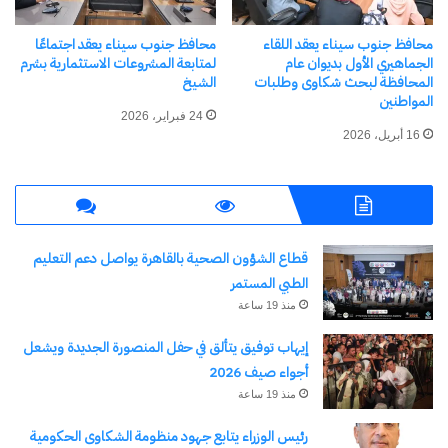
محافظ جنوب سيناء يلتقي
محافظ جنوب سيناء يلتقي
مشايخ عدد من عواقل مدينة
ممثلات المرأة البدوية
محافظ جنوب سيناء يعقد اللقاء
محافظ جنوب سيناء يعقد اجتماعًا
نويبع لبحث مطالب المواطنين
ويستجيب لمطالبهن
الجماهيري الأول بديوان عام
لمتابعة المشروعات الاستثمارية بشرم
6 يوليو، 2026
29 يونيو، 2025
المحافظة لبحث شكاوى وطلبات
الشيخ
في "محافظات"
في "الأخبار News"
المواطنين
24 فبراير، 2026
16 أبريل، 2026
محافظ جنوب سيناء يلتقي
قطاع الشؤون الصحية بالقاهرة يواصل دعم التعليم
مشايخ وعواقل أهالي رأس
سدر لبحث مطالب المواطنين
الطبي المستمر
25 مايو، 2026
منذ 19 ساعة
في "محافظات"
إيهاب توفيق يتألق في حفل المنصورة الجديدة ويشعل
أجواء صيف 2026
منذ 19 ساعة
اكتشاف المزيد من
رئيس الوزراء يتابع جهود منظومة الشكاوى الحكومية