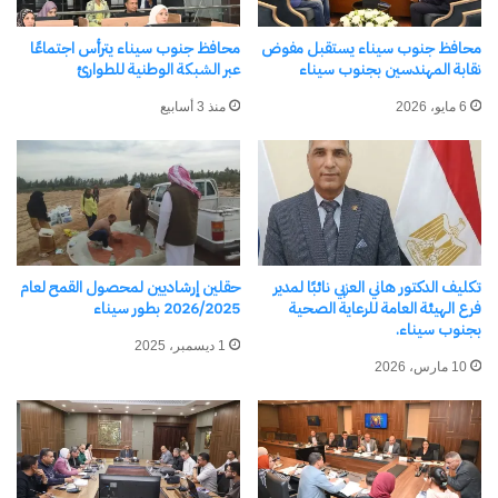
بالحي الثاني بمدينة أبو زنيمة، بحضور مشايخ القبائل
والعواقل والقيادات التنفيذية والشعبية.
محافظ جنوب سيناء يستقبل مفوض
محافظ جنوب سيناء يترأس اجتماعًا
نقابة المهندسين بجنوب سيناء
عبر الشبكة الوطنية للطوارئ
6 مايو، 2026
منذ 3 أسابيع
شارك هذا الموضوع:
فيس بوك
X
معجب بهذه:
تكليف الدكتور هاني العزبي نائبًا لمدير
حقلين إرشاديين لمحصول القمح لعام
فرع الهيئة العامة للرعاية الصحية
2026/2025 بطور سيناء
بجنوب سيناء.
1 ديسمبر، 2025
10 مارس، 2026
مرتبط