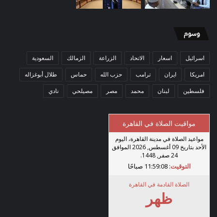
وسوم
اسرائيل
اسعار
الاتحاد
الزراعة
الزمالك
السعودية
امريكا
ايران
ترامب
حزب الله
حماس
طلال أبوغزاله
فلسطين
لبنان
محمد
مصر
مصيلحي
نادي