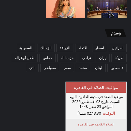
وسوم
اسرائيل
اسعار
الاتحاد
الزراعة
الزمالك
السعودية
امريكا
ايران
ترامب
حزب الله
حماس
طلال أبوغزاله
فلسطين
لبنان
محمد
مصر
مصيلحي
نادي