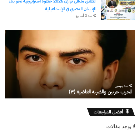
انطلاق ملتقى توازن 2026 خطوة استراتيجية نحو بناء
الإنسان المصري في الإسماعيلية
منذ 3 أسابيع
رجلُ
طل
الأقدار
أبو
(٣)
يك
من
ال
مدرسةِ
يبد
المشاةِ
بف
إلى
منذ يومين
كليةِ
رجلُ الأقدار (٣) من مدرسةِ المشاةِ إلى كليةِ كامبرلي
ط
كامبرلي
أفضل المراجعات
لا يوجد مقالات