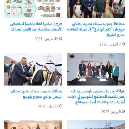
فعاليات بطولة العالم للسباحة
بالزعانف للأساتذة بشرم الشيخ
17 أبريل، 2026
في "محافظات"
محافظ جنوب سيناء يشهد انطلاق
طرح ( مبادرة اهلا بالعيد) لتخفيض
مهرجان “كنوز الإبداع” في دورته العاشرة
الأسعار بمناسبة عيد الفطر المبارك
بشرم الشيخ
19 مارس، 2026
7 أكتوبر، 2025
اكتشاف المزيد من
اشترك للحصول على أحدث التدوينات المرسلة إلى بريدك
الإلكتروني.
كتابة بريدك الإلكتروني...
اشتراك
شراكة بين مؤسستى ساويرس وبنك
محافظ جنوب سيناء يشهد سباق
مصر لتنمية المجتمع للتوسع في «باب
الهجن بوادي مجرح بنويبع
أمل» ودعم 2520 أسرة بسوهاج
2 أبريل، 2026
5 يوليو، 2026