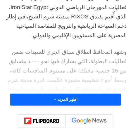
فعاليات المهرجان الرياضي الدولي Iron Star Egypt،
الذي أُقيم بفندق RIXOS بمدينة شرم الشيخ، في إطار
دعم السياحة الرياضية والترويج للمقاصد السياحية
المصرية على المستويين الإقليمي والدولي.
وشهد المحافظ انطلاق سباق الجري للسيدات ضمن
فعاليات البطولة، التي يشارك فيها نحو ١٠٠٠ متسابق
من 16 جنسية مختلفة على مستوى المنافسات كافة،
وسط أجواء تنظيمية متميزة عكست قدرة مدينة شرم
الشيخ على استضافة كبرى الفعاليات الرياضية الدولية.
اظهر المزيد
وفي ختام سباق الجري للسيدات، قام المحافظ بتسليم
الميداليات للفائزات، مهنئًا المشاركات على المستوى
الفني المتميز، ومشيدًا بالتنظيم الاحترافي للبطولة،