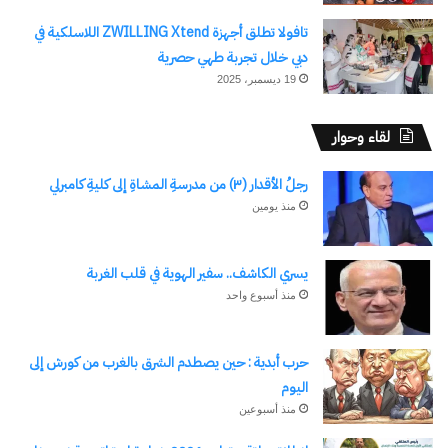
تافولا تطلق أجهزة ZWILLING Xtend اللاسلكية في
دبي خلال تجربة طهي حصرية
19 ديسمبر، 2025
لقاء وحوار
رجلُ الأقدار (٣) من مدرسةِ المشاةِ إلى كليةِ كامبرلي
منذ يومين
يسري الكاشف.. سفير الهوية في قلب الغربة
منذ أسبوع واحد
حرب أبدية : حين يصطدم الشرق بالغرب من كورش إلى
اليوم
منذ أسبوعين