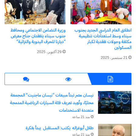
انطلاق العام الدراسي الجديد بجنوب
وزيرة التضامن الاجتماعي ومحافظ
نسخ الرابط
سيناء وسط استعدادات تنظيمية
جنوب سيناء يتفقدان جناح معرض
مكثفة وجولات تفقدية لكبار
“ديارنا للحرف اليدوية والتراثية”
المسئولين
29 أكتوبر، 2025
21 سبتمبر، 2025
نيسان مصر تبدأ مبيعات “نيسان ماجنيت” المجمعة
محليًا، وتُعِيد تعريف فئة السيارات الرياضية المدمجة
متعددة الاستخدامات
منذ 21 ساعة
طلال أبوغزاله يكتب: المستقبل يبدأ بفكرة
منذ 21 ساعة