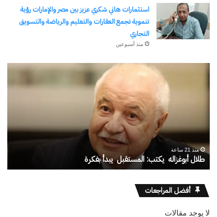
استثمارات هاني شكري عزيز بين مصر والإمارات رؤية
تنموية تجمع العقارات والتعليم والرياضة والتسويق
التجاري
منذ أسبوعين
يسري
قنا
الكاشف..
ال
سفير
من
الهوية
الت
في
إلى
قلب
الر
الغربة
رح
منذ 6 أيام
وط
يسري الكاشف.. سفير الهوية في قلب الغربة
ق
عل
مج
أفضل المراجعات
ما
لا يوجد مقالات