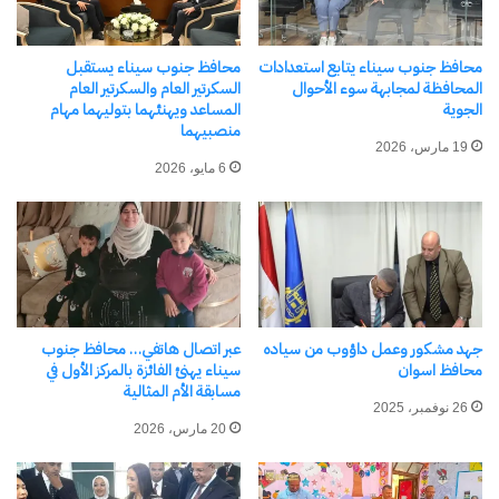
محافظ جنوب سيناء يلتقي
مشايخ وعواقل وبدو خليج
السويس
محافظ جنوب سيناء يتابع استعدادات
محافظ جنوب سيناء يستقبل
28 أكتوبر، 2025
المحافظة لمجابهة سوء الأحوال
السكرتير العام والسكرتير العام
في "محافظات"
الجوية
المساعد ويهنئهما بتوليهما مهام
منصبيهما
19 مارس، 2026
6 مايو، 2026
اكتشاف المزيد من
اشترك للحصول على أحدث التدوينات المرسلة إلى بريدك
الإلكتروني.
كتابة بريدك الإلكتروني...
اشتراك
جهد مشكور وعمل داؤوب من سياده
عبر اتصال هاتفي… محافظ جنوب
محافظ اسوان
سيناء يهنئ الفائزة بالمركز الأول في
مسابقة الأم المثالية
26 نوفمبر، 2025
20 مارس، 2026