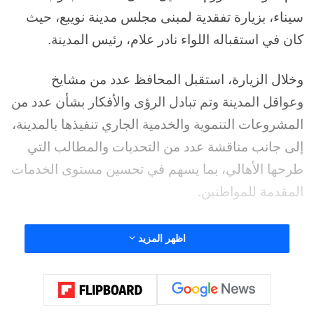
سيناء، بزيارة تفقدية لمبنى مجلس مدينة نويبع، حيث
كان في استقباله اللواء نادر علام، رئيس المدينة.
وخلال الزيارة، استقبل المحافظ عدد من مشايخ
وعواقل المدينة وتم تبادل الرؤى والأفكار بشأن عدد من
المشروعات التنموية والخدمية الجاري تنفيذها بالمدينة،
إلى جانب مناقشة عدد من التحديات والمطالب التي
طرحها الأهالي، بما يسهم في تحسين مستوى الخدمات
المقدمة للمواطنين.
وأكد محافظ جنوب سيناء أن هذه اللقاءات تأتي ضمن
اظهر المزيد
سلسلة اللقاءات الدورية التي يحرص على عقدها مع
مشايخ وعواقل وأهالي جميع مدن المحافظة والوديان،
بهدف الوقوف على احتياجات المواطنين ورصد