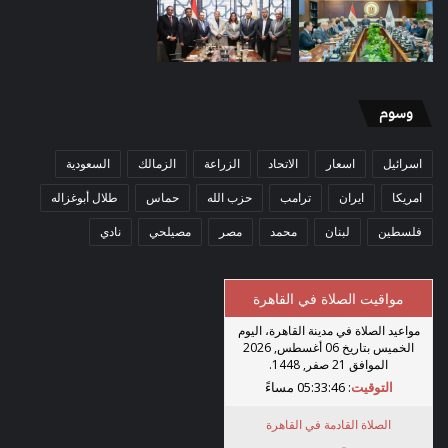
وسوم
اسرائيل
اسعار
الاتحاد
الزراعة
الزمالك
السعودية
امريكا
ايران
ترامب
حزب الله
حماس
طلال أبوغزاله
فلسطين
لبنان
محمد
مصر
مصيلحي
نادي