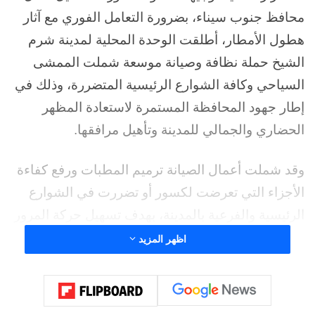
محافظ جنوب سيناء، بضرورة التعامل الفوري مع آثار
هطول الأمطار، أطلقت الوحدة المحلية لمدينة شرم
الشيخ حملة نظافة وصيانة موسعة شملت الممشى
السياحي وكافة الشوارع الرئيسية المتضررة، وذلك في
إطار جهود المحافظة المستمرة لاستعادة المظهر
الحضاري والجمالي للمدينة وتأهيل مرافقها.
وقد شملت أعمال الصيانة ترميم المطبات ورفع كفاءة
الأجزاء التي تعرضت لكسور أو تضررت في الشوارع
الرئيسية والفرعية بالمدينة، بهدف تسهيل حركة المرور
وضمان أعلى معايير السلامة للمارة من المواطنين
اظهر المزيد
والزوار، فيما كثفت فرق النظافة جهودها لتطهير وإزالة
الرواسب والمخلفات التي خلفتها الأمطار بالممشى
السياحي، فضلا على اعمال التجميل والدهانات