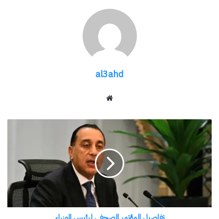
والزراعات بما يضمن جاهزيتها التامة واستمرار تدفق
السائحين والزوار إليها.
وتأتي هذه الحملات المكثفة انطلاقًا من حرص محافظة
جنوب سيناء وكافة أجهزتها التنفيذية على ظهور مدن
al3ahd
المحافظة بالمظهر الذي يليق بمكانتها كوجهة سياحية
عالمية، مع التأكيد على استمرار المتابعة الدورية على
موقع
الويب
مدار الساعة لضمان سلامة المواطنين والسياح.
تفاصيل
المؤتمر
شارك هذا الموضوع:
الصحفي
فيس بوك
X
لرئيس
الوزراء
معجب بهذه:
تفاصيل المؤتمر الصحفي لرئيس الوزراء