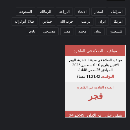
اسرائيل
اسعار
الاتحاد
الزراعة
الزمالك
السعودية
امريكا
ايران
ترامب
حزب الله
حماس
طلال أبوغزاله
فلسطين
لبنان
محمد
مصر
مصيلحي
نادي