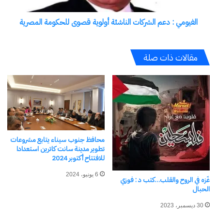
قصوى
للحكومة
الفيومي : دعم الشركات الناشئة أولوية قصوى للحكومة المصرية
المصرية
الرئيس السيسي يتبادل التهنئة
فوده يهنئ العاملين بالعام
مقالات ذات صلة
مع قادة العالم بمناسبة الاحتفال
الجديد واعياد الميلاد ويطالبهم
بالعام الجديد
ببذل المزيد من الجهد والارتقاء
31 ديسمبر، 2024
بمستوى الخدمات
في "الأخبار News"
8 يناير، 2024
في "الأخبار News"
محافظ جنوب سيناء يتابع مشروعات
تطوير مدينة سانت كاترين استعدادا
للافتتاح أكتوبر 2024
محافظ قنا يزور دير الأنبا بضابا
6 يونيو، 2024
غَزه في الروح والقلب…كتب د : فوزي
لتهنئة أقباط نجع حمادي بعيد
الحبال
الميلاد المجيد
8 يناير، 2024
30 ديسمبر، 2023
في "الأخبار News"