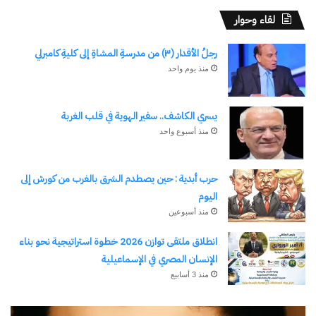
لقاء وحوار
رجلُ الأقدار (٣) من مدرسةِ المشاةِ إلى كليةِ كامبرلي
منذ يوم واحد
يسري الكاشف.. سفير الهوية في قلب الغربة
منذ أسبوع واحد
حرب أبدية : حين يصطدم الشرق بالغرب من كورش إلى
اليوم
منذ أسبوعين
انطلاق ملتقى توازن 2026 خطوة استراتيجية نحو بناء
الإنسان المصري في الإسماعيلية
منذ 3 أسابيع
رجلُ
طل