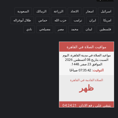
اسرائيل
اسعار
الاتحاد
الزراعة
الزمالك
السعودية
امريكا
ايران
ترامب
حزب الله
حماس
طلال أبوغزاله
فلسطين
لبنان
محمد
مصر
مصيلحي
نادي