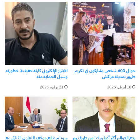
اكتشاف المزيد من
اشترك للحصول على أحدث التدوينات المرسلة إلى بريدك
الإلكتروني.
كتابة بريدك الإلكتروني...
اشتراك
حوالي 400 شخص يشاركون في تكريم
الابتزاز الإلكتروني كارثة حقيقية: خطورته
طهور بمدينة مراكش
وسبل الحماية منه
16 أبريل، 2025
21 يوليو، 2025
ردح العوالم أكثر أدبا ورقيا من طريقتهم
سويلم يتابع موقف التعاون الثنائى مع
نسخ الرابط