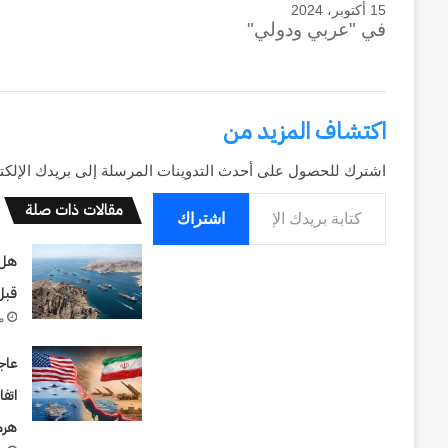
بمنصة إكس (تويت
مصر
15 أكتوبر، 2024
استثمارات هاني شكري عزيز بين مصر وا
بتعليق: "احتل 
في "عربي ودولي"
والإمارات
تنموية تجمع العقارات والتعليم والري
الإسرائيلي الأ
رؤية
اليوم ودمروا ال
التجاري
أطلق…
تنموية
تجمع
اكتشاف المزيد من
العقارات
والتعليم
اشترك للحصول على أحدث التدوينات المرسلة إلى بريدك الإلكت
والرياضة
كتابة بريدك الإلكتروني...
مقالات ذات صلة
والتسويق
اشتراك
التجاري
هل 
قبل 
م
عاج
اتف
هرم