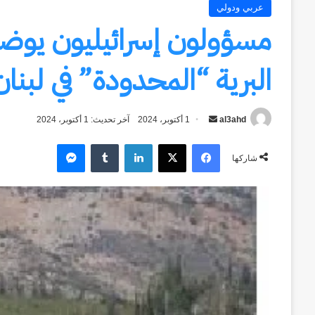
عربي ودولي
البرية “المحدودة” في لبنان
al3ahd
أرسل
1 أكتوبر، 2024
آخر تحديث: 1 أكتوبر، 2024
بريدا
فيسبوك
‫X
لينكدإن
ماسنجر
إلكترونيا
شاركها