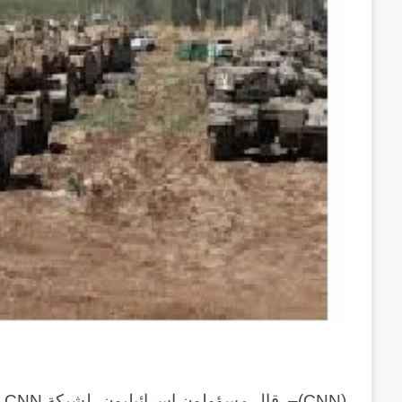
(
CNN
)–
قال مسؤولون إسرائيليون، لشبكة
CNN
،