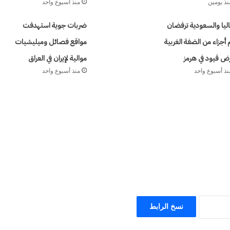
نذ يومين
منذ أسبوع واحد
اليا والسعودية ترفضان
ضربات جوية استهدفت
أجزاء من الضفة الغربية
مواقع فصائل وميليشيات
ض قيود في هرمز
موالية لإيران في العراق
نذ أسبوع واحد
منذ أسبوع واحد
نسخ الرابط