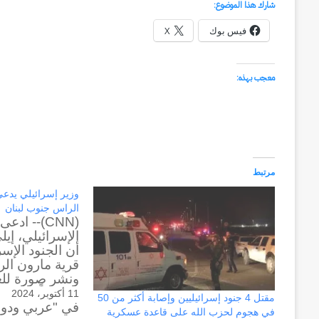
شارك هذا الموضوع:
فيس بوك
X
معجب بهذه:
مرتبط
وزير إسرائيلي يدعي 
الراس جنوب لبنان
(CNN)-- اد
الإسرائيلي، إيلي
استثمارات
أن الجنود الإسرا
هاني
قرية مارون الر
شكري
ونشر صورة للعل
عزيز
مرفوعاً في الب
11 أكتوبر، 2024
مقتل 4 جنود إسرائيليين وإصابة أكثر من 50
في "عربي ودو
تدوينة لكوهين
بين
في هجوم لحزب الله على قاعدة عسكرية
منذ أسبوعين