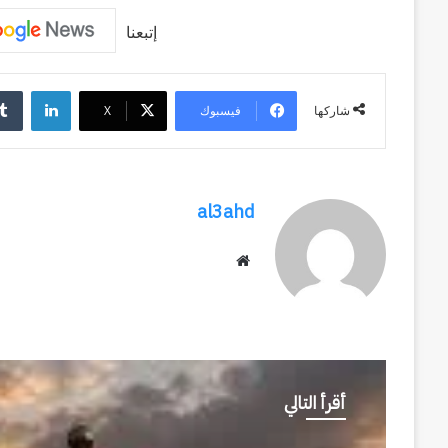
إتبعنا
لينكد
فيسبوك
‫X
شاركها
al3ahd
موقع
الويب
أقرأ التالي