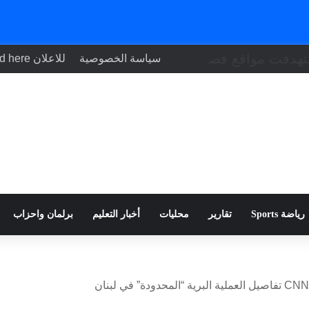
بنك مصر يشارك في «اليوم العالمي للشباب»
سياسة الخصوصية
للاعلان Your ad here
رياضة Sports
تقارير
محليات
أخبار التعليم
برلمان واحزاب