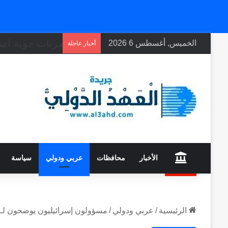
الخميس, أغسطس 6 2026
أخبار عاجلة
home
الأخبار
محافظات
عربي ودولي
سياسة
الرئيسية
/
عربي ودولي
/
مسؤولون إسرائيليون يوضحون لـCNN تفاصيل العملية البرية “المحدودة” في لبنان