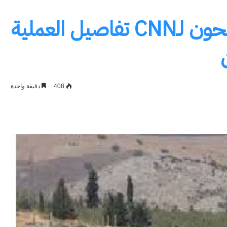
مسؤولون إسرائيليون يوضحون لـCNN تفاصيل العملية
408
دقيقة واحدة