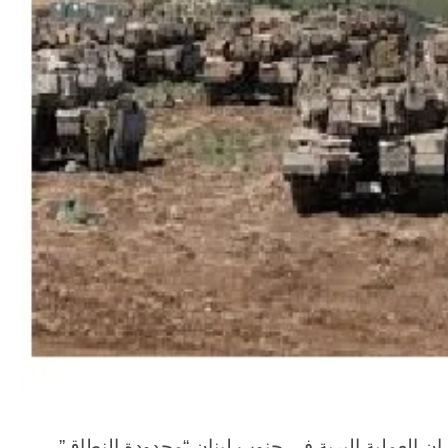
 إن العملية البرية في جنوب لبنان “محدودة النطاق”،