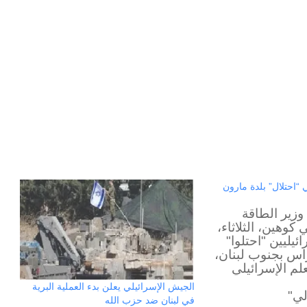
“احتلال” بلدة مارون
عى وزير الطاقة
 كوهين، الثلاثاء،
طلال
ئيليين "احتلوا"
أبوغزاله
اس بجنوب لبنان،
يكتب:
م الإسرائيلي
المستقبل
لدة. جاء ذلك في
الجيش الإسرائيلي يعلن بدء العملية البرية
لي"
 على صفحته
يبدأ
في لبنان ضد حزب الله