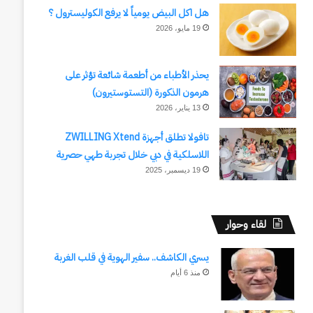
هل اكل البيض يومياً لا يرفع الكوليسترول ؟
19 مايو، 2026
يحذر الأطباء من أطعمة شائعة تؤثر على
هرمون الذكورة (التستوستيرون)
13 يناير، 2026
تافولا تطلق أجهزة ZWILLING Xtend
اللاسلكية في دبي خلال تجربة طهي حصرية
19 ديسمبر، 2025
لقاء وحوار
يسري الكاشف.. سفير الهوية في قلب الغربة
منذ 6 أيام