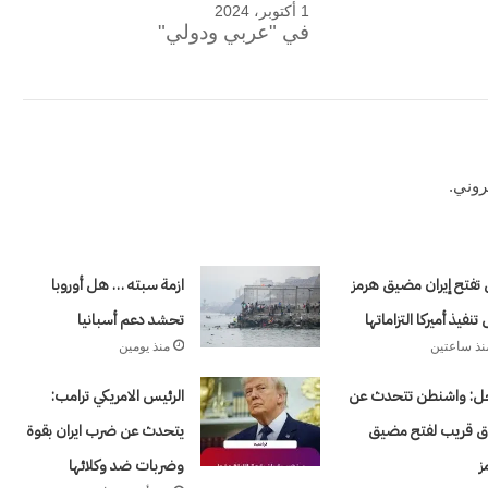
ر سابقا) قائلا
بفكرة
1 أكتوبر، 2024
لإمارات رؤية
مقاتلو جيش الدفاع
في "عربي ودولي"
اضة والتسويق
بطال مارون الراس
منذ يوم واحد
منازل التي
طلال أبوغزاله يكتب: المستقبل يبدأ بفكرة
روني.
تفتح إيران مضيق هرمز
ازمة سبته … هل أوروبا
تنفيذ أميركا التزاماتها
تحشد دعم أسبانيا
نذ ساعتين
منذ يومين
ل: واشنطن تتحدث عن
الرئيس الامريكي ترامب:
اق قريب لفتح مضيق
يتحدث عن ضرب ايران بقوة
ز
وضربات ضد وكلائها