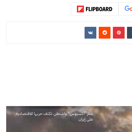
إن
بينتيريست
نشر “أكسيوس” واشنطن تكثف حربها الاقتصادية
على إيران