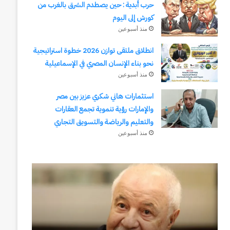
حرب أبدية : حين يصطدم الشرق بالغرب من
كورش إلى اليوم
منذ أسبوعين
انطلاق ملتقى توازن 2026 خطوة استراتيجية
نحو بناء الإنسان المصري في الإسماعيلية
منذ أسبوعين
استثمارات هاني شكري عزيز بين مصر
والإمارات رؤية تنموية تجمع العقارات
والتعليم والرياضة والتسويق التجاري
منذ أسبوعين
يسري
قناة
الكاشف..
السويس:
سفير
من
الهوية
التأميم
في
إلى