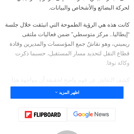
لحركة البضائع والأشخاص والبيانات.
كانت هذه هي الرؤية الطموحة التي انبثقت خلال جلسة
“إيطاليا.. مركز متوسطي” ضمن فعاليات ملتقى
ريميني، وهو نقاشٌ جمع المؤسسات والمديرين وقادة
قطاع النقل لتحديد مسار المستقبل، حسبما ذكرت
وكالة نوفا.
كشف النقاش عن فهمٍ واضحٍ لحقيقة أن مواجهة هذا
التحدي تتطلب أكثر من مجرد بنية تحتية مادية؛ بل نهجًا
اظهر المزيد
منهجيًا يدمج الابتكار الرقمي والاستدامة وسياسة تعاون
دولي متجددة.
افتتح الجلسة رئيس منطقة ليغوريا، ماركو بوتشي،