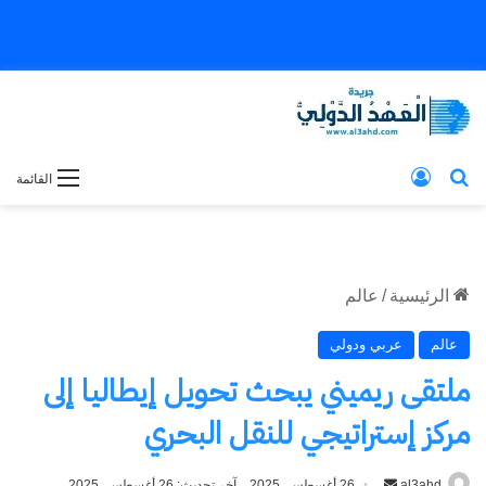
بحث عن
تسجيل الدخول
القائمة
الرئيسية
/
عالم
عالم
عربي ودولي
ملتقى ريميني يبحث تحويل إيطاليا إلى
مركز إستراتيجي للنقل البحري
al3ahd
أرسل
26 أغسطس، 2025
آخر تحديث: 26 أغسطس، 2025