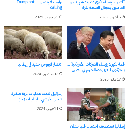
“أضواء لإحياء ذكرى 1677 شهيد من
ترامب لا يتصل … Trump not
العاملين بمجال الصحة بغزة
calling
ويركز التزام اليوم على الإستدامة وسهولة الوصول
والسلامة، من خلال مبادرات مثل رقمنة سجل
5 أكتوبر، 2025
5 ديسمبر، 2024
المركبات العام (PRA) وتوسيع دورات القيادة الآمنة،
مستشهدًا بمثال النمسا حيث “ساهمت في خفض
وفيات الطرق بنسبة 80%”.
رفع بييرلويجي دي بالما، رئيس هيئة الطيران المدني
قمة بكين: رؤساء الشركات الأمريكية …
انتشار فيروس جديد في إيطاليا
يتحركون لتعزيز مصالحهم في الصين
الإيطالية (ENAC)، مستوى النقاش إلى بُعد
13 سبتمبر، 2024
جيوسياسي وثقافي، واصفًا النقل الجوي بأنه “جسر غير
17 مايو، 2026
ملموس يوحد الثقافات والشعوب، متجاوزًا الحواجز
إسرائيل نفذت عمليات برية صغيرة
الجيوسياسية والدبلوماسية”، موضحا أن فتح مسارات
داخل الأراضي اللبنانية مؤخرًا
جوية إلى دول مثل ليبيا ليس مجرد عملية تجارية، بل هو
1 أكتوبر، 2024
فعل يعزز التكامل والحوار والتنمية المتبادلة.
إيطاليا تستضيف اجتماعا فنيا بشأن