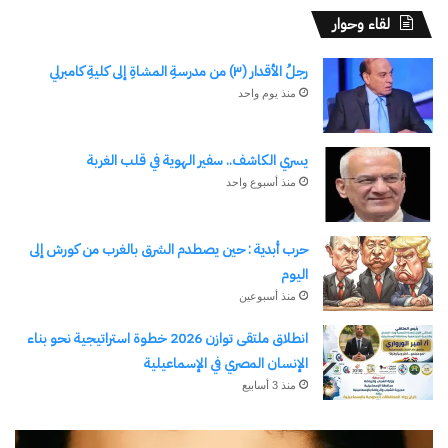
في "عربي ودولي"
الملتقى
لقاء وحوار
24 أغسطس، 2024
في "عربي ودولي"
رجلُ الأقدار (٣) من مدرسةِ المشاةِ إلى كليةِ كامبرلي
منذ يوم واحد
يسري الكاشف.. سفير الهوية في قلب الغربة
منذ أسبوع واحد
“القهوة” في أفريقيا.. مزاج
وقاطرة للنمو الاقتصادي
24 أغسطس، 2024
حرب أبدية : حين يصطدم الشرق بالغرب من كورش إلى
في "الأخبار News"
اليوم
منذ أسبوعين
انطلاق ملتقى توازن 2026 خطوة استراتيجية نحو بناء
اكتشاف المزيد من
الإنسان المصري في الإسماعيلية
منذ 3 أسابيع
اشترك للحصول على أحدث التدوينات المرسلة إلى بريدك
الإلكتروني.
رجلُ
طل
كتابة بريدك الإلكتروني...