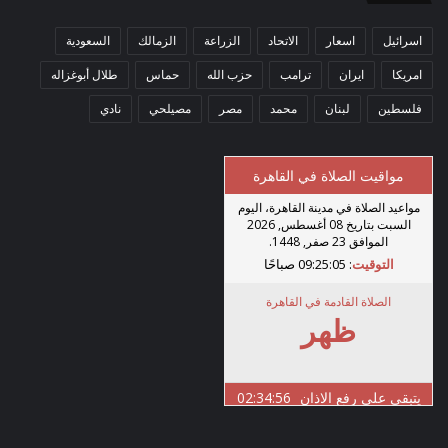
اسرائيل
اسعار
الاتحاد
الزراعة
الزمالك
السعودية
امريكا
ايران
ترامب
حزب الله
حماس
طلال أبوغزاله
فلسطين
لبنان
محمد
مصر
مصيلحي
نادي