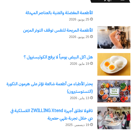
شارك هذا الموضوع:
الأطعمة المفضلة والغنية بالعناصر المهدئة
25 يونيو، 2026
فيس بوك
X
الأطعمة المريحة للنفس توقف التوتر المزمن
25 يونيو، 2026
معجب بهذه:
هل اكل البيض يومياً لا يرفع الكوليسترول ؟
19 مايو، 2026
مرتبط
يحذر الأطباء من أطعمة شائعة تؤثر على هرمون الذكورة
(التستوستيرون)
13 يناير، 2026
تافولا تطلق أجهزة ZWILLING Xtend اللاسلكية في
دبي خلال تجربة طهي حصرية
مسؤول إيطالي: لدينا مسؤولية
“ريميني” بأيدٍ مصرية في
19 ديسمبر، 2025
تاريخية تجاه أفريقيا
إيطاليا.. البروفيسور وائل
25 أغسطس، 2024
فاروق يوضح لـ”نوفا” أهداف