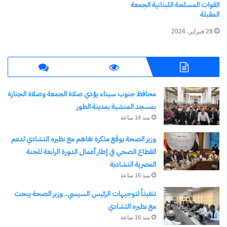
القوات المسلحة اللبنانية الجمعة
وأكد سيرجيو جيانوتي، من خدمات أمازون ويب، على
المقبلة
الحاجة إلى التسريع الرقمي، مشيرًا إلى تأخر إيطاليا:
28 فبراير، 2024
“إن أوقات التخليص الجمركي في الموانئ الإيطالية تزيد
عن ضعف أوقات التخليص الجمركي في روتردام”.
ويكمن الحل، وفقًا لجيانوتي، في تقنيات مثل الذكاء
محافظ جنوب سيناء يؤدي صلاة الجمعة وصلاة الجنازة
الإصطناعي والحوسبة السحابية، القادرة على تحسين
بمسجد المنشية بمدينة الطور
الخدمات اللوجستية، كما يتضح من حالات موانئ
منذ 14 ساعة
روتردام وسنغافورة.
وزير الصحة يوقع مذكرة تفاهم مع نظيره التشادي لدعم
القطاع الصحي في إطار أعمال الدورة الرابعة للجنة
عُهد إلى نائب وزير البنية التحتية والنقل، إدواردو
المصرية التشادية
منذ 16 ساعة
ريكسي، بوضع الاستنتاجات، الذي قدم لمحة عامة
تنفيذاً لتوجيهات الرئيس السيسي.. وزير الصحة يبحث
استراتيجية. قال: “نعيش في عالم غير مستقر، حيث
مع نظيره التشادي
تظل التجارة والبنية التحتية الرابط الحقيقي الوحيد بين
منذ 16 ساعة
الشعوب”.