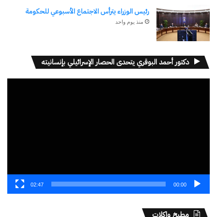
رئيس الوزراء يترأس الاجتماع الأسبوعي للحكومة
منذ يوم واحد
وأكد ريكسي على الحاجة المُلحة لتحديث شبكة البنية
التحتية المُتهالكة – “خطوط سكك حديدنا عمرها أكثر
من 90 عامًا” – و”إنشاء نظام” بين الموانئ ومحطات
دكتور أحمد البوقري يتحدى الحصار الإسرائيلي بإنسانيته
الشحن ومُشغّلي الخدمات اللوجستية.
مشغل
الفيديو
ورأى نائب الوزير أن على إيطاليا التغلب على المنافسة
الداخلية العقيمة وتقديم نفسها كمركز رئيسي واحد،
مُستغلةً موقعها الفريد للتواصل مع الساحل الجنوبي
للبحر الأبيض المتوسط وأفريقيا.
واختتم نائب الوزير حديثه قائلاً: “إما أن نُنشئ نظامًا
02:47
00:00
كإيطاليا، أو نُخاطر بأخذ فتات عالم مُتغير، ولكنه، إذا
عرفنا كيف نُفسره، قد يكون ثروة بلدنا”.
مطبخ واكلات