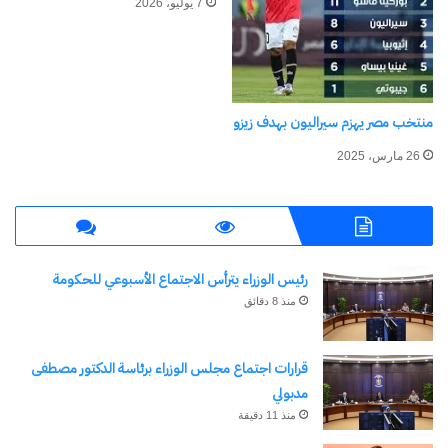
7 يوليو، 2026
فرنسا –
MAX 2
الشوالي
​​​​​​​​​​​​​​​​​​​​​00:00
السويد
beIN
أحمد
بتوقيت
SPORTS
البلوشي
مكة
MAX 4
منتخب مصر يهزم سيراليون بهدف زيزو
المكرمة
26 مارس، 2025
الأربعاء 1
beIN
يوليو
SPORTS
2026
المكسيك –
MAX 1
استاد
​​​​​​​​​​​​​​​​​​​​​04:00
رئيس الوزراء يترأس الاجتماع الأسبوعي للحكومة
الإكوادور
beIN
أزتيكا
بتوقيت
منذ 8 دقائق
SPORTS
مكة
MAX 3
المكرمة
قرارات اجتماع مجلس الوزراء برئاسة الدكتور مصطفى
مدبولي
الأربعاء 1
منذ 11 دقيقة
beIN
يوليو