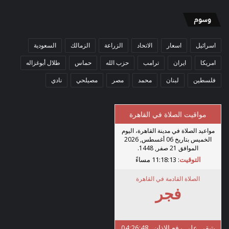
وسوم
اسرائيل
اسعار
الاتحاد
الزراعة
الزمالك
السعودية
امريكا
ايران
ترامب
حزب الله
حماس
طلال أبوغزاله
فلسطين
لبنان
محمد
مصر
مصيلحي
نادي