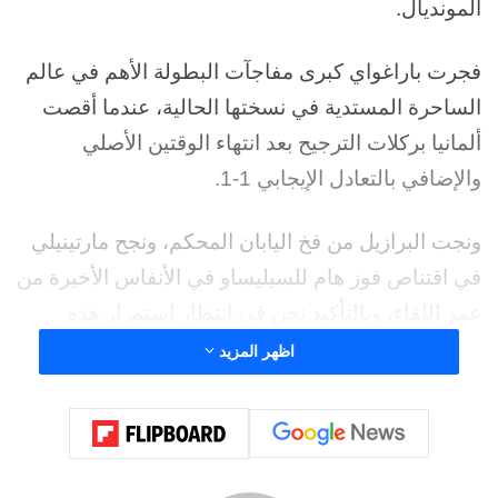
المونديال.
فجرت باراغواي كبرى مفاجآت البطولة الأهم في عالم
الساحرة المستدية في نسختها الحالية، عندما أقصت
ألمانيا بركلات الترجيح بعد انتهاء الوقتين الأصلي
والإضافي بالتعادل الإيجابي 1-1.
ونجت البرازيل من فخ اليابان المحكم، ونجح مارتينيلي
في اقتناص فوز هام للسيليساو في الأنفاس الأخيرة من
عمر اللقاء، وبالتأكيد نحن في انتظار استمرار هذه
الإثارة اليوم.
اظهر المزيد
وفي الأسطر التالية، نتعرف على نتائج مباريات كأس
العالم اليوم الثلاثاء 30 يونيو 2026 وجدول مباريات دور
32 و16 وكيف تغير مع انتهاء كل مباراة وجدول مباريات