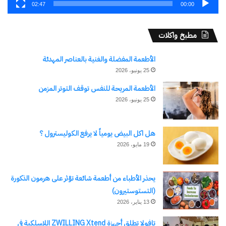
02:47
00:00
مرتبط
مطبخ واكلات
الأطعمة المفضلة والغنية بالعناصر المهدئة
25 يونيو، 2026
نتائج مبارايات كأس العالم لكرة
نتائج مباريات كأس العالم لكرة
القدم 21، 22 يونيو
القدم يومي الجمعة والسبت
الأطعمة المريحة للنفس توقف التوتر المزمن
22 يونيو، 2026
27 يونيو، 2026
25 يونيو، 2026
في "رياضة Sports"
في "رياضة Sports"
هل اكل البيض يومياً لا يرفع الكوليسترول ؟
19 مايو، 2026
منافسات كأس العالم: الجولة
يحذر الأطباء من أطعمة شائعة تؤثر على هرمون الذكورة
الثانية من دور المجموعات
(التستوستيرون)
23 يونيو، 2026
13 يناير، 2026
في "رياضة Sports"
تافولا تطلق أجهزة ZWILLING Xtend اللاسلكية في