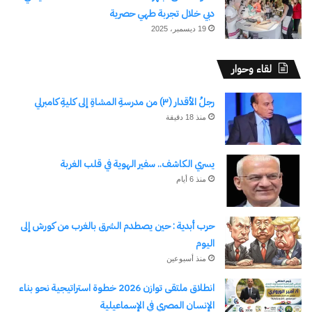
دبي خلال تجربة طهي حصرية
19 ديسمبر، 2025
اكتشاف المزيد من
لقاء وحوار
اشترك للحصول على أحدث التدوينات المرسلة إلى بريدك
الإلكتروني.
رجلُ الأقدار (٣) من مدرسةِ المشاةِ إلى كليةِ كامبرلي
كتابة بريدك الإلكتروني...
منذ 18 دقيقة
اشتراك
يسري الكاشف.. سفير الهوية في قلب الغربة
منذ 6 أيام
حرب أبدية : حين يصطدم الشرق بالغرب من كورش إلى
اليوم
منذ أسبوعين
انطلاق ملتقى توازن 2026 خطوة استراتيجية نحو بناء
نسخ الرابط
الإنسان المصري في الإسماعيلية