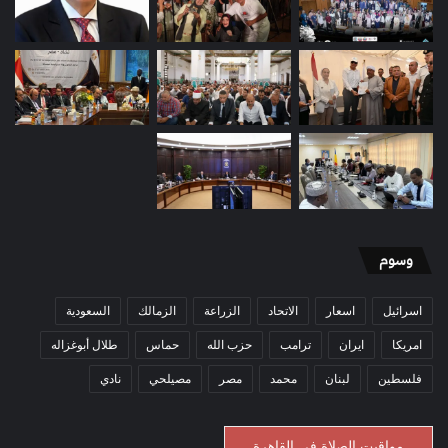
وسوم
اسرائيل
اسعار
الاتحاد
الزراعة
الزمالك
السعودية
امريكا
ايران
ترامب
حزب الله
حماس
طلال أبوغزاله
فلسطين
لبنان
محمد
مصر
مصيلحي
نادي