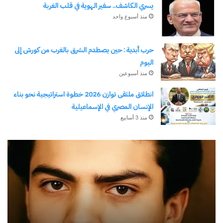
يسري الكاشف.. سفير الهوية في قلب الغربة
منذ أسبوع واحد
حرب أبدية : حين يصطدم الشرق بالغرب من كورش إلى
اليوم
منذ أسبوعين
انطلاق ملتقى توازن 2026 خطوة استراتيجية نحو بناء
الإنسان المصري في الإسماعيلية
منذ 3 أسابيع
رجلُ
طل
الأقدار
أبو
(٣)
يك
من
ال
مدرسةِ
يبد
المشاةِ
بف
إلى