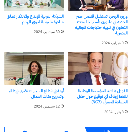
وزيرة الهجرة تستقبل قنصل مصر
الشبكة العربية للإبداع والابتكار تطلق
أزمة الحريديم … كرة أخرى!
الجديد في ملبورن بأستراليا لبحث
مبادرة مليونية لذوي الهمم
18 يوليو، 2025
التعاون في تلبية احتياجات الجالية
في "الأخبار News"
30 سبتمبر، 2024
المصرية
9 فبراير، 2024
اكتشاف المزيد من
اشترك للحصول على أحدث التدوينات المرسلة إلى بريدك
الإلكتروني.
كتابة بريدك الإلكتروني...
الغويل يناشد المؤسسة الوطنية
أزمة في قطاع السيارات تضرب إيطاليا
اشتراك
للنفط إيقاف أي توقيع حول حقل
وتسريح مئات العمال
الحمادة الحمراء (NC7)
12 سبتمبر، 2024
8 يناير، 2024