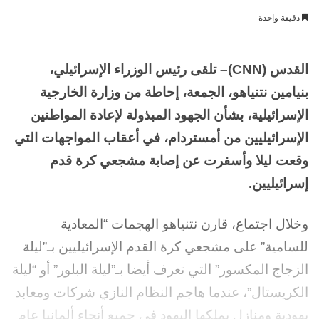
بريدا
دقيقة واحدة
إلكترونيا
القدس (
CNN
)– تلقى رئيس الوزراء الإسرائيلي،
بنيامين نتنياهو، الجمعة، إحاطة من وزارة الخارجية
الإسرائيلية، بشأن الجهود المبذولة لإعادة المواطنين
الإسرائيليين من أمستردام، في أعقاب المواجهات التي
وقعت ليلا وأسفرت عن إصابة
مشجعي كرة قدم
إسرائيليين.
وخلال اجتماع، قارن نتنياهو الهجمات “المعادية
للسامية” على مشجعي كرة القدم الإسرائيليين بـ”ليلة
الزجاج المكسور” التي تعرف أيضا بـ”ليلة البلور” أو “ليلة
الكريستال”، عندما هاجم النظام النازي شركات ومعابد
يهودية ومنازل يملكها اليهود في جميع أنحاء ألمانيا عام