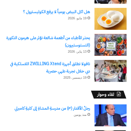
هل اكل البيض يومياً لا يرفع الكوليسترول ؟
19 مايو، 2026
يحذر الأطباء من أطعمة شائعة تؤثر على هرمون الذكورة
(التستوستيرون)
13 يناير، 2026
تافولا تطلق أجهزة ZWILLING Xtend اللاسلكية في
دبي خلال تجربة طهي حصرية
19 ديسمبر، 2025
لقاء وحوار
رجلُ الأقدار (٣) من مدرسةِ المشاةِ إلى كليةِ كامبرلي
منذ يومين