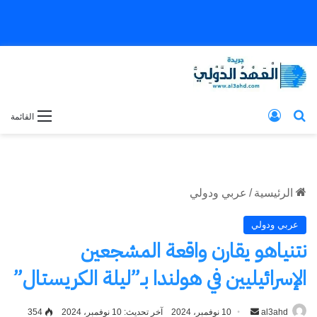
بحث عن
تسجيل الدخول
القائمة
الرئيسية
/
عربي ودولي
عربي ودولي
نتنياهو يقارن واقعة المشجعين
الإسرائيليين في هولندا بـ”ليلة الكريستال”
al3ahd
أرسل
10 نوفمبر، 2024
آخر تحديث: 10 نوفمبر، 2024
354