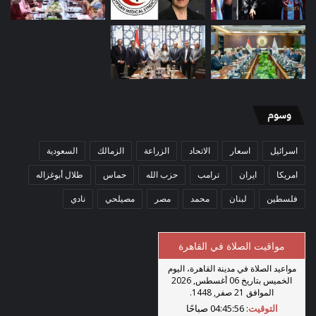
وسوم
اسرائيل
اسعار
الاتحاد
الزراعة
الزمالك
السعودية
امريكا
ايران
ترامب
حزب الله
حماس
طلال أبوغزاله
فلسطين
لبنان
محمد
مصر
مصيلحي
نادي