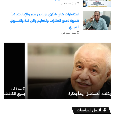
منذ أسبوعين
استثمارات هاني شكري عزيز بين مصر والإمارات رؤية
تنموية تجمع العقارات والتعليم والرياضة والتسويق
التجاري
منذ أسبوعين
يسري
قنا
الكاشف..
ال
سفير
من
الهوية
الت
في
إلى
قلب
الر
الغربة
رح
منذ 5 أيام
وط
يسري الكاشف.. سفير الهوية في قلب الغربة
ق
عل
مج
أفضل المراجعات
ما